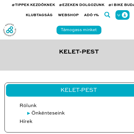
#TIPPEK KEZDŐKNEK
#EZEKEN DOLGOZUNK
#I BIKE BU
KLUBTAGSÁG
WEBSHOP
ADÓ 1%
Támogass minket
KELET-PEST
KELET-PEST
Rólunk
Önkénteseink
Hírek