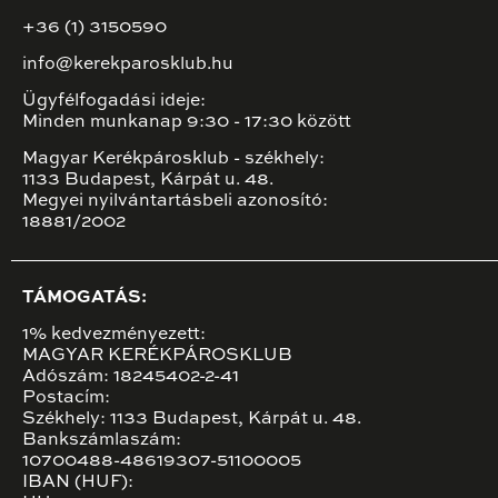
+36 (1) 3150590
info@kerekparosklub.hu
Ügyfélfogadási ideje:
Minden munkanap 9:30 - 17:30 között
Magyar Kerékpárosklub - székhely:
1133 Budapest, Kárpát u. 48.
Megyei nyilvántartásbeli azonosító:
18881/2002
TÁMOGATÁS:
1% kedvezményezett:
MAGYAR KERÉKPÁROSKLUB
Adószám: 18245402-2-41
Postacím:
Székhely: 1133 Budapest, Kárpát u. 48.
Bankszámlaszám:
10700488-48619307-51100005
IBAN (HUF):