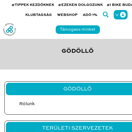
#TIPPEK KEZDŐKNEK
#EZEKEN DOLGOZUNK
#I BIKE BU
KLUBTAGSÁG
WEBSHOP
ADÓ 1%
Támogass minket
GÖDÖLLŐ
GÖDÖLLŐ
Rólunk
TERÜLETI SZERVEZETEK