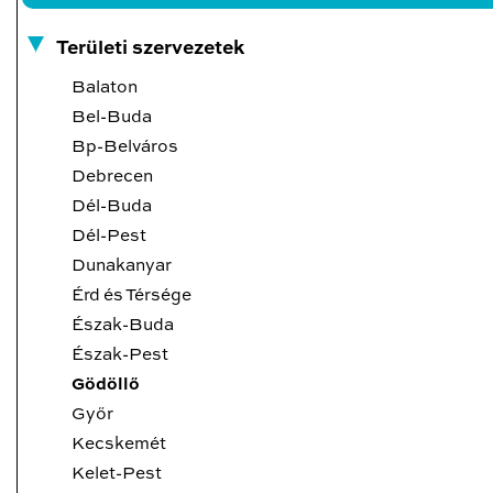
Területi szervezetek
Balaton
Bel-Buda
Bp-Belváros
Debrecen
Dél-Buda
Dél-Pest
Dunakanyar
Érd és Térsége
Észak-Buda
Észak-Pest
Gödöllő
Győr
Kecskemét
Kelet-Pest