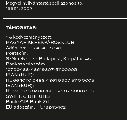
Megyei nyilvántartásbeli azonosító:
18881/2002
TÁMOGATÁS:
1% kedvezményezett:
MAGYAR KERÉKPÁROSKLUB
Adószám: 18245402-2-41
Postacím:
Székhely: 1133 Budapest, Kárpát u. 48.
Bankszámlaszám:
10700488-48619307-51100005
IBAN (HUF):
HU66 1070 0488 4861 9307 5110 0005
IBAN (EUR):
HU24 1070 0488 4861 9307 5000 0005
SWIFT: CIBHHUHB
Bank: CIB Bank Zrt.
EU adószám: HU18245402