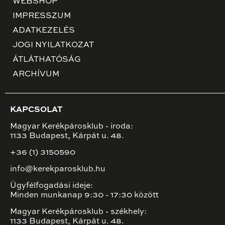
WEBSHOP
IMPRESSZUM
ADATKEZELÉS
JOGI NYILATKOZAT
ÁTLÁTHATÓSÁG
ARCHÍVUM
KAPCSOLAT
Magyar Kerékpárosklub - iroda:
1133 Budapest, Kárpát u. 48.
+36 (1) 3150590
info@kerekparosklub.hu
Ügyfélfogadási ideje:
Minden munkanap 9:30 - 17:30 között
Magyar Kerékpárosklub - székhely:
1133 Budapest, Kárpát u. 48.