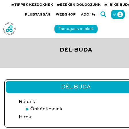
#TIPPEK KEZDŐKNEK
#EZEKEN DOLGOZUNK
#I BIKE BU
KLUBTAGSÁG
WEBSHOP
ADÓ 1%
Támogass minket
DÉL-BUDA
DÉL-BUDA
Rólunk
Önkénteseink
Hírek