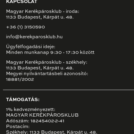
KAPCSOLAT
Magyar Kerékpárosklub - iroda:
1133 Budapest, Kárpát u. 48.
+36 (1) 3150590
info@kerekparosklub.hu
Ügyfélfogadási ideje:
Minden munkanap 9:30 - 17:30 között
Magyar Kerékpárosklub - székhely:
1133 Budapest, Kárpát u. 48.
Megyei nyilvántartásbeli azonosító:
18881/2002
TÁMOGATÁS:
1% kedvezményezett:
MAGYAR KERÉKPÁROSKLUB
Adószám: 18245402-2-41
Postacím:
Székhely: 1133 Budapest, Kárpát u. 48.