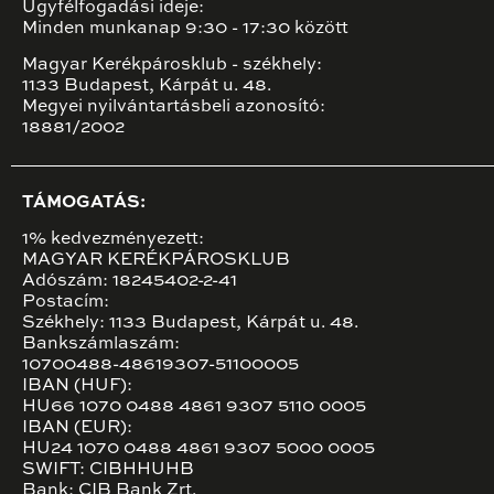
Ügyfélfogadási ideje:
Minden munkanap 9:30 - 17:30 között
Magyar Kerékpárosklub - székhely:
1133 Budapest, Kárpát u. 48.
Megyei nyilvántartásbeli azonosító:
18881/2002
TÁMOGATÁS:
1% kedvezményezett:
MAGYAR KERÉKPÁROSKLUB
Adószám: 18245402-2-41
Postacím:
Székhely: 1133 Budapest, Kárpát u. 48.
Bankszámlaszám:
10700488-48619307-51100005
IBAN (HUF):
HU66 1070 0488 4861 9307 5110 0005
IBAN (EUR):
HU24 1070 0488 4861 9307 5000 0005
SWIFT: CIBHHUHB
Bank: CIB Bank Zrt.