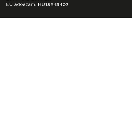
EU adószám: HU18245402