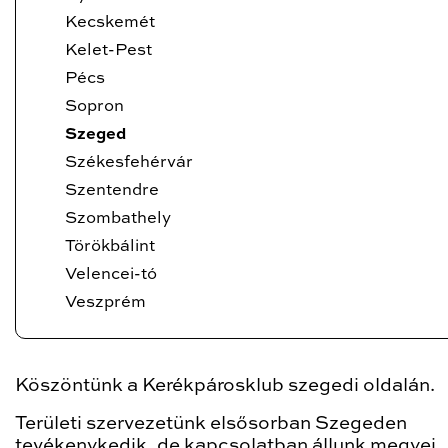
Kecskemét
Kelet-Pest
Pécs
Sopron
Szeged
Székesfehérvár
Szentendre
Szombathely
Törökbálint
Velencei-tó
Veszprém
Köszöntünk a Kerékpárosklub szegedi oldalán.
Területi szervezetünk elsősorban Szegeden
tevékenykedik, de kapcsolatban állunk megyei