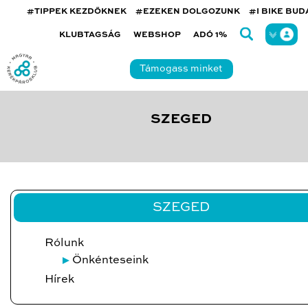
#TIPPEK KEZDŐKNEK
#EZEKEN DOLGOZUNK
#I BIKE BU
KLUBTAGSÁG
WEBSHOP
ADÓ 1%
Támogass minket
SZEGED
SZEGED
Rólunk
Önkénteseink
Hírek