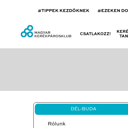
#TIPPEK KEZDŐKNEK
#EZEKEN D
KER
CSATLAKOZZ!
TA
DÉL-BUDA
Rólunk