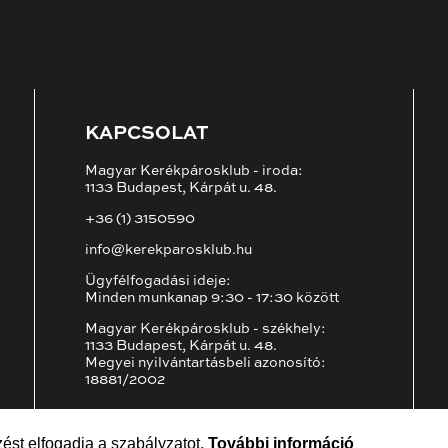
KAPCSOLAT
Magyar Kerékpárosklub - iroda:
1133 Budapest, Kárpát u. 48.
+36 (1) 3150590
info@kerekparosklub.hu
Ügyfélfogadási ideje:
Minden munkanap 9:30 - 17:30 között
Magyar Kerékpárosklub - székhely:
1133 Budapest, Kárpát u. 48.
Megyei nyilvántartásbeli azonosító:
18881/2002
ést elfogadja a szabályzatot.
További információ