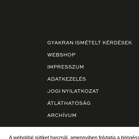
GYAKRAN ISMÉTELT KÉRDÉSEK
WEBSHOP
IMPRESSZUM
ADATKEZELÉS
JOGI NYILATKOZAT
ÁTLÁTHATÓSÁG
ARCHÍVUM
A weboldal sütiket használ, amennyiben folytatja a böngész