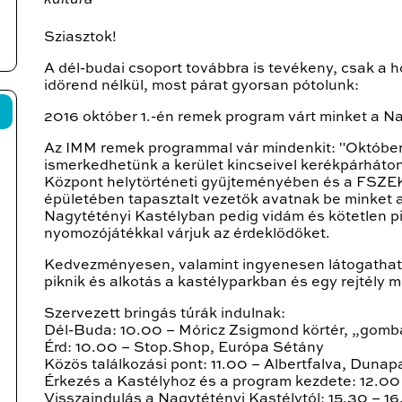
kultúra
Sziasztok!
A dél-budai csoport továbbra is tevékeny, csak a ho
időrend nélkül, most párat gyorsan pótolunk:
2016 október 1.-én remek program várt minket a Na
Az IMM remek programmal vár mindenkit: "Októbe
ismerkedhetünk a kerület kincseivel kerékpárháton.
Központ helytörténeti gyűjteményében és a FSZEK
épületében tapasztalt vezetők avatnak be minket a 
Nagytétényi Kastélyban pedig vidám és kötetlen pi
nyomozójátékkal várjuk az érdeklődőket.
Kedvezményesen, valamint ingyenesen látogatható
piknik és alkotás a kastélyparkban és egy rejtély 
Szervezett bringás túrák indulnak:
Dél-Buda: 10.00 – Móricz Zsigmond körtér, „gomb
Érd: 10.00 – Stop.Shop, Európa Sétány
Közös találkozási pont: 11.00 – Albertfalva, Dunap
Érkezés a Kastélyhoz és a program kezdete: 12.00
Visszaindulás a Nagytétényi Kastélytól: 15.30 – 16