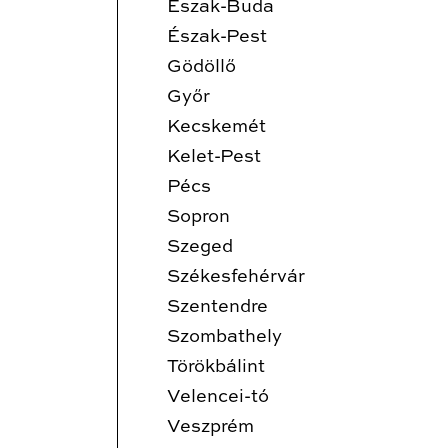
Észak-Buda
Észak-Pest
Gödöllő
Győr
Kecskemét
Kelet-Pest
Pécs
Sopron
Szeged
Székesfehérvár
Szentendre
Szombathely
Törökbálint
Velencei-tó
Veszprém