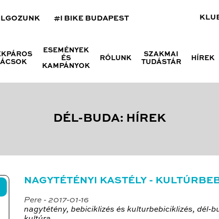
KLU
OLGOZUNK
#I BIKE BUDAPEST
ESEMÉNYEK
ÉKPÁROS
SZAKMAI
ÉS
RÓLUNK
HÍREK
NÁCSOK
TUDÁSTÁR
KAMPÁNYOK
DÉL-BUDA: HÍREK
NAGYTÉTÉNYI KASTÉLY - KULTÚRBE
Pere - 2017-01-16
nagytétény, bebiciklizés és kulturbebiciklizés, dél