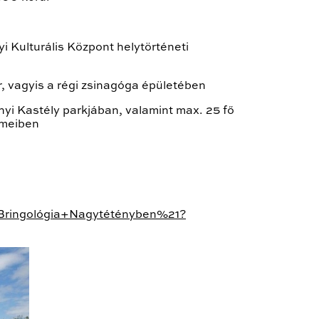
yi Kulturális Központ helytörténeti
r, vagyis a régi zsinagóga épületében
yi Kastély parkjában, valamint max. 25 fő
rmeiben
rBringológia+Nagytétényben%21?