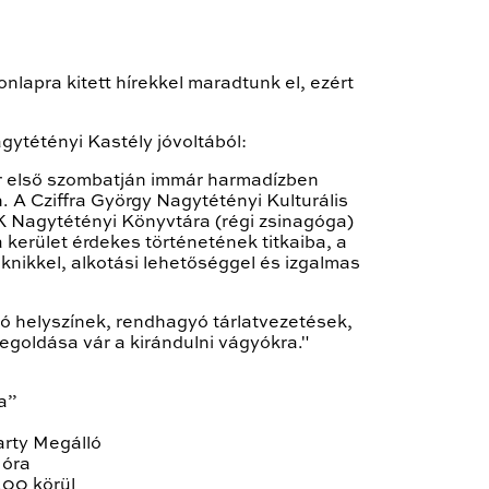
nlapra kitett hírekkel maradtunk el, ezért
gytétényi Kastély jóvoltából:
r első szombatján immár harmadízben
 A Cziffra György Nagytétényi Kulturális
 Nagytétényi Könyvtára (régi zsinagóga)
kerület érdekes történetének titkaiba, a
knikkel, alkotási lehetőséggel és izgalmas
 helyszínek, rendhagyó tárlatvezetések,
megoldása vár a kirándulni vágyókra."
a”
arty Megálló
 óra
.00 körül