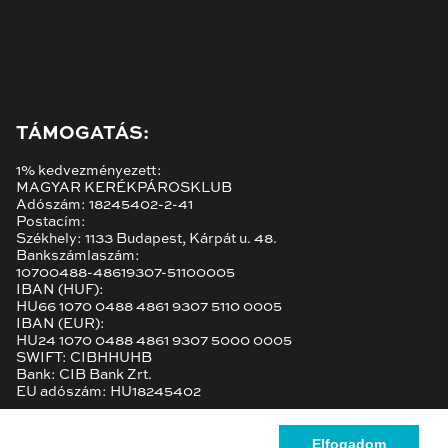
TÁMOGATÁS:
1% kedvezményezett:
MAGYAR KERÉKPÁROSKLUB
Adószám: 18245402-2-41
Postacím:
Székhely: 1133 Budapest, Kárpát u. 48.
Bankszámlaszám:
10700488-48619307-51100005
IBAN (HUF):
HU66 1070 0488 4861 9307 5110 0005
IBAN (EUR):
HU24 1070 0488 4861 9307 5000 0005
SWIFT: CIBHHUHB
Bank: CIB Bank Zrt.
EU adószám: HU18245402
Elfogadom