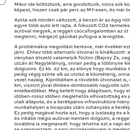
Mikor ide költöztünk, arra gondoltunk, nincs sok k
képest, hiszen csak pár perc az M7-esen, és már b
Azóta sok minden változott, a benzin ár az égig nőtt
egyre több autó lett rajta. A fokozott CO2 termelés
autóval megyek, a reggeli csúcsforgalomban az út
megtenni, mérgező gázokat pufogva a levegőbe.
A problémákra megoldást keresve, már évekkel ezel
járni. Ehhez több alternatív útvonal is kínálkozott
irányban átszelő valamelyik főúton (Bajcsy Zs, vag
utcán át Nagytétényig, onnan pedig a többnyire kiép
dolgozom. Ez kb. 22 km, az előnye hogy munkába me
pedig végig szinte sík az utolsó 8 kilométerig, on
vezet hazáig. Kipróbáltam a rövidebb útvonalat is, 
km, viszont jóval dimbes-dombosabb nagyobb szi
emelkedőkkel. Meg kellett hogy állapítsam, hogy e
időben-rossz időben meglehetős elhivatottság és jó
utak állapota, és a kerékpáros infrastruktúra hián
munkahelyen a bicajozás utáni zuhanyzás a kerékp
Ez pedig magával hozta azt, hogy a lustaság és a 
és inkább mégis autóval mentem dolgozni, a regge
továbbra is megmaradt: hogy lehetne ezt a napi 4
se szennyezzem, a napi mozgásigényem is megleg