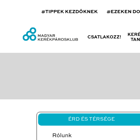
#TIPPEK KEZDŐKNEK
#EZEKEN D
KER
CSATLAKOZZ!
TA
ÉRD ÉS TÉRSÉGE
Rólunk