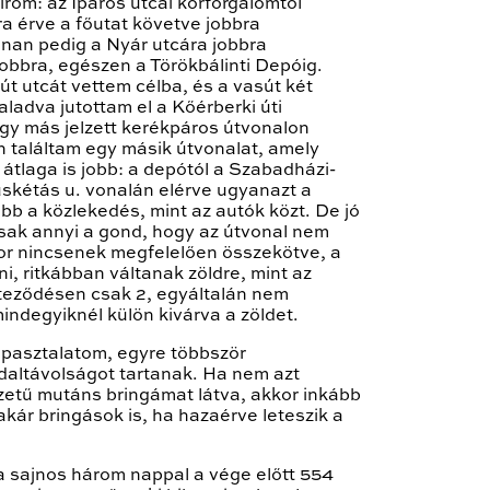
írom: az Iparos utcai körforgalomtól
ra érve a főutat követve jobbra
nnan pedig a Nyár utcára jobbra
obbra, egészen a Törökbálinti Depóig.
t utcát vettem célba, és a vasút két
ladva jutottam el a Kőérberki úti
gy más jelzett kerékpáros útvonalon
an találtam egy másik útvonalat, amely
átlaga is jobb: a depótól a Szabadházi-
skétás u. vonalán elérve ugyanazt a
bb a közlekedés, mint az autók közt. De jó
 csak annyi a gond, hogy az útvonal nem
or nincsenek megfelelően összekötve, a
i, ritkábban váltanak zöldre, mint az
teződésen csak 2, egyáltalán nem
mindegyiknél külön kivárva a zöldet.
apasztalatom, egyre többször
daltávolságot tartanak. Ha nem azt
zetű mutáns bringámat látva, akkor inkább
akár bringások is, ha hazaérve leteszik a
a sajnos három nappal a vége előtt 554