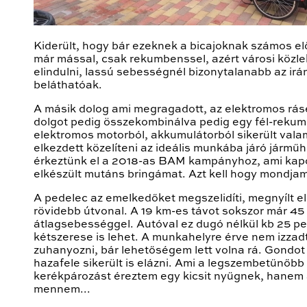
Kiderült, hogy bár ezeknek a bicajoknak számos e
már mással, csak rekumbenssel, azért városi közl
elindulni, lassú sebességnél bizonytalanabb az i
beláthatóak.
A másik dolog ami megragadott, az elektromos ráse
dolgot pedig összekombinálva pedig egy fél-rekumb
elektromos motorból, akkumulátorból sikerült vala
elkezdett közelíteni az ideális munkába járó járműh
érkeztünk el a 2018-as BAM kampányhoz, ami kapó
elkészült mutáns bringámat. Azt kell hogy mondjam
A pedelec az emelkedőket megszelidíti, megnyílt e
rövidebb útvonal. A 19 km-es távot sokszor már 45
átlagsebességgel. Autóval ez dugó nélkül kb 25 pe
kétszerese is lehet. A munkahelyre érve nem izzadt
zuhanyozni, bár lehetőségem lett volna rá. Gondot
hazafele sikerült is elázni. Ami a legszembetűnőbb
kerékpározást éreztem egy kicsit nyűgnek, hanem az
mennem...