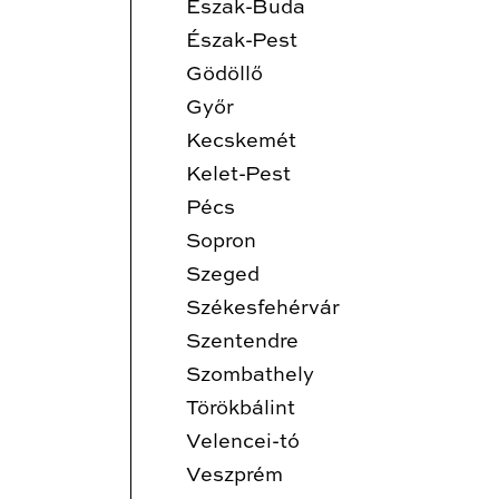
Észak-Buda
Észak-Pest
Gödöllő
Győr
Kecskemét
Kelet-Pest
Pécs
Sopron
Szeged
Székesfehérvár
Szentendre
Szombathely
Törökbálint
Velencei-tó
Veszprém