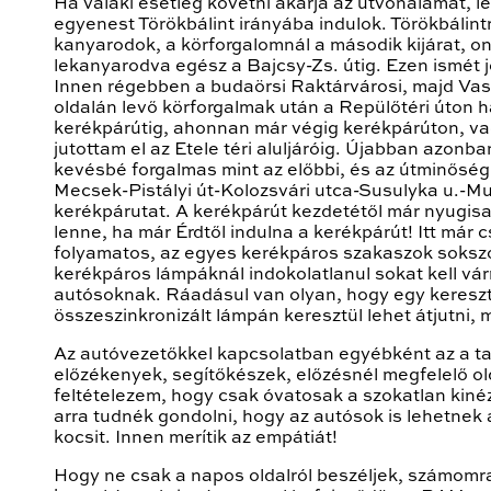
Ha valaki esetleg követni akarja az útvonalamat, le
egyenest Törökbálint irányába indulok. Törökbálint
kanyarodok, a körforgalomnál a második kijárat, o
lekanyarodva egész a Bajcsy-Zs. útig. Ezen ismét j
Innen régebben a budaörsi Raktárvárosi, majd Vasú
oldalán levő körforgalmak után a Repülőtéri úton ha
kerékpárútig, ahonnan már végig kerékpárúton, va
jutottam el az Etele téri aluljáróig. Újabban azonb
kevésbé forgalmas mint az előbbi, és az útminőség 
Mecsek-Pistályi út-Kolozsvári utca-Susulyka u.-Mu
kerékpárutat. A kerékpárút kezdetétől már nyugisa
lenne, ha már Érdtől indulna a kerékpárút! Itt már
folyamatos, az egyes kerékpáros szakaszok soksz
kerékpáros lámpáknál indokolatlanul sokat kell várn
autósoknak. Ráadásul van olyan, hogy egy keresz
összeszinkronizált lámpán keresztül lehet átjutni, 
Az autóvezetőkkel kapcsolatban egyébként az a t
előzékenyek, segítőkészek, előzésnél megfelelő ol
feltételezem, hogy csak óvatosak a szokatlan kiné
arra tudnék gondolni, hogy az autósok is lehetnek 
kocsit. Innen merítik az empátiát!
Hogy ne csak a napos oldalról beszéljek, számomr