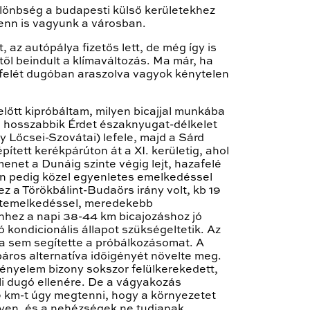
ülönbség a budapesti külső kerületekhez
enn is vagyunk a városban.
, az autópálya fizetős lett, de még így is
től beindult a klímaváltozás. Ma már, ha
 felét dugóban araszolva vagyok kénytelen
őtt kipróbáltam, milyen bicajjal munkába
: a hosszabbik Érdet északnyugat-délkelet
y Lőcsei-Szovátai) lefele, majd a Sárd
ített kerékpárúton át a XI. kerületig, ahol
net a Dunáig szinte végig lejt, hazafelé
nan pedig közel egyenletes emelkedéssel
ez a Törökbálint-Budaörs irány volt, kb 19
ntemelkedéssel, meredekebb
hhez a napi 38-44 km bicajozáshoz jó
 kondicionális állapot szükségeltetik. Az
ya sem segítette a próbálkozásomat. A
áros alternatíva időigényét növelte meg.
kényelem bizony sokszor felülkerekedett,
li dugó ellenére. De a vágyakozás
0 km-t úgy megtenni, hogy a környezetet
yen, és a nehézségek ne tudjanak