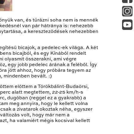
lőnyük van, és túrázni soha nem is mennék
ekedésnél van pár hátránya is: nehezebb
ránytartása, a kereszteződések nehezebben
gítésű bicajok, a pedelec-ek világa. A két
ens bicajból, és egy Kínából rendelt
mi olyasmit összerakni, ami végre
öz, egy jobb pedelec árának a feléből. Így
ra jött ahhoz, hogy próbára tegyem az
, mindenben bevált. :)
lőttem előttem a Törökbálint-Budaörsi,
 perc alatt megtettem, 22-25 km/h-s
rc, dugóban (reggel ez a gyakrabb) a
am meg annyira, hogy le kellett volna
 csak a zivatarok okoztak néha, egyszer
 változás volt, hogy már nem a
t, ha valamiért mégis kocsival kellett