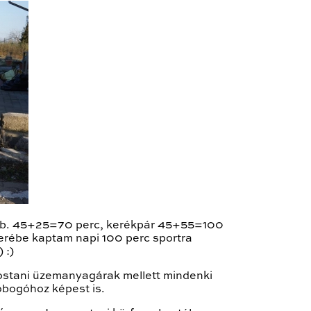
 kb. 45+25=70 perc, kerékpár 45+55=100
serébe kaptam napi 100 perc sportra
 :)
ostani üzemanyagárak mellett mindenki
obogóhoz képest is.