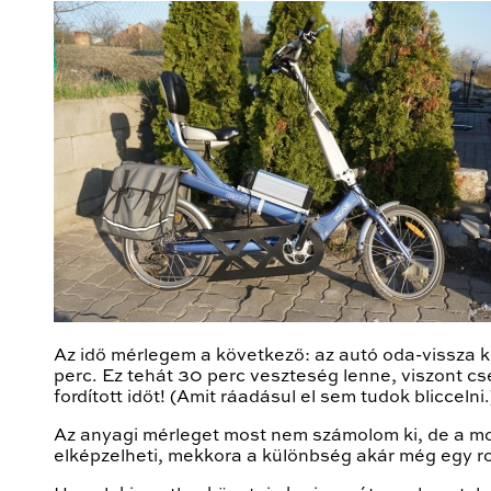
Az idő mérlegem a következő: az autó oda-vissza
perc. Ez tehát 30 perc veszteség lenne, viszont c
fordított időt! (Amit ráadásul el sem tudok bliccelni.)
Az anyagi mérleget most nem számolom ki, de a m
elképzelheti, mekkora a különbség akár még egy r