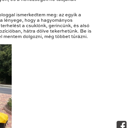
ologgal ismerkedtem meg: az egyik a
 a lényege, hogy a hagyományos
erhelést a csuklónk, gerincünk, és alsó
ozícióban, hátra dőlve tekerhetünk. Be is
zel mentem dolgozni, még többet túrázni.