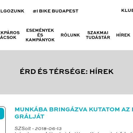
KLU
OLGOZUNK
#I BIKE BUDAPEST
ESEMÉNYEK
ÉKPÁROS
SZAKMAI
ÉS
RÓLUNK
HÍREK
NÁCSOK
TUDÁSTÁR
KAMPÁNYOK
ÉRD ÉS TÉRSÉGE: HÍREK
MUNKÁBA BRINGÁZVA KUTATOM AZ E
GRÁLJÁT
SZSolt - 2018-06-13