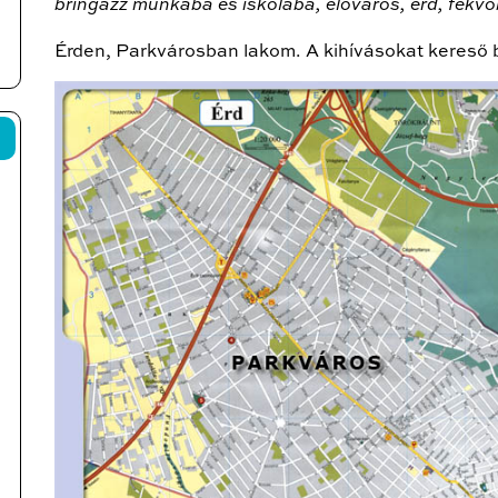
bringázz munkába és iskolába, előváros, érd, fekvő
Érden, Parkvárosban lakom. A kihívásokat kereső bi