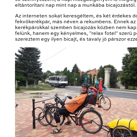
eltántorítani nap mint nap a munkába bicajozástól.
Az interneten sokat keresgéltem, és két érdekes d
fekvőkerékpár, más néven a rekumbens. Ennek az
kerékpárokkal szemben bicajozás közben nem kap t
felünk, hanem egy kényelmes, "relax fotel" szerű p
szereztem egy ilyen bicajt, és tavaly jó párszor ez