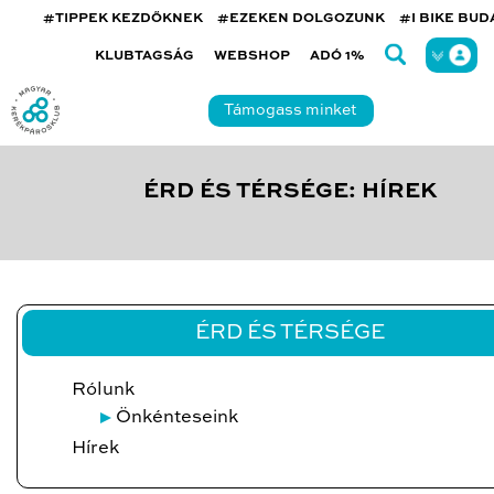
#TIPPEK KEZDŐKNEK
#EZEKEN DOLGOZUNK
#I BIKE BU
KLUBTAGSÁG
WEBSHOP
ADÓ 1%
Támogass minket
ÉRD ÉS TÉRSÉGE: HÍREK
ÉRD ÉS TÉRSÉGE
Rólunk
Önkénteseink
Hírek