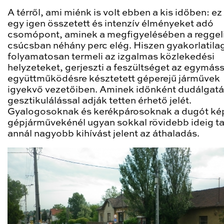
A térről, ami miénk is volt ebben a kis időben: ez
egy igen összetett és intenzív élményeket adó
csomópont, aminek a megfigyelésében a reggel
csúcsban néhány perc elég. Hiszen gyakorlatila
folyamatosan termeli az izgalmas közlekedési
helyzeteket, gerjeszti a feszültséget az egymáss
együttműködésre késztetett géperejű járművek
igyekvő vezetőiben. Aminek időnként dudálgatá
gesztikulálással adják tetten érhető jelét.
Gyalogosoknak és kerékpárosoknak a dugót ké
gépjárművekénél ugyan sokkal rövidebb ideig ta
annál nagyobb kihívást jelent az áthaladás.