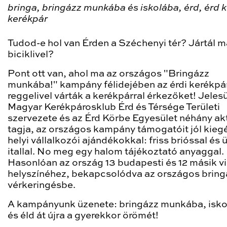
bringa, bringázz munkába és iskolába, érd, érd 
kerékpár
Tudod-e hol van Érden a Széchenyi tér? Jártál m
biciklivel?
Pont ott van, ahol ma az országos "Bringázz
munkába!" kampány félidejében az érdi kerékp
reggelivel várták a kerékpárral érkezőket! Jelesü
Magyar Kerékpárosklub Érd és Térsége Területi
szervezete és az Érd Körbe Egyesület néhány ak
tagja, az országos kampány támogatóit jól kieg
helyi vállalkozói ajándékokkal: friss brióssal és 
itallal. No meg egy halom tájékoztató anyaggal.
Hasonlóan az ország 13 budapesti és 12 másik v
helyszínéhez, bekapcsolódva az országos bring
vérkeringésbe.
A kampányunk üzenete: bringázz munkába, isko
és éld át újra a gyerekkor örömét!