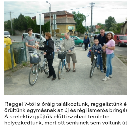
Reggel 7-től 9 óráig találkoztunk, reggeliztünk 
örültünk egymásnak az új és régi ismerős bringá
A szelektív gyűjtők előtti szabad területre
helyezkedtünk, mert ott senkinek sem voltunk ú