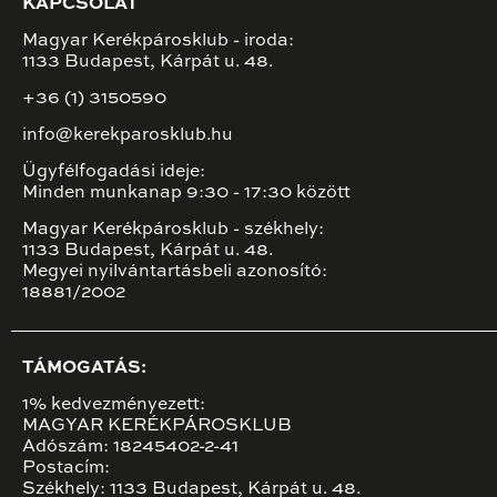
KAPCSOLAT
Magyar Kerékpárosklub - iroda:
1133 Budapest, Kárpát u. 48.
+36 (1) 3150590
info@kerekparosklub.hu
Ügyfélfogadási ideje:
Minden munkanap 9:30 - 17:30 között
Magyar Kerékpárosklub - székhely:
1133 Budapest, Kárpát u. 48.
Megyei nyilvántartásbeli azonosító:
18881/2002
TÁMOGATÁS:
1% kedvezményezett:
MAGYAR KERÉKPÁROSKLUB
Adószám: 18245402-2-41
Postacím:
Székhely: 1133 Budapest, Kárpát u. 48.