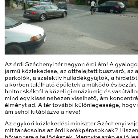
Az érdi Széchenyi tér nagyon érdi ám! A gyalogo
jármű közlekedése, az ottfelejtett buszváró, az 
parkolók, a szelektív hulladékgyűjtők, a hirdető
a körben található épületek a működő és bezárt
boltocskáktól a közeli gimnáziumig és vasútáll
mind egy kissé nehezen viselhető, ám koncentrá
élményt ad. A tér további különlegessége, hogy 
ám sehol kitáblázva a neve!
Az egykori közlekedési miniszter Széchenyi vaj
mit tanácsolna az érdi kerékpárosoknak? Hiszen 
bőven tere a fejlődésnek. Mennyire szép és jó les