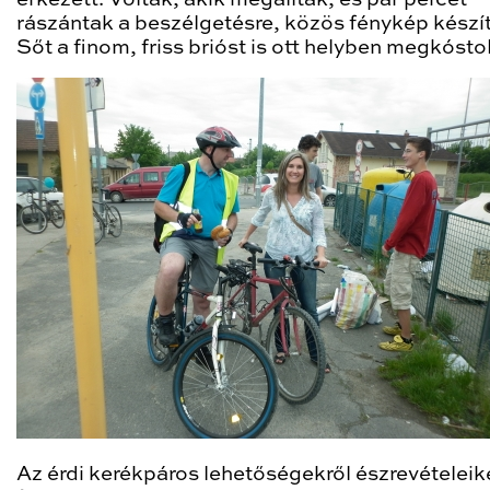
érkezett. Voltak, akik megálltak, és pár percet
rászántak a beszélgetésre, közös fénykép készít
Sőt a finom, friss brióst is ott helyben megkósto
Az érdi kerékpáros lehetőségekről észrevételeik