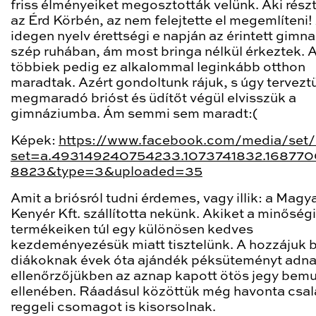
friss élményeiket megosztották velünk. Aki részt
az Érd Körbén, az nem felejtette el megemlíteni!
idegen nyelv érettségi e napján az érintett gimna
szép ruhában, ám most bringa nélkül érkeztek. 
többiek pedig ez alkalommal leginkább otthon
maradtak. Azért gondoltunk rájuk, s úgy tervezt
megmaradó brióst és üdítőt végül elvisszük a
gimnáziumba. Ám semmi sem maradt:(
Képek:
https://www.facebook.com/media/set/
set=a.493149240754233.1073741832.16877
8823&type=3&uploaded=35
Amit a briósról tudni érdemes, vagy illik: a Magy
Kenyér Kft. szállította nekünk. Akiket a minőségi
termékeiken túl egy különösen kedves
kezdeményezésük miatt tisztelünk. A hozzájuk 
diákoknak évek óta ajándék péksüteményt adna
ellenőrzőjükben az aznap kapott ötös jegy bem
ellenében. Ráadásul közöttük még havonta csal
reggeli csomagot is kisorsolnak.