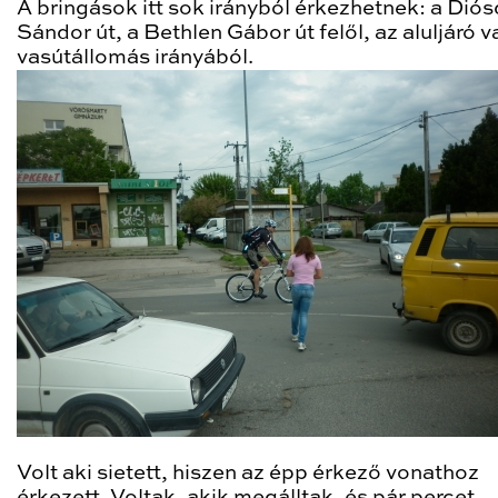
A bringások itt sok irányból érkezhetnek: a Diósd
Sándor út, a Bethlen Gábor út felől, az aluljáró v
vasútállomás irányából.
Volt aki sietett, hiszen az épp érkező vonathoz