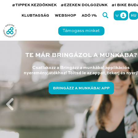
#TIPPEK KEZDŐKNEK
#EZEKEN DOLGOZUNK
#I BIKE BU
KLUBTAGSÁG
WEBSHOP
ADÓ 1%
HU
Támogass minket
TE MÁR BRINGÁZOL A MUNKÁBA?
Csatlakozz a Bringázz a munkába! applikációs
nyereményjátékhoz! Töltsd le az appot, tekerj és nyerj
BRINGÁZZ A MUNKÁBA! APP