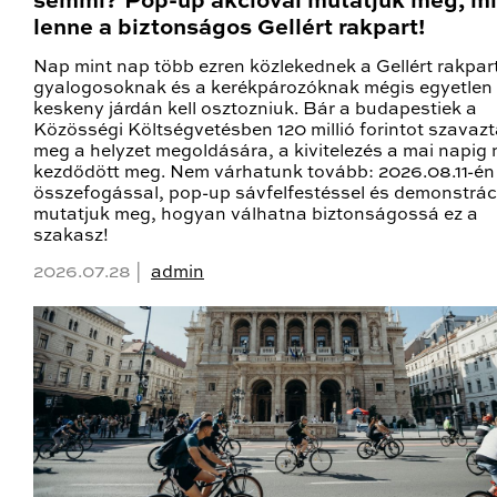
semmi? Pop-up akcióval mutatjuk meg, mi
lenne a biztonságos Gellért rakpart!
Nap mint nap több ezren közlekednek a Gellért rakpar
gyalogosoknak és a kerékpározóknak mégis egyetlen
keskeny járdán kell osztozniuk. Bár a budapestiek a
Közösségi Költségvetésben 120 millió forintot szavaz
meg a helyzet megoldására, a kivitelezés a mai napig
kezdődött meg. Nem várhatunk tovább: 2026.08.11-én c
összefogással, pop-up sávfelfestéssel és demonstrác
mutatjuk meg, hogyan válhatna biztonságossá ez a
szakasz!
2026.07.28 |
admin