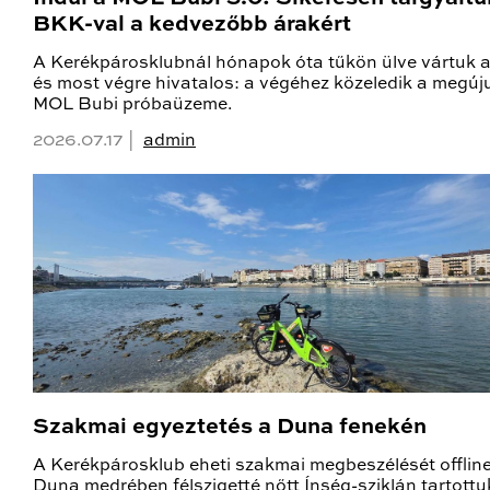
BKK-val a kedvezőbb árakért
A Kerékpárosklubnál hónapok óta tűkön ülve vártuk a 
és most végre hivatalos: a végéhez közeledik a megúju
MOL Bubi próbaüzeme.
2026.07.17 |
admin
Szakmai egyeztetés a Duna fenekén
A Kerékpárosklub eheti szakmai megbeszélését offline
Duna medrében félszigetté nőtt Ínség-sziklán tartottu