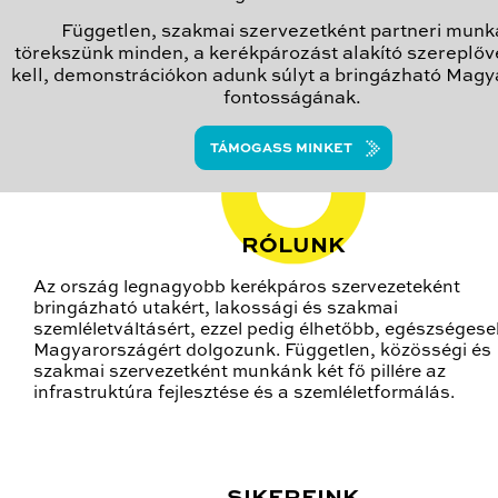
Független, szakmai szervezetként partneri munk
törekszünk minden, a kerékpározást alakító szereplőve
kell, demonstrációkon adunk súlyt a bringázható Mag
fontosságának.
TÁMOGASS MINKET
RÓLUNK
Az ország legnagyobb kerékpáros szervezeteként
bringázható utakért, lakossági és szakmai
szemléletváltásért, ezzel pedig élhetőbb, egészséges
Magyarországért dolgozunk. Független, közösségi és
szakmai szervezetként munkánk két fő pillére az
infrastruktúra fejlesztése és a szemléletformálás.