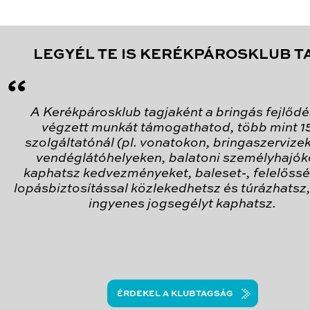
LEGYÉL TE IS KERÉKPÁROSKLUB T
“
A Kerékpárosklub tagjaként a bringás fejlődé
végzett munkát támogathatod, több mint 1
szolgáltatónál (pl. vonatokon, bringaszervize
vendéglátóhelyeken, balatoni személyhajók
kaphatsz kedvezményeket, baleset-, felelőssé
lopásbiztosítással közlekedhetsz és túrázhatsz, 
ingyenes jogsegélyt kaphatsz.
ÉRDEKEL A KLUBTAGSÁG