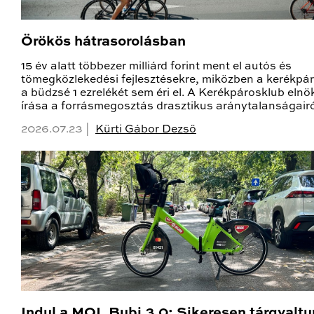
Örökös hátrasorolásban
15 év alatt többezer milliárd forint ment el autós és
tömegközlekedési fejlesztésekre, miközben a kerékpá
a büdzsé 1 ezrelékét sem éri el. A Kerékpárosklub eln
írása a forrásmegosztás drasztikus aránytalanságairó
2026.07.23 |
Kürti Gábor Dezső
Indul a MOL Bubi 3.0: Sikeresen tárgyaltu