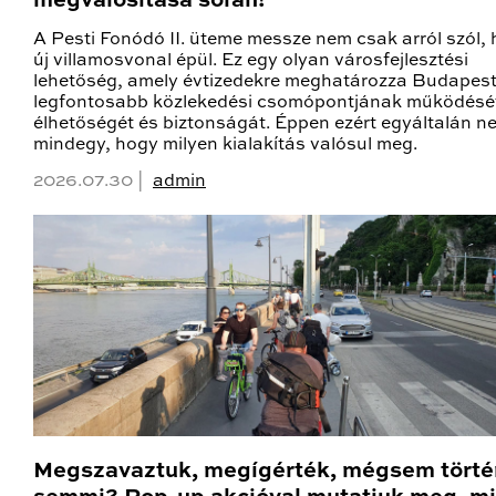
megvalósítása során!
A Pesti Fonódó II. üteme messze nem csak arról szól,
új villamosvonal épül. Ez egy olyan városfejlesztési
lehetőség, amely évtizedekre meghatározza Budapest
legfontosabb közlekedési csomópontjának működésé
élhetőségét és biztonságát. Éppen ezért egyáltalán n
mindegy, hogy milyen kialakítás valósul meg.
2026.07.30 |
admin
Megszavaztuk, megígérték, mégsem törté