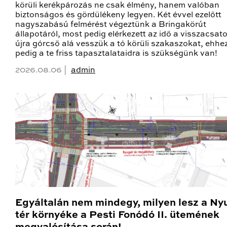
körüli kerékpározás ne csak élmény, hanem valóban
biztonságos és gördülékeny legyen. Két évvel ezelőtt
nagyszabású felmérést végeztünk a Bringakörút
állapotáról, most pedig elérkezett az idő a visszacsato
újra górcső alá vesszük a tó körüli szakaszokat, ehhe
pedig a te friss tapasztalataidra is szükségünk van!
2026.08.06 |
admin
Egyáltalán nem mindegy, milyen lesz a Ny
tér környéke a Pesti Fonódó II. ütemének