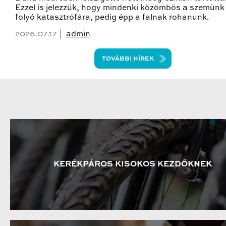
Ezzel is jelezzük, hogy mindenki közömbös a szemünk 
folyó katasztrófára, pedig épp a falnak rohanunk.
2026.07.17 |
admin
TOVÁBBI HÍREK
KERÉKPÁROS KISOKOS KEZDŐKNEK