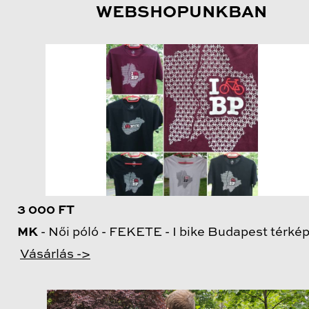
WEBSHOPUNKBAN
3 000 FT
MK
- Női póló - FEKETE - I bike Budapest térké
Vásárlás ->