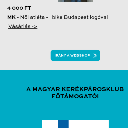
4 000 FT
MK
- Női atléta - I bike Budapest logóval
Vásárlás ->
IRÁNY A WEBSHOP
A MAGYAR KERÉKPÁROSKLUB
FŐTÁMOGATÓI