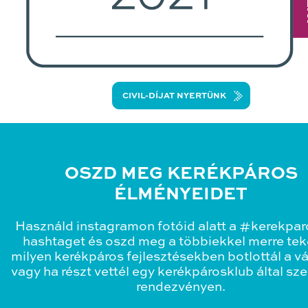
CIVIL-DÍJAT NYERTÜNK
OSZD MEG KERÉKPÁROS
ÉLMÉNYEIDET
Használd instagramon fotóid alatt a #kerekpa
hashtaget és oszd meg a többiekkel merre teke
milyen kerékpáros fejlesztésekben botlottál a v
vagy ha részt vettél egy kerékpárosklub által sz
rendezvényen.