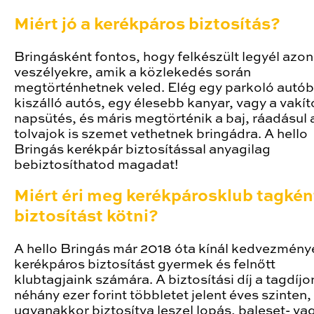
Miért jó a kerékpáros biztosítás?
Bringásként fontos, hogy felkészült legyél azon
veszélyekre, amik a közlekedés során
megtörténhetnek veled. Elég egy parkoló autób
kiszálló autós, egy élesebb kanyar, vagy a vakít
napsütés, és máris megtörténik a baj, ráadásul 
tolvajok is szemet vethetnek bringádra. A hello
Bringás kerékpár biztosítással anyagilag
bebiztosíthatod magadat!
Miért éri meg kerékpárosklub tagkén
biztosítást kötni?
A hello Bringás már 2018 óta kínál kedvezmény
kerékpáros biztosítást gyermek és felnőtt
klubtagjaink számára. A biztosítási díj a tagdíjon
néhány ezer forint többletet jelent éves szinten,
ugyanakkor biztosítva leszel lopás, baleset- va