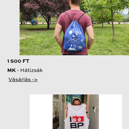
1 500 FT
MK
- Hátizsák
Vásárlás ->