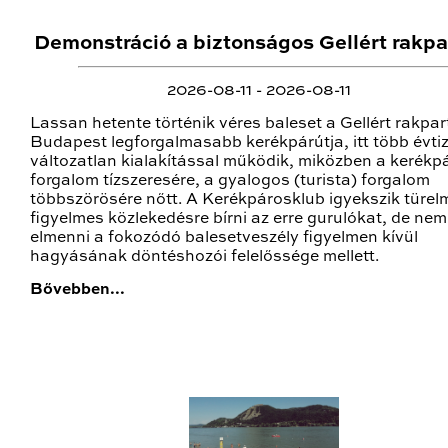
Demonstráció a biztonságos Gellért rakpa
2026-08-11 - 2026-08-11
Lassan hetente történik véres baleset a Gellért rakpar
Budapest legforgalmasabb kerékpárútja, itt több évti
változatlan kialakítással működik, miközben a kerékp
forgalom tízszeresére, a gyalogos (turista) forgalom
többszörösére nőtt. A Kerékpárosklub igyekszik türel
figyelmes közlekedésre bírni az erre gurulókat, de nem
elmenni a fokozódó balesetveszély figyelmen kívül
hagyásának döntéshozói felelőssége mellett.
Bővebben...