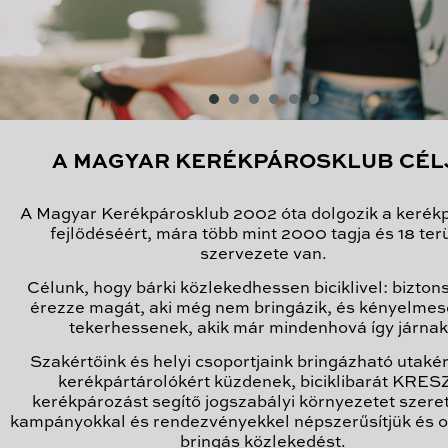
A MAGYAR KERÉKPÁROSKLUB CÉL
A Magyar Kerékpárosklub 2002 óta dolgozik a kerék
fejlődéséért, mára több mint 2000 tagja és 18 terü
szervezete van.
Célunk, hogy bárki közlekedhessen biciklivel: bizto
érezze magát, aki még nem bringázik, és kényelme
tekerhessenek, akik már mindenhová így járna
Szakértőink és helyi csoportjaink bringázható utakér
kerékpártárolókért küzdenek, biciklibarát KRESZ
kerékpározást segítő jogszabályi környezetet szere
kampányokkal és rendezvényekkel népszerűsítjük és o
bringás közlekedést.