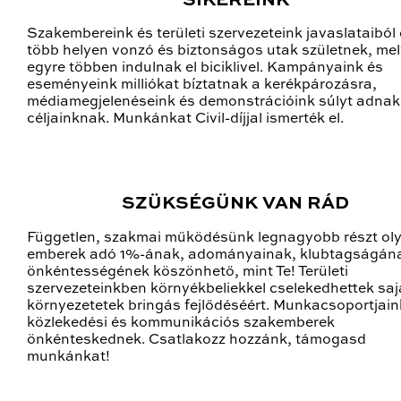
SIKEREINK
Szakembereink és területi szervezeteink javaslataiból
több helyen vonzó és biztonságos utak születnek, me
egyre többen indulnak el biciklivel. Kampányaink és
eseményeink milliókat bíztatnak a kerékpározásra,
médiamegjelenéseink és demonstrációink súlyt adnak
céljainknak. Munkánkat Civil-díjjal ismerték el.
SZÜKSÉGÜNK VAN RÁD
Független, szakmai működésünk legnagyobb részt ol
emberek adó 1%-ának, adományainak, klubtagságán
önkéntességének köszönhető, mint Te! Területi
szervezeteinkben környékbeliekkel cselekedhettek saj
környezetetek bringás fejlődéséért. Munkacsoportjai
közlekedési és kommunikációs szakemberek
önkénteskednek. Csatlakozz hozzánk, támogasd
munkánkat!