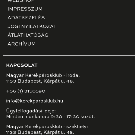
WEBSHOP
IMPRESSZUM
ADATKEZELÉS
JOGI NYILATKOZAT
ÁTLÁTHATÓSÁG
ARCHÍVUM
KAPCSOLAT
Magyar Kerékpárosklub - iroda:
1133 Budapest, Kárpát u. 48.
+36 (1) 3150590
info@kerekparosklub.hu
Ügyfélfogadási ideje:
Minden munkanap 9:30 - 17:30 között
Magyar Kerékpárosklub - székhely:
1133 Budapest, Kárpát u. 48.