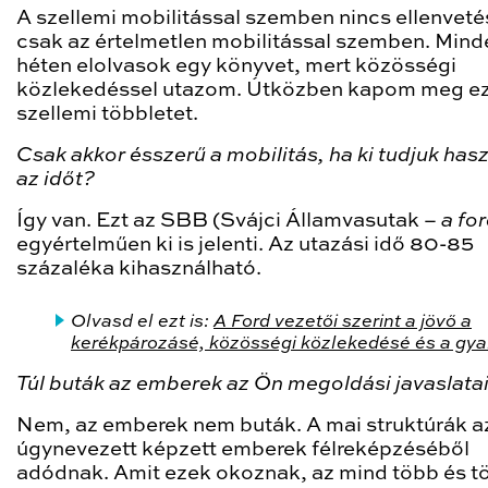
A szellemi mobilitással szemben nincs ellenvet
csak az értelmetlen mobilitással szemben. Mind
héten elolvasok egy könyvet, mert közösségi
közlekedéssel utazom. Útközben kapom meg ez
szellemi többletet.
Csak akkor ésszerű a mobilitás, ha ki tudjuk hasz
az időt?
Így van. Ezt az SBB (Svájci Államvasutak –
a for
egyértelműen ki is jelenti. Az utazási idő 80-85
százaléka kihasználható.
Olvasd el ezt is:
A Ford vezetői szerint a jövő a
kerékpározásé, közösségi közlekedésé és a gya
Túl buták az emberek az Ön megoldási javaslata
Nem, az emberek nem buták. A mai struktúrák a
úgynevezett képzett emberek félreképzéséből
adódnak. Amit ezek okoznak, az mind több és t