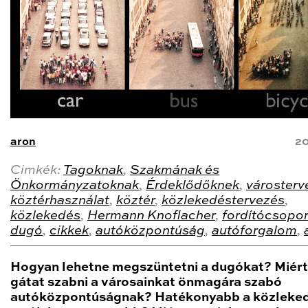
aron
20
Cimkék:
Tagoknak
,
Szakmának és
Önkormányzatoknak
,
Érdeklődőknek
,
városterv
köztérhasználat
,
köztér
,
közlekedéstervezés
,
közlekedés
,
Hermann Knoflacher
,
fordítócsopor
dugó
,
cikkek
,
autóközpontúság
,
autóforgalom
,
Hogyan lehetne megszüntetni a dugókat? Miért
gátat szabni a városainkat önmagára szabó
autóközpontúságnak? Hatékonyabb a közleke