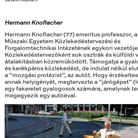
Hermann Knoflacher
Hermann Knoflacher (77) emeritus professzor, a
Műszaki Egyetem Közlekedéstervezési és
Forgalomtechnikai Intézetének egykori vezetője
Közlekedéstervezőként sok osztrák és külföldi 
átalakításban közreműködött. Támogatja a gya
és kerékpáros közlekedést, de indulat nélkül elut
a “mozgási protézist”, az autót. Hogy érzékelte
annak helyigényét, megtervezte a “járógépet” (ld
egy fakeretet gyalogosok számára, amelynek te
megegyezik egy autóéval.