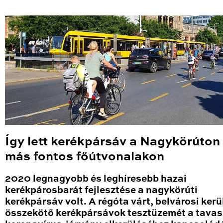
Így lett kerékpársáv a Nagykörúton
más fontos főútvonalakon
2020 legnagyobb és leghíresebb hazai
kerékpárosbarát fejlesztése a nagykörúti
kerékpársáv volt. A régóta várt, belvárosi kerü
összekötő kerékpársávok tesztüzemét a tavas