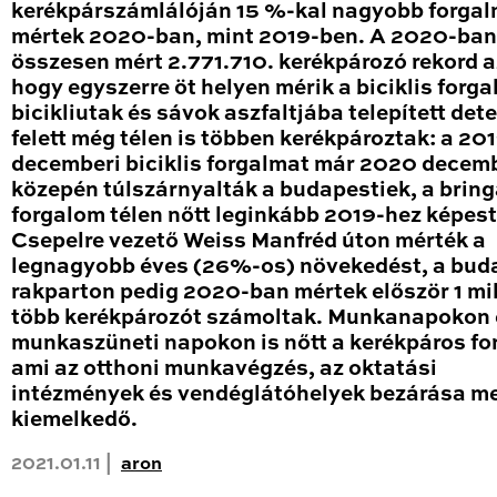
kerékpárszámlálóján 15 %-kal nagyobb forga
mértek 2020-ban, mint 2019-ben. A 2020-ban
összesen mért 2.771.710. kerékpározó rekord a
hogy egyszerre öt helyen mérik a biciklis forga
bicikliutak és sávok aszfaltjába telepített det
felett még télen is többen kerékpároztak: a 20
decemberi biciklis forgalmat már 2020 decem
közepén túlszárnyalták a budapestiek, a brin
forgalom télen nőtt leginkább 2019-hez képest
Csepelre vezető Weiss Manfréd úton mérték a
legnagyobb éves (26%-os) növekedést, a bud
rakparton pedig 2020-ban mértek először 1 mil
több kerékpározót számoltak. Munkanapokon 
munkaszüneti napokon is nőtt a kerékpáros fo
ami az otthoni munkavégzés, az oktatási
intézmények és vendéglátóhelyek bezárása me
kiemelkedő.
2021.01.11 |
aron