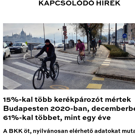
KAPCSOLÓDÓ HÍREK
15%-kal több kerékpározót mértek
Budapesten 2020-ban, decemberb
61%-kal többet, mint egy éve
A BKK öt, nyilvánosan elérhető adatokat mut