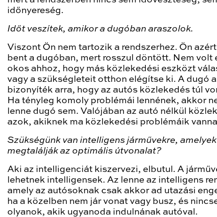
mert a rendszerben nincs sem időveszteség, se
időnyereség.
Időt veszítek, amikor a dugóban araszolok.
Viszont Ön nem tartozik a rendszerhez. Ön azér
bent a dugóban, mert rosszul döntött. Nem volt 
okos ahhoz, hogy más közlekedési eszközt vála
vagy a szükségleteit otthon elégítse ki. A dugó a
bizonyíték arra, hogy az autós közlekedés túl vo
Ha tényleg komoly problémái lennének, akkor 
lenne dugó sem. Valójában az autó nélkül közle
azok, akiknek ma közlekedési problémáik vanna
Szükségünk van intelligens járművekre, amelyek
megtalálják az optimális útvonalat?
Aki az intelligenciát kiszervezi, elbutul. A járm
lehetnek intelligensek. Az lenne az intelligens re
amely az autósoknak csak akkor ad utazási enge
ha a közelben nem jár vonat vagy busz, és ninc
olyanok, akik ugyanoda indulnának autóval.