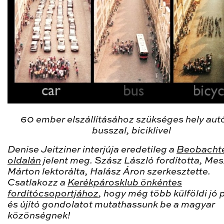
60 ember elszállításához szükséges hely aut
busszal, biciklivel
Denise Jeitziner interjúja eredetileg a
Beobacht
oldalán
jelent meg. Szász László fordította, Me
Márton lektorálta, Halász Áron szerkesztette.
Csatlakozz a
Kerékpárosklub önkéntes
fordítócsoportjához
, hogy még több külföldi jó 
és újító gondolatot mutathassunk be a magyar
közönségnek!