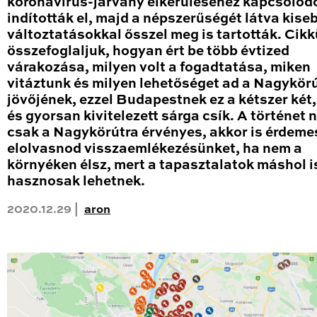
koronavírus-járvány elkerüléséhez kapcsolód
indították el, majd a népszerűségét látva kise
változtatásokkal ősszel meg is tartották. Cik
összefoglaljuk, hogyan ért be több évtized
várakozása, milyen volt a fogadtatása, miken
vitáztunk és milyen lehetőséget ad a Nagykör
jövőjének, ezzel Budapestnek ez a kétszer két
és gyorsan kivitelezett sárga csík. A történet
csak a Nagykörútra érvényes, akkor is érdeme
elolvasnod visszaemlékezésünket, ha nem a
környéken élsz, mert a tapasztalatok máshol i
hasznosak lehetnek.
2020.12.29 |
aron