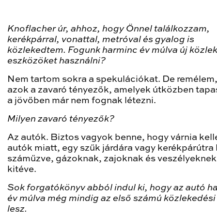
Knoflacher úr, ahhoz, hogy Önnel találkozzam,
kerékpárral, vonattal, metróval és gyalog is
közlekedtem. Fogunk harminc év múlva új közle
eszközöket használni?
Nem tartom sokra a spekulációkat. De remélem
azok a zavaró tényezők, amelyek útközben tapas
a jövőben már nem fognak létezni.
Milyen zavaró tényezők?
Az autók. Biztos vagyok benne, hogy várnia kelle
autók miatt, egy szűk járdára vagy kerékpárútra 
száműzve, gázoknak, zajoknak és veszélyeknek 
kitéve.
Sok forgatókönyv abból indul ki, hogy az autó h
év múlva még mindig az első számú közlekedési
lesz.