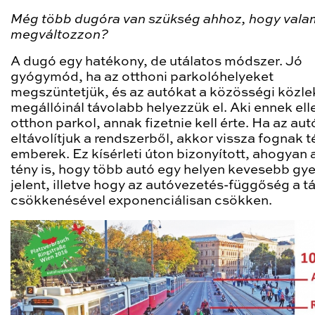
Még több dugóra van szükség ahhoz, hogy vala
megváltozzon?
A dugó egy hatékony, de utálatos módszer. Jó
gyógymód, ha az otthoni parkolóhelyeket
megszüntetjük, és az autókat a közösségi közl
megállóinál távolabb helyezzük el. Aki ennek ell
otthon parkol, annak fizetnie kell érte. Ha az aut
eltávolítjuk a rendszerből, akkor vissza fognak t
emberek. Ez kísérleti úton bizonyított, ahogyan 
tény is, hogy több autó egy helyen kevesebb gy
jelent, illetve hogy az autóvezetés-függőség a t
csökkenésével exponenciálisan csökken.