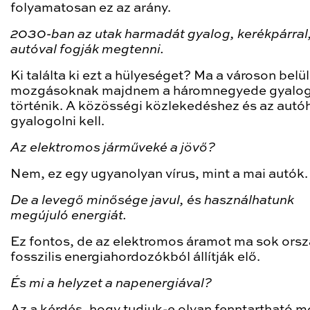
folyamatosan ez az arány.
2030-ban az utak harmadát gyalog, kerékpárral, 
autóval fogják megtenni.
Ki találta ki ezt a hülyeséget? Ma a városon belül
mozgásoknak majdnem a háromnegyede gyalo
történik. A közösségi közlekedéshez és az autóh
gyalogolni kell.
Az elektromos járműveké a jövő?
Nem, ez egy ugyanolyan vírus, mint a mai autók.
De a levegő minősége javul, és használhatunk
megújuló energiát.
Ez fontos, de az elektromos áramot ma sok ors
fosszilis energiahordozókból állítják elő.
És mi a helyzet a napenergiával?