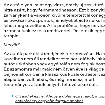
Az autó olyan, mint egy vírus, amely új struktúrá
létre azért, hogy fennmaradhasson. Ezt bizonyítj
zárványként a városon kívülre telepített lakóne
és bevásárlóközpontok, amelyeket autó nélkül
lehet megközelíteni. Az a probléma, hogy mi vis
azonosulunk ezzel a rendszerrel. De létezik egy 
terápia.
Melyik?
Az autók parkolási rendjének átszervezése. Ha 
közelben nem áll rendelkezésre parkolóhely, akk
autót ritkábban vagy egyáltalán nem fogják hasz
Ez számomra már majdnem ötven éve is világos 
Sajnos akkoriban a klasszikus közlekedésterve
alapjaiban volt hibás, és még ma is az, mert
tudományos alapok helyett feltevésekre épít.
Olvasd el ezt is:
Ahogy a dohányzás rákot, a töb
parkolóhely nagyobb forgalmat okoz