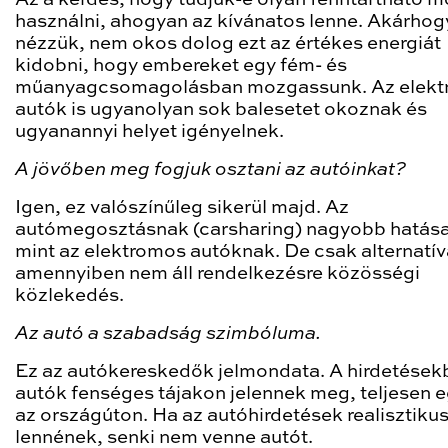
Az a kérdés, hogy tudjuk-e olyan fenntartható 
használni, ahogyan az kívánatos lenne. Akárhogy
nézzük, nem okos dolog ezt az értékes energiát
kidobni, hogy embereket egy fém- és
műanyagcsomagolásban mozgassunk. Az elek
autók is ugyanolyan sok balesetet okoznak és
ugyanannyi helyet igényelnek.
A jövőben meg fogjuk osztani az autóinkat?
Igen, ez valószínűleg sikerül majd. Az
autómegosztásnak (carsharing) nagyobb hatása
mint az elektromos autóknak. De csak alternatív
amennyiben nem áll rendelkezésre közösségi
közlekedés.
Az autó a szabadság szimbóluma.
Ez az autókereskedők jelmondata. A hirdetések
autók fenséges tájakon jelennek meg, teljesen 
az országúton. Ha az autóhirdetések realisztiku
lennének, senki nem venne autót.