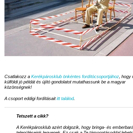
Csatlakozz a
Kerékpárosklub önkéntes fordítócsoportjához
, hogy
külföldi jó példát és újító gondolatot mutathassunk be a magyar
közönségnek!
A csoport eddigi fordításait
itt találod
.
Tetszett a cikk?
A Kerékpárosklub azért dolgozik, hogy bringa- és emberbará
településeink legyenek. Ez csak a Te támogatásoddal lehet