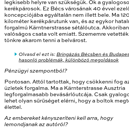
legkisebb helyre van szükségük. Ők a gyalogoso
kerékpárosok. Ez Bécs városának 40 évvel ezelő
koncepciójába egyáltalán nem illett bele. Ma 12
kilométer kerékpárutunk van, és az egykor hata
forgalmú Kärntnerstrasse sétálóutca. Akkoriban
valóságos csata volt emiatt. Szememre vetették
tönkre akarom tenni a belvárost.
Olvasd el ezt is:
Bringázás Bécsben és Budapes
hasonló problémák, különböző megoldások
Pénzügyi szempontból?
Pontosan. Attól tartottak, hogy csökkenni fog a
üzletek forgalma. Ma a Kärnterstrasse Ausztria
legforgalmasabb bevásárlóutcája. Csak gyalog
lehet olyan sűrűséget elérni, hogy a boltok megt
élettel.
Az embereket kényszeríteni kell arra, hogy
lemondjanak az autóról?