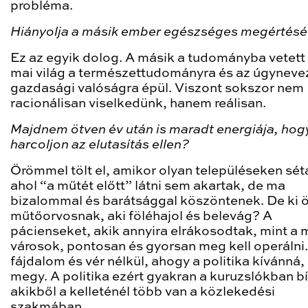
probléma.
Hiányolja a másik ember egészséges megértésé
Ez az egyik dolog. A másik a tudományba vetett 
mai világ a természettudományra és az úgyneve
gazdasági valóságra épül. Viszont sokszor nem
racionálisan viselkedünk, hanem reálisan.
Majdnem ötven év után is maradt energiája, hog
harcoljon az elutasítás ellen?
Örömmel tölt el, amikor olyan településeken sét
ahol “a műtét előtt” látni sem akartak, de ma
bizalommal és barátsággal köszöntenek. De ki ö
műtőorvosnak, aki föléhajol és belevág? A
pácienseket, akik annyira elrákosodtak, mint a 
városok, pontosan és gyorsan meg kell operálni
fájdalom és vér nélkül, ahogy a politika kívánná
megy. A politika ezért gyakran a kuruzslókban bí
akikből a kelleténél több van a közlekedési
szakmában.