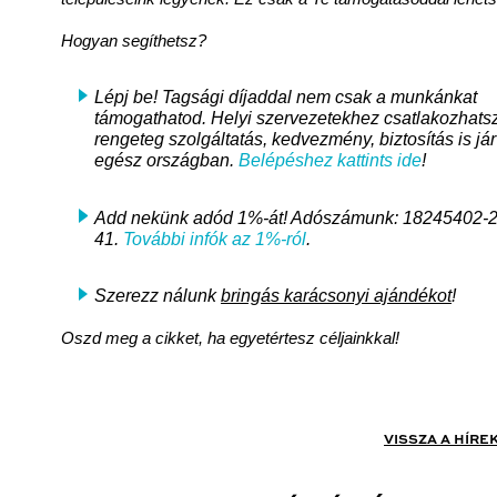
Hogyan segíthetsz?
Lépj be! Tagsági díjaddal nem csak a munkánkat
támogathatod. Helyi szervezetekhez csatlakozhats
rengeteg szolgáltatás, kedvezmény, biztosítás is jár
egész országban.
Belépéshez kattints ide
!
Add nekünk adód 1%-át! Adószámunk: 18245402-2
41.
További infók az 1%-ról
.
Szerezz nálunk
bringás karácsonyi ajándékot
!
Oszd meg a cikket, ha egyetértesz céljainkkal!
VISSZA A HÍRE