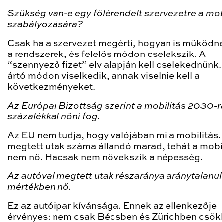
Szükség van-e egy fölérendelt szervezetre a mob
szabályozására?
Csak ha a szervezet megérti, hogyan is működn
a rendszerek, és felelős módon cselekszik. A
“szennyező fizet” elv alapján kell cselekednünk.
ártó módon viselkedik, annak viselnie kell a
következményeket.
Az Európai Bizottság szerint a mobilitás 2030-r
százalékkal nőni fog.
Az EU nem tudja, hogy valójában mi a mobilitás.
megtett utak száma állandó marad, tehát a mobi
nem nő. Hacsak nem növekszik a népesség.
Az autóval megtett utak részaránya aránytalanu
mértékben nő.
Ez az autóipar kívánsága. Ennek az ellenkezője
érvényes: nem csak Bécsben és Zürichben csö