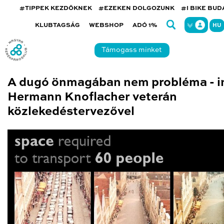
#TIPPEK KEZDŐKNEK
#EZEKEN DOLGOZUNK
#I BIKE BU
KLUBTAGSÁG
WEBSHOP
ADÓ 1%
HU
Támogass minket
A dugó önmagában nem probléma - i
Hermann Knoflacher veterán
közlekedéstervezővel