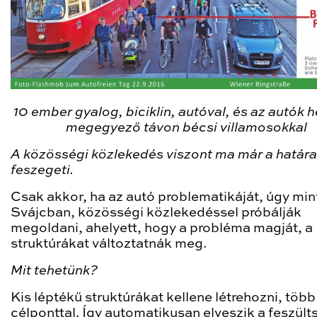
10 ember gyalog, biciklin, autóval, és az autók h
megegyező távon bécsi villamosokkal
A közösségi közlekedés viszont ma már a határa
feszegeti.
Csak akkor, ha az autó problematikáját, úgy min
Svájcban, közösségi közlekedéssel próbálják
megoldani, ahelyett, hogy a probléma magját, a
struktúrákat változtatnák meg.
Mit tehetünk?
Kis léptékű struktúrákat kellene létrehozni, több
célponttal. Így automatikusan elveszik a feszült