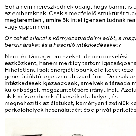
Soha nem merészkednék odáig, hogy bármit is e
az embereknek. Csak a megfelelő struktúrát tu
megteremteni, amire ők intelligensen tudnak reag
vagy éppen nem.
Ön tehát ellenzi a környezetvédelmi adót, a ma
benzinárakat és a hasonló intézkedéseket?
Nem, én támogatom ezeket, de nem nevelési
eszközként, hanem mert így tartom igazságosna
Hihetetlenül sok energiát lopunk el a következő
generációktól egészen abszurd áron. De csak a
intézkedések igazságosak, amelyek a társadalm
különbségek megszüntetésére irányulnak. Azok
akik más emberektől veszik el a helyet, és
megnehezítik az életüket, keményen fizetniük ke
parkolóhelyek használatáért és a privát parkolás