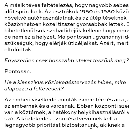
A másik téves feltételezés, hogy nagyobb sebe
időt spórolunk. Az osztrákok 1950 és 1980 közö
növekvő autóhasználatnak és az útépítéseknek
köszönhetően közel tízszer gyorsabbak lettek. E
hihetetlenül sok szabadidejük kellene hogy mar
de nem ez a helyzet. Ma pontosan ugyanannyi id
szükségük, hogy elérjék úticéljaikat. Azért, mer
eltolódtak.
Egyszerűen csak hosszabb utakat teszünk meg?
Pontosan.
Ha a klasszikus közlekedéstervezés hibás, mire
alapozza a feltevéseit?
Az emberi viselkedésminták ismeretére és arra, 
az embernek és a városnak. Ebben központi sze
van a köztérnek; a hatékony helykihasználásról 
szó. A közlekedés azon résztvevőinek kell a
legnagyobb prioritást biztosítanunk, akiknek a