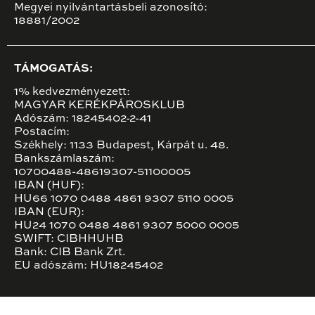
Megyei nyilvántartásbeli azonosító:
18881/2002
TÁMOGATÁS:
1% kedvezményezett:
MAGYAR KERÉKPÁROSKLUB
Adószám: 18245402-2-41
Postacím:
Székhely: 1133 Budapest, Kárpát u. 48.
Bankszámlaszám:
10700488-48619307-51100005
IBAN (HUF):
HU66 1070 0488 4861 9307 5110 0005
IBAN (EUR):
HU24 1070 0488 4861 9307 5000 0005
SWIFT: CIBHHUHB
Bank: CIB Bank Zrt.
EU adószám: HU18245402