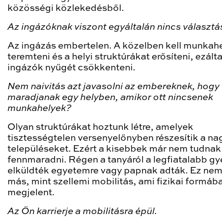
közösségi közlekedésből.
Az ingázóknak viszont egyáltalán nincs választá
Az ingázás embertelen. A közelben kell munkah
teremteni és a helyi struktúrákat erősíteni, ezálta
ingázók nyűgét csökkenteni.
Nem naivitás azt javasolni az embereknek, hogy
maradjanak egy helyben, amikor ott nincsenek
munkahelyek?
Olyan struktúrákat hoztunk létre, amelyek
tisztességtelen versenyelőnyben részesítik a na
településeket. Ezért a kisebbek már nem tudnak
fennmaradni. Régen a tanyáról a legfiatalabb gy
elküldték egyetemre vagy papnak adták. Ez nem
más, mint szellemi mobilitás, ami fizikai formába
megjelent.
Az Ön karrierje a mobilitásra épül.