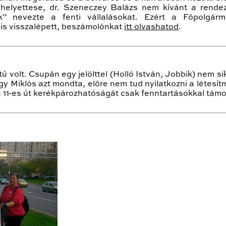
 helyettese, dr. Szeneczey Balázs nem kívánt a rend
ak” nevezte a fenti vállalásokat. Ezért a Főpolgárme
t is visszalépett, beszámolónkat
itt olvashatod
.
ú volt. Csupán egy jelölttel (Holló István, Jobbik) nem sik
agy Miklós azt mondta, előre nem tud nyilatkozni a létesí
 11-es út kerékpározhatóságát csak fenntartásokkal támog