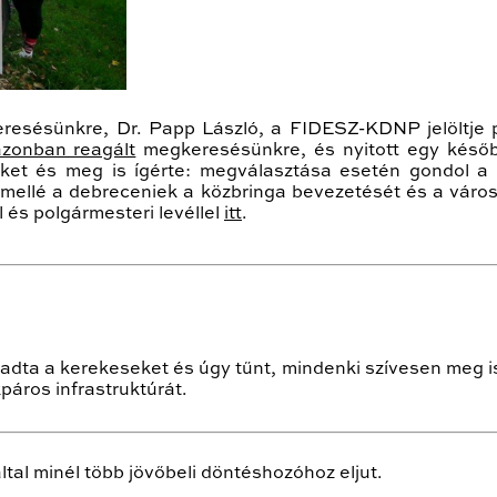
eresésünkre, Dr. Papp László, a FIDESZ-KDNP jelöltje p
azonban reagált
megkeresésünkre, és nyitott egy később
nket és meg is ígérte: megválasztása esetén gondol a 
 mellé a debreceniek a közbringa bevezetését és a város
l és polgármesteri levéllel
itt
.
adta a kerekeseket és úgy tűnt, mindenki szívesen meg i
páros infrastruktúrát.
ltal minél több jövőbeli döntéshozóhoz eljut.