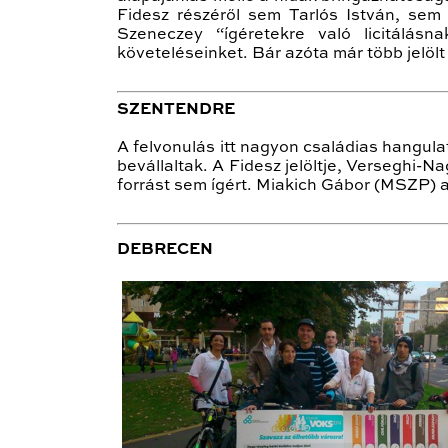
Fidesz részéről sem Tarlós István, sem
Szeneczey “ígéretekre való licitálásn
követeléseinket. Bár azóta már több jelöl
SZENTENDRE
A felvonulás itt nagyon családias hangulat
bevállaltak. A Fidesz jelöltje, Verseghi-N
forrást sem ígért. Miakich Gábor (MSZP) a
DEBRECEN