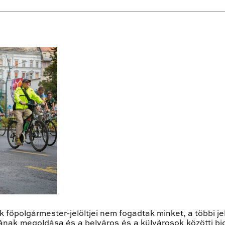
 főpolgármester-jelöltjei nem fogadtak minket, a többi j
nak megoldása és a belváros és a külvárosok közötti bici