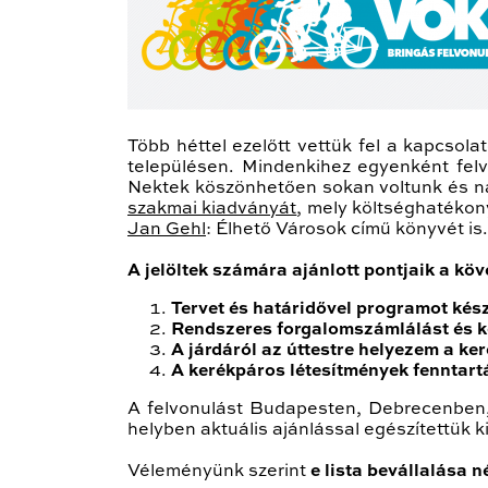
Több héttel ezelőtt vettük fel a kapcsol
településen. Mindenkihez egyenként felvo
Nektek köszönhetően sokan voltunk és na
szakmai kiadványát
, mely költséghatékon
Jan Gehl
: Élhető Városok című könyvét is.
A jelöltek számára ajánlott pontjaik a köv
Tervet és határidővel programot kész
Rendszeres forgalomszámlálást és kö
A járdáról az úttestre helyezem a ke
A kerékpáros létesítmények fenntartás
A felvonulást Budapesten, Debrecenben,
helyben aktuális ajánlással egészítettük ki
Véleményünk szerint
e lista bevállalása 