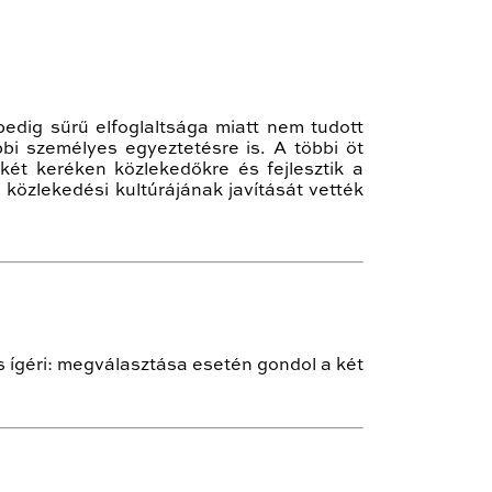
edig sűrű elfoglaltsága miatt nem tudott
i személyes egyeztetésre is. A többi öt
két keréken közlekedőkre és fejlesztik a
 közlekedési kultúrájának javítását vették
s ígéri: megválasztása esetén gondol a két