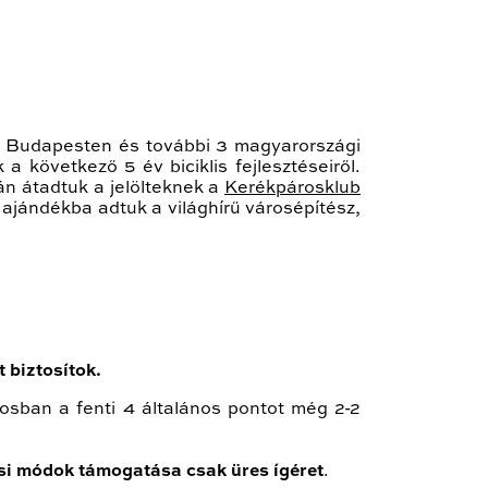
tel Budapesten és további 3 magyarországi
 következő 5 év biciklis fejlesztéseiről.
n átadtuk a jelölteknek a
Kerékpárosklub
jándékba adtuk a világhírű városépítész,
 biztosítok.
sban a fenti 4 általános pontot még 2-2
ési módok támogatása csak üres ígéret
.