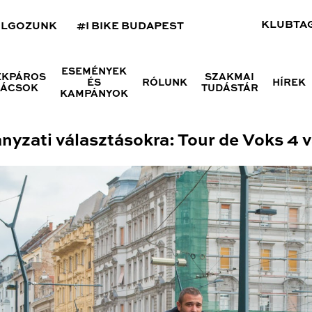
KLUBTA
OLGOZUNK
#I BIKE BUDAPEST
ESEMÉNYEK
ÉKPÁROS
SZAKMAI
ÉS
RÓLUNK
HÍREK
NÁCSOK
TUDÁSTÁR
KAMPÁNYOK
nyzati választásokra: Tour de Voks 4 