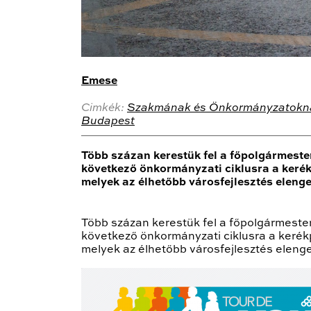
Emese
Cimkék:
Szakmának és Önkormányzatokn
Budapest
Több százan kerestük fel a főpolgármester
következő önkormányzati ciklusra a kerék
melyek az élhetőbb városfejlesztés elenge
Több százan kerestük fel a főpolgármester
következő önkormányzati ciklusra a kerék
melyek az élhetőbb városfejlesztés eleng