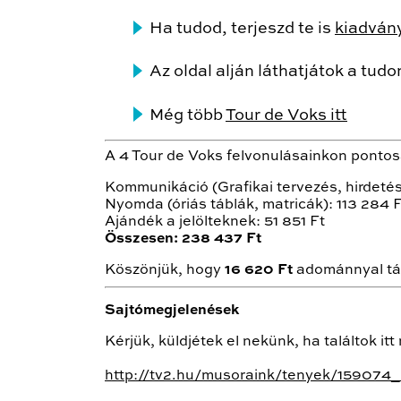
Ha tudod, terjeszd te is
kiadván
Az oldal alján láthatjátok a tud
Még több
Tour de Voks itt
A 4 Tour de Voks felvonulásainkon ponto
Kommunikáció (Grafikai tervezés, hirdetés
Nyomda (óriás táblák, matricák): 113 284 
Ajándék a jelölteknek: 51 851 Ft
Összesen: 238 437 Ft
Köszönjük, hogy
16 620 Ft
adománnyal tám
Sajtómegjelenések
Kérjük, küldjétek el nekünk, ha találtok i
http://tv2.hu/musoraink/tenyek/159074_b