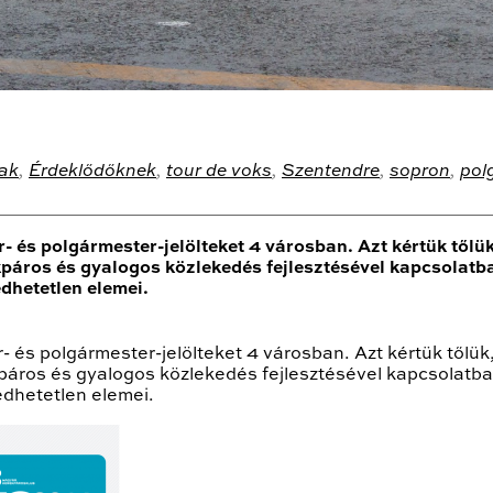
ak
,
Érdeklődőknek
,
tour de voks
,
Szentendre
,
sopron
,
pol
- és polgármester-jelölteket 4 városban. Azt kértük tőlü
páros és gyalogos közlekedés fejlesztésével kapcsolatba
dhetetlen elemei.
- és polgármester-jelölteket 4 városban. Azt kértük tőlük
páros és gyalogos közlekedés fejlesztésével kapcsolatba
edhetetlen elemei.