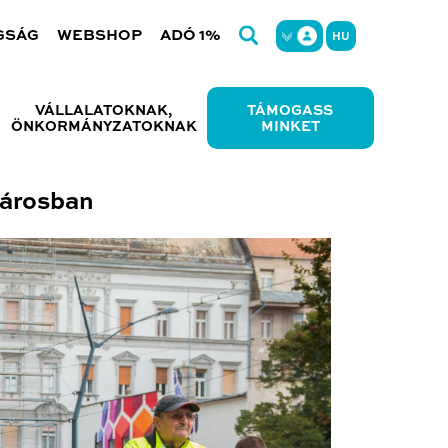
GSÁG
WEBSHOP
ADÓ 1%
HU
VÁLLALATOKNAK,
TÁMOGASS
ÖNKORMÁNYZATOKNAK
MINKET
városban