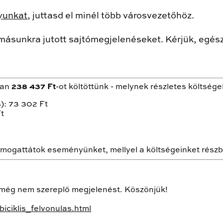
yunkat
, juttasd el minél több városvezetőhöz.
omásunkra jutott sajtómegjelenéseket. Kérjük, egészí
san
238 437 Ft
-ot költöttünk - melynek részletes költsége
): 73 302 Ft
Ft
ogattátok eseményünket, mellyel a költségeinket részbe
tt még nem szereplő megjelenést. Köszönjük!
iciklis_felvonulas.html