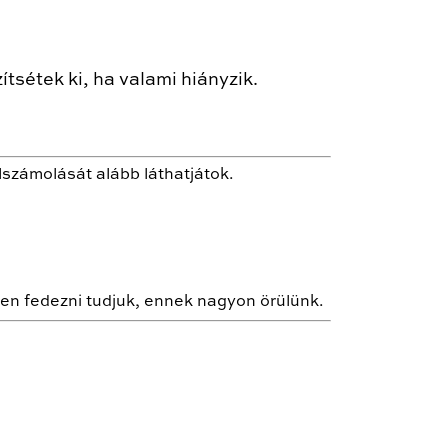
tsétek ki, ha valami hiányzik.
lszámolását alább láthatjátok.
n fedezni tudjuk, ennek nagyon örülünk.