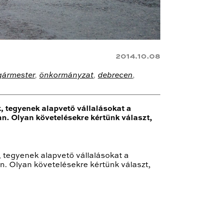
2014.10.08
gármester
,
önkormányzat
,
debrecen
,
k, tegyenek alapvető vállalásokat a
n. Olyan követelésekre kértünk választ,
, tegyenek alapvető vállalásokat a
n. Olyan követelésekre kértünk választ,