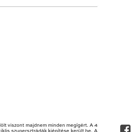
elölt viszont majdnem minden megígért. A 4
klis szupersztrádák kiépítése került be. A