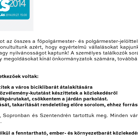
atot az összes a főpolgármester- és polgármester-jelölt
nultultunk azért, hogy egyértelmű vállalásokat kapjunk a
gy nyilvánosságot kaptunk! A személyes találkozók sorá
y megoldásokat kínál önkormányzatok számára, továbbá a
etkezőek voltak:
ítek a város biciklibarát átalakítására
zvélemény-kutatást készíttetek a közlekedésről
rékpárutakat, csökkentem a járdán parkolást.
át, takarítását rendeletileg előre sorolom, ehhez forrást
 Sopronban és Szentendrén tartottuk meg. Minden váro
.
nélkül a fenntartható, ember- és környezetbarát közleked