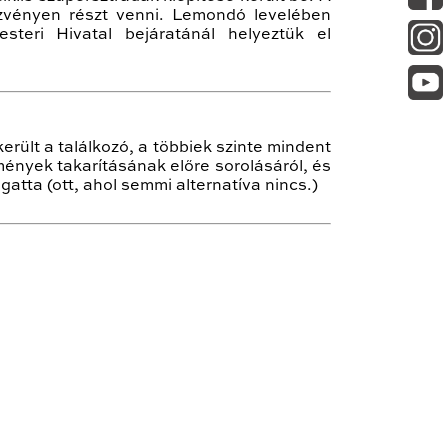
ezvényen részt venni. Lemondó levelében
steri Hivatal bejáratánál helyeztük el
erült a találkozó, a többiek szinte mindent
tmények takarításának előre sorolásáról, és
atta (ott, ahol semmi alternatíva nincs.)