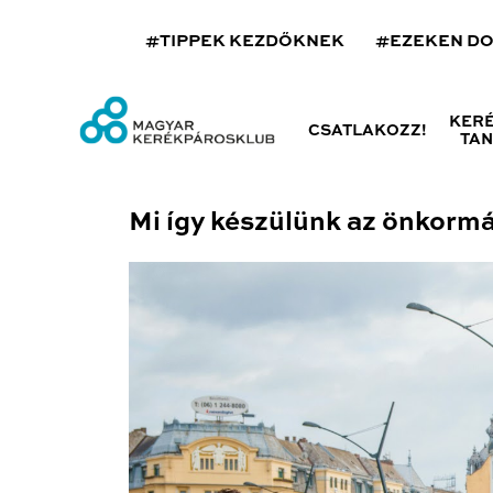
#TIPPEK KEZDŐKNEK
#EZEKEN D
KER
CSATLAKOZZ!
TA
Mi így készülünk az önkormá