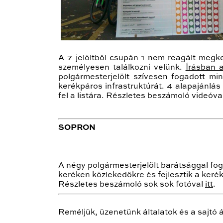
A 7 jelöltből csupán 1 nem reagált megk
személyesen találkozni velünk.
Írásban 
polgármesterjelölt szívesen fogadott mi
kerékpáros infrastruktúrát. 4 alapajánlás
fel a listára. Részletes beszámoló videóva
SOPRON
A négy polgármesterjelölt barátsággal fog
keréken közlekedőkre és fejlesztik a kerék
Részletes beszámoló sok sok fotóval
itt
.
Reméljük, üzenetünk általatok és a sajtó á