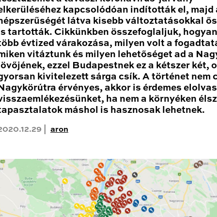
elkerüléséhez kapcsolódóan indították el, majd 
népszerűségét látva kisebb változtatásokkal ő
is tartották. Cikkünkben összefoglaljuk, hogyan
több évtized várakozása, milyen volt a fogadtat
miken vitáztunk és milyen lehetőséget ad a Nag
jövőjének, ezzel Budapestnek ez a kétszer két, 
gyorsan kivitelezett sárga csík. A történet nem 
Nagykörútra érvényes, akkor is érdemes elolva
visszaemlékezésünket, ha nem a környéken élsz
tapasztalatok máshol is hasznosak lehetnek.
2020.12.29 |
aron