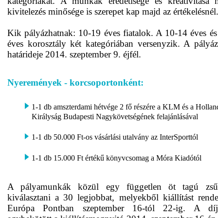
kategóriákat. A munkák eredetisége és kreativitása m
kivitelezés minősége is szerepet kap majd az értékelésnél
Kik pályázhatnak: 10-19 éves fiatalok. A 10-14 éves és
éves korosztály két kategóriában versenyzik. A pályáz
határideje 2014. szeptember 9. éjfél.
Nyeremények - korcsoportonként:
1-1 db amszterdami hétvége 2 fő részére a KLM és a Hollan
Királyság Budapesti Nagykövetségének felajánlásával
1-1 db 50.000 Ft-os vásárlási utalvány az InterSporttól
1-1 db 15.000 Ft értékű könyvcsomag a Móra Kiadótól
A pályamunkák közül egy független öt tagú zsűr
kiválasztani a 30 legjobbat, melyekből kiállítást rend
Európa Pontban szeptember 16-tól 22-ig. A díjá