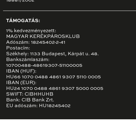
18881/2002
TÁMOGATÁS:
1% kedvezményezett:
MAGYAR KERÉKPÁROSKLUB
Adószám: 18245402-2-41
Postacím:
Székhely: 1133 Budapest, Kárpát u. 48.
Bankszámlaszám:
10700488-48619307-51100005
IBAN (HUF):
HU66 1070 0488 4861 9307 5110 0005
IBAN (EUR):
HU24 1070 0488 4861 9307 5000 0005
SWIFT: CIBHHUHB
Bank: CIB Bank Zrt.
EU adószám: HU18245402