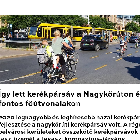
Így lett kerékpársáv a Nagykörúton 
fontos főútvonalakon
2020 legnagyobb és leghíresebb hazai kerékpá
fejlesztése a nagykörúti kerékpársáv volt. A rég
belvárosi kerületeket összekötő kerékpársávok
tesztüzemét a tavaszi koronavírus-járvány