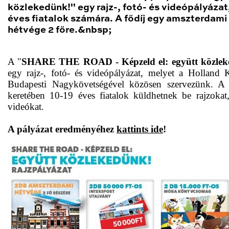
közlekedünk!" egy rajz-, fotó- és videópályázat
éves fiatalok számára. A fődíj egy amszterdami
hétvége 2 főre.&nbsp;
A "
SHARE THE ROAD - Képzeld el: együtt közlek
egy rajz-, fotó- és videópályázat, melyet a Holland K
Budapesti Nagykövetségével közösen szervezünk. A 
keretében 10-19 éves fiatalok küldhetnek be rajzokat,
videókat.
A pályázat eredményéhez
kattints ide
!