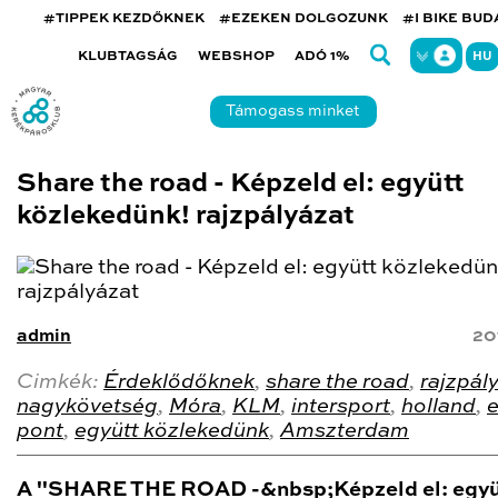
#TIPPEK KEZDŐKNEK
#EZEKEN DOLGOZUNK
#I BIKE BU
KLUBTAGSÁG
WEBSHOP
ADÓ 1%
HU
Támogass minket
Share the road - Képzeld el: együtt
közlekedünk! rajzpályázat
admin
20
Cimkék:
Érdeklődőknek
,
share the road
,
rajzpál
nagykövetség
,
Móra
,
KLM
,
intersport
,
holland
,
pont
,
együtt közlekedünk
,
Amszterdam
A "SHARE THE ROAD -&nbsp;Képzeld el: együ