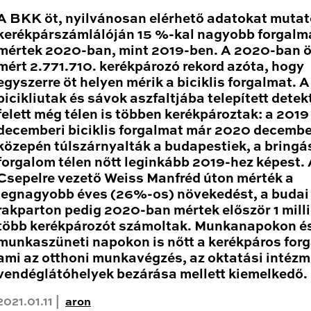
A BKK öt, nyilvánosan elérhető adatokat mutat
kerékpárszámlálóján 15 %-kal nagyobb forgalm
mértek 2020-ban, mint 2019-ben. A 2020-ban 
mért 2.771.710. kerékpározó rekord azóta, hogy
egyszerre öt helyen mérik a biciklis forgalmat. A
bicikliutak és sávok aszfaltjába telepített detek
felett még télen is többen kerékpároztak: a 2019
decemberi biciklis forgalmat már 2020 decembe
közepén túlszárnyalták a budapestiek, a bringá
forgalom télen nőtt leginkább 2019-hez képest.
Csepelre vezető Weiss Manfréd úton mérték a
legnagyobb éves (26%-os) növekedést, a budai
rakparton pedig 2020-ban mértek először 1 mill
több kerékpározót számoltak. Munkanapokon é
munkaszüneti napokon is nőtt a kerékpáros for
ami az otthoni munkavégzés, az oktatási intéz
vendéglátóhelyek bezárása mellett kiemelkedő.
2021.01.11 |
aron