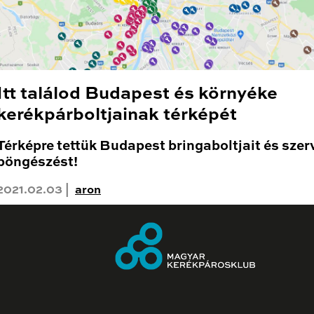
Itt találod Budapest és környéke
kerékpárboltjainak térképét
Térképre tettük Budapest bringaboltjait és szerv
böngészést!
2021.02.03 |
aron