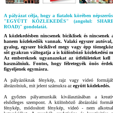
A pályázat célja, hogy a fiatalok körében népszerűs
"EGYÜTT KÖZLEKEDÉS" (angolul: SHA
ROAD)" gondolatát.
A közlekedésben nincsenek biciklisek és nincsenek 
hanem közlekedők vannak. Valaki egyszer autóval,
gyalog, egyszer biciklivel megy vagy épp tömegköz
sőt gyakran váltogatja a is különböző közlekedési 
Az embereknek ugyanazokat az útfelületeket kell
használniuk. Fontos, hogy félre
tegyék
önös érdek
figyeljenek egymásra.
A pályázóknak fénykép, rajz vagy videó formájáb
ábrázolniuk, mit jelent számukra az
együtt közlekedés
.
A győztes pályamunkák kiválasztásában a kreativ
elsődleges szempont. A különböző ábrázolási formák
fénykép, módosított fénykép, videó - nem alkotn