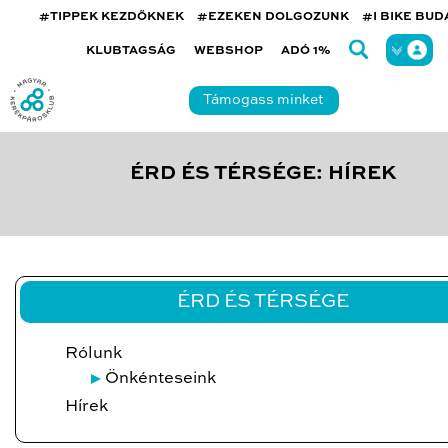
#TIPPEK KEZDŐKNEK
#EZEKEN DOLGOZUNK
#I BIKE BU
KLUBTAGSÁG
WEBSHOP
ADÓ 1%
Támogass minket
ÉRD ÉS TÉRSÉGE: HÍREK
ÉRD ÉS TÉRSÉGE
Rólunk
Önkénteseink
Hírek