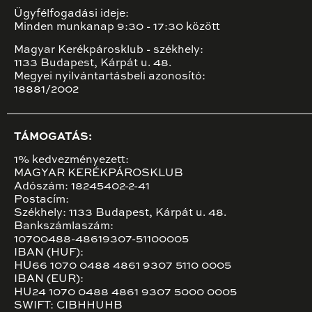
Ügyfélfogadási ideje:
Minden munkanap 9:30 - 17:30 között
Magyar Kerékpárosklub - székhely:
1133 Budapest, Kárpát u. 48.
Megyei nyilvántartásbeli azonosító:
18881/2002
TÁMOGATÁS:
1% kedvezményezett:
MAGYAR KERÉKPÁROSKLUB
Adószám: 18245402-2-41
Postacím:
Székhely: 1133 Budapest, Kárpát u. 48.
Bankszámlaszám:
10700488-48619307-51100005
IBAN (HUF):
HU66 1070 0488 4861 9307 5110 0005
IBAN (EUR):
HU24 1070 0488 4861 9307 5000 0005
SWIFT: CIBHHUHB