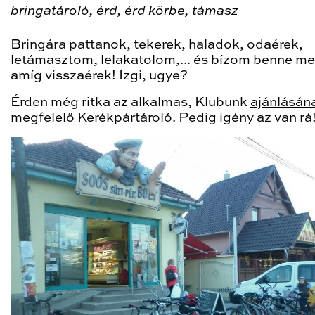
bringatároló, érd, érd körbe, támasz
Bringára pattanok, tekerek, haladok, odaérek,
letámasztom,
lelakatolom
,... és bízom benne m
amíg visszaérek! Izgi, ugye?
Érden még ritka az alkalmas, Klubunk
ajánlásán
megfelelő Kerékpártároló. Pedig igény az van rá