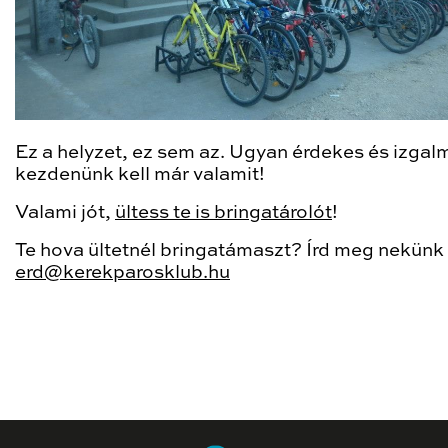
Ez a helyzet, ez sem az. Ugyan érdekes és izgal
kezdenünk kell már valamit!
Valami jót,
ültess te is bringatárolót
!
Te hova ültetnél bringatámaszt? Írd meg nekünk 
erd@kerekparosklub.hu