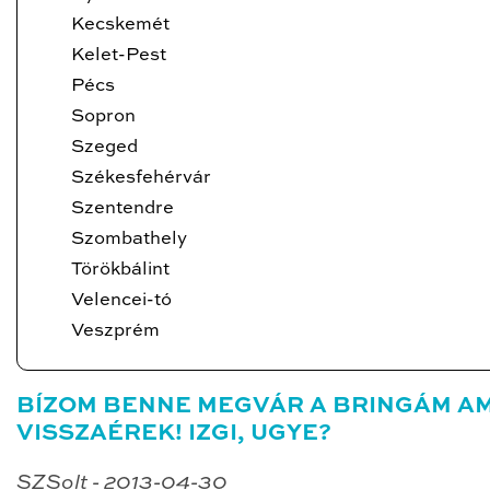
Kecskemét
Kelet-Pest
Pécs
Sopron
Szeged
Székesfehérvár
Szentendre
Szombathely
Törökbálint
Velencei-tó
Veszprém
BÍZOM BENNE MEGVÁR A BRINGÁM A
VISSZAÉREK! IZGI, UGYE?
SZSolt - 2013-04-30