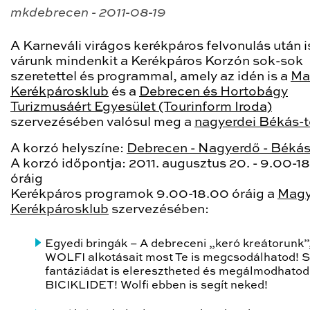
mkdebrecen - 2011-08-19
A Karneváli virágos kerékpáros felvonulás után 
várunk mindenkit a
Kerékpáros Korzón
sok-sok
szeretettel és programmal, amely az idén is a
Ma
Kerékpárosklub
és a
Debrecen és Hortobágy
Turizmusáért Egyesület (Tourinform Iroda)
szervezésében valósul meg a
nagyerdei Békás-t
A korzó helyszíne:
Debrecen - Nagyerdő - Békás
A korzó időpontja:
2011. augusztus 20. - 9.00-1
óráig
Kerékpáros programok 9.00-18.00 óráig a
Magy
Kerékpárosklub
szervezésében:
Egyedi bringák
– A debreceni „keró kreátorunk”
WOLFI
alkotásait most Te is megcsodálhatod! S
fantáziádat is eleresztheted és megálmodhatod
BICIKLIDET! Wolfi ebben is segít neked!