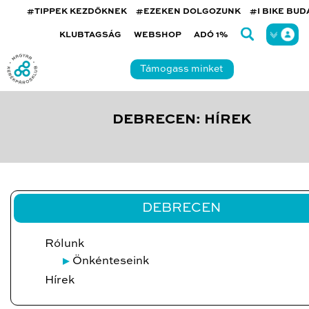
#TIPPEK KEZDŐKNEK
#EZEKEN DOLGOZUNK
#I BIKE BU
KLUBTAGSÁG
WEBSHOP
ADÓ 1%
Támogass minket
DEBRECEN: HÍREK
DEBRECEN
Rólunk
Önkénteseink
Hírek