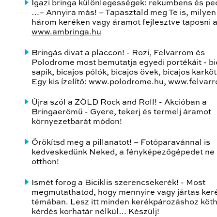
Igazi bringa különlegességek: rekumbens és pe
…– Annyira más!
– Tapasztald meg Te is, milyen
három keréken vagy áramot fejlesztve taposni a
www.ambringa.hu
Bringás divat a placcon!
- Rozi, Felvarrom és
Polodrome most bemutatja egyedi portékáit - bi
sapik, bicajos pólók, bicajos övek, bicajos kark
Egy kis ízelítő:
www.polodrome.hu
,
www.felvar
Újra szól a ZÖLD Rock and Roll! - Akcióban a
Bringaerőmű
- Gyere, tekerj és termelj áramot
környezetbarát módon!
Örökítsd meg a pillanatot!
– Fotóparavánnal is
kedveskedünk Neked, a fényképezőgépedet ne
otthon!
Ismét forog a Biciklis szerencsekerék!
- Most
megmutathatod, hogy mennyire vagy jártas ker
témában. Lesz itt minden kerékpározáshoz köt
kérdés korhatár nélkül… Készülj!