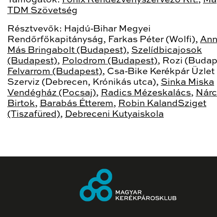
TDM Szövetség
Résztvevők: Hajdú-Bihar Megyei
Rendőrfőkapitányság, Farkas Péter (Wolfi),
Ann
Más Bringabolt (Budapest)
,
Szelídbicajosok
(Budapest)
,
Polodrom (Budapest)
, Rozi (Budap
Felvarrom (Budapest)
, Csa-Bike Kerékpár Üzlet
Szerviz (Debrecen, Krónikás utca),
Sinka Miska
Vendégház (Pocsaj)
,
Radics Mézeskalács
,
Nárc
Birtok
,
Barabás Étterem
,
Robin KalandSziget
(Tiszafüred)
,
Debreceni Kutyaiskola