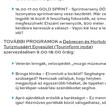
16.00-17.00 GOLD SPRINT - Sprintverseny 
Iszonyatos sprintverseny veszi kezdetét. Már c
legjobb 16 küzd!
A feszültség fokozódik, az izmo
megfeszülnek! Elszánt versenyzők, 500 méter 
kérdésre keressük a választ - Vajon kié lesz a l
idő?
TOVÁBBI PROGRAMOK
a
Debrecen és Horto
Turizmusáért Egyesület (Tourinform iroda)
szervezésében 9.00-18.00 óráig:
Veterán bringák, velocipédek „mozgó múzeum
Bringa klinika
– Elromlott a biciklid? Segítségre
szükséged? Nemcsak vállaljuk, hogy helyben
megjavítjuk az egyszerűbb hibákat, de tippeket 
új kerékpár-vásárlási szándékodat segítve.
Apró ajándékok erősítik a barátságot
– Ez menn
igaz! Kézműves portékák közül válogathatsz, ső