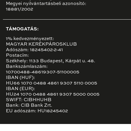
Megyei nyilvántartásbeli azonosító:
18881/2002
TÁMOGATÁS:
1% kedvezményezett:
MAGYAR KERÉKPÁROSKLUB
Adószám: 18245402-2-41
Postacím:
Székhely: 1133 Budapest, Kárpát u. 48.
Bankszámlaszám:
10700488-48619307-51100005
IBAN (HUF):
HU66 1070 0488 4861 9307 5110 0005
IBAN (EUR):
HU24 1070 0488 4861 9307 5000 0005
SWIFT: CIBHHUHB
Bank: CIB Bank Zrt.
EU adószám: HU18245402