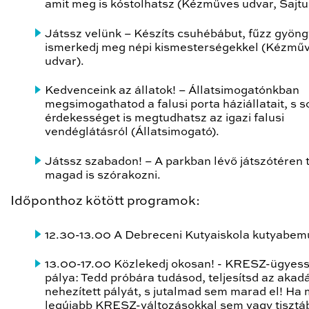
amit meg is kóstolhatsz (Kézműves udvar, Sajtu
Játssz velünk
– Készíts csuhébábut, fűzz gyöng
ismerkedj meg népi kismesterségekkel (Kézmű
udvar).
Kedvenceink az állatok!
– Állatsimogatónkban
megsimogathatod a falusi porta háziállatait, s s
érdekességet is megtudhatsz az igazi falusi
vendéglátásról (Állatsimogató).
Játssz szabadon!
– A parkban lévő játszótéren 
magad is szórakozni.
Időponthoz kötött programok:
12.30-13.00 A Debreceni Kutyaiskola kutyabem
13.00-17.00 Közlekedj okosan!
- KRESZ-ügyess
pálya: Tedd próbára tudásod, teljesítsd az akad
nehezített pályát, s jutalmad sem marad el! Ha
legújabb KRESZ-változásokkal sem vagy tisztá