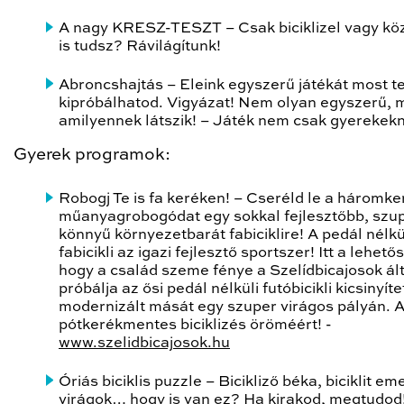
A nagy KRESZ-TESZT
– Csak biciklizel vagy kö
is tudsz? Rávilágítunk!
Abroncshajtás
– Eleink egyszerű játékát most te
kipróbálhatod. Vigyázat! Nem olyan egyszerű, 
amilyennek látszik! – Játék nem csak gyerekek
Gyerek programok:
Robogj Te is fa keréken!
– Cseréld le a háromke
műanyagrobogódat egy sokkal fejlesztőbb, szu
könnyű környezetbarát fabiciklire! A pedál nélkü
fabicikli az igazi fejlesztő sportszer! Itt a lehető
hogy a család szeme fénye a Szelídbicajosok álta
próbálja az ősi pedál nélküli futóbicikli kicsinyíte
modernizált mását egy szuper virágos pályán. 
pótkerékmentes biciklizés öröméért! -
www.szelidbicajosok.hu
Óriás biciklis puzzle
– Bicikliző béka, biciklit em
virágok… hogy is van ez? Ha kirakod, megtudod