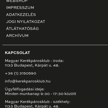
WEBSHOP
IMPRESSZUM
ADATKEZELÉS
JOGI NYILATKOZAT
ÁTLÁTHATÓSÁG
ARCHÍVUM
KAPCSOLAT
Magyar Kerékpárosklub - iroda:
1133 Budapest, Kárpát u. 48.
+36 (1) 3150590
info@kerekparosklub.hu
Ügyfélfogadási ideje:
Minden munkanap 9:30 - 17:30 között
Magyar Kerékpárosklub - székhely:
1133 Budapest, Kárpát u. 48.