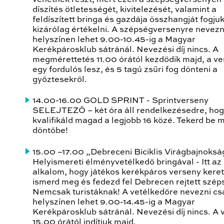
díszítés ötletességét, kivitelezését, valamint a
feldíszített bringa és gazdája összhangját fogju
kizárólag értékelni. A szépségversenyre nevezn
helyszínen lehet 9.00-10.45-ig a Magyar
Kerékpárosklub sátránál. Nevezési díj nincs. A
megmérettetés 11.00 órától kezdődik majd, a v
egy fordulós lesz, és 5 tagú zsűri fog dönteni a
győztesekről.
14.00-16.00 GOLD SPRINT
- Sprintverseny
SELEJTEZŐ – két óra áll rendelkezésedre, ho
kvalifikáld magad a legjobb 16 közé. Tekerd be 
döntőbe!
15.00 –17.00 „Debreceni Biciklis Virágbajnoksá
Helyismereti élményvetélkedő bringával - Itt az
alkalom, hogy játékos kerékpáros verseny kere
ismerd meg és fedezd fel Debrecen rejtett széps
Nemcsak turistáknak! A vetélkedőre nevezni cs
helyszínen lehet 9.00-14.45-ig a Magyar
Kerékpárosklub sátránál. Nevezési díj nincs. A 
15.00 órától indítjuk majd.