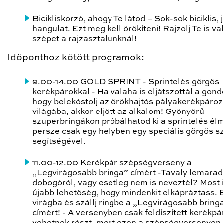
Bicikliskorzó
, ahogy Te látod – Sok-sok biciklis, 
hangulat. Ezt meg kell örökíteni! Rajzolj Te is va
szépet a rajzasztalunknál!
Időponthoz kötött programok:
9.00-14.00 GOLD SPRINT
- Sprintelés görgős
kerékpárokkal - Ha valaha is eljátszottál a gondo
hogy belekóstolj az örökhajtós pályakerékpáro
világába, akkor eljött az alkalom! Gyönyörű
szuperbringákon próbálhatod ki a sprintelés él
persze csak egy helyben egy speciális görgős s
segítségével.
11.00-12.00 Kerékpár szépségverseny a
„Legvirágosabb bringa” címért
-
Tavaly lemarad
dobogóról
, vagy esetleg nem is neveztél? Most i
újabb lehetőség, hogy mindenkit elkápráztass. 
virágba és szállj ringbe a „Legvirágosabb bring
címért! - A versenyben csak feldíszített kerékpá
vehetnek részt, mert ezen a szépségversenyen