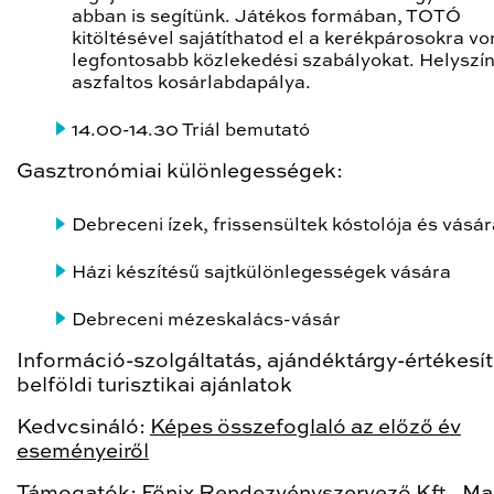
abban is segítünk. Játékos formában, TOTÓ
kitöltésével sajátíthatod el a kerékpárosokra v
legfontosabb közlekedési szabályokat. Helyszín
aszfaltos kosárlabdapálya.
14.00-14.30 Triál bemutató
Gasztronómiai különlegességek:
Debreceni ízek, frissensültek kóstolója és vásá
Házi készítésű sajtkülönlegességek vására
Debreceni mézeskalács-vásár
Információ-szolgáltatás, ajándéktárgy-értékesít
belföldi turisztikai ajánlatok
Kedvcsináló:
Képes összefoglaló az előző év
eseményeiről
Támogatók:
Főnix Rendezvényszervező Kft.
,
Ma