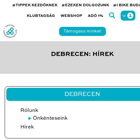
#TIPPEK KEZDŐKNEK
#EZEKEN DOLGOZUNK
#I BIKE BU
KLUBTAGSÁG
WEBSHOP
ADÓ 1%
Támogass minket
DEBRECEN: HÍREK
DEBRECEN
Rólunk
Önkénteseink
Hírek