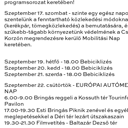
programsorozat keretében!
Szeptember 17. szombat
- szinte egy egész napo
szentelünk a fenntartható közlekedési módokn
(kerékpár, tömegközlekedés) a bemutatására, é
szűkebb-tágabb környezetünk védelmének a C
Korzón megrendezésre kerülő Mobilitási Nap
keretében.
Szeptember 19. hétfő
- 18.00
Bebiciklizés
Szeptember 20. kedd
- 18.00
Bebiciklizés
Szeptember 21. szerda
- 18.00
Bebiciklizés
Szeptember 22. csütörtök - EURÓPAI AUTÓ
NAP
6.00-9.00 Bringás reggeli
a Kossuth tér Tourin
Pavilon
17.00-19.30 Esti Bringás Piknik
zenével és egyé
meglepetésekkel a Déri tér lezárt útszakaszain
19.30-21.30 Filmvetítés
- Baltazár Dezső tér