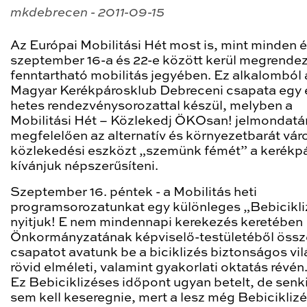
mkdebrecen - 2011-09-15
Az Európai Mobilitási Hét most is, mint minden 
szeptember 16-a és 22-e között kerül megrendez
fenntartható mobilitás jegyében. Ez alkalomból 
Magyar Kerékpárosklub Debreceni csapata egy
hetes rendezvénysorozattal készül, melyben a
Mobilitási Hét – Közlekedj ÖKOsan! jelmondat
megfelelően az alternatív és környezetbarát vár
közlekedési eszközt „szemünk fémét” a kerékpá
kívánjuk népszerűsíteni.
Szeptember 16. péntek
- a Mobilitás heti
programsorozatunkat egy különleges „Bebicikli
nyitjuk! E nem mindennapi kerekezés keretébe
Önkormányzatának képviselő-testületéből össze
csapatot avatunk be a biciklizés biztonságos vi
rövid elméleti, valamint gyakorlati oktatás révén
Ez Bebiciklizéses időpont ugyan betelt, de senk
sem kell keseregnie, mert a lesz még Bebiciklizé