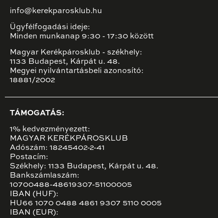
info@kerekparosklub.hu
Ügyfélfogadási ideje:
Minden munkanap 9:30 - 17:30 között
Magyar Kerékpárosklub - székhely:
1133 Budapest, Kárpát u. 48.
Megyei nyilvántartásbeli azonosító:
18881/2002
TÁMOGATÁS:
1% kedvezményezett:
MAGYAR KERÉKPÁROSKLUB
Adószám: 18245402-2-41
Postacím:
Székhely: 1133 Budapest, Kárpát u. 48.
Bankszámlaszám:
10700488-48619307-51100005
IBAN (HUF):
HU66 1070 0488 4861 9307 5110 0005
IBAN (EUR):