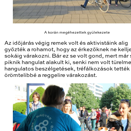
A korán megéhezettek gyülekezete
Az időjárás végig remek volt és aktivistáink alig
győzték a rohamot, hogy az érkezőknek ne kellj
sokáig várakozni. Bár ez se volt gond, mert már 
piknik hangulat alakult ki, senki nem volt türelme
hangulatos beszélgetések, tréfálkozások tetté
örömtelibbé a reggelire várakozást.