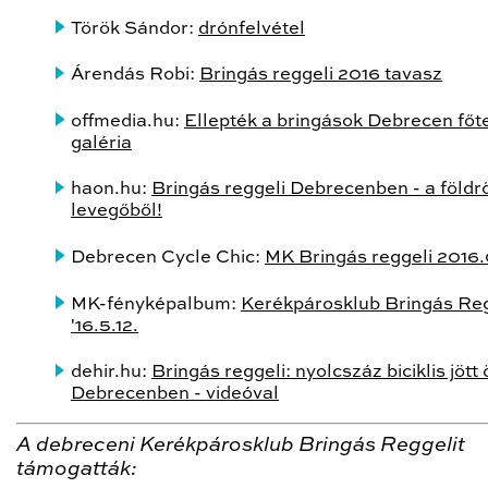
Török Sándor:
drónfelvétel
Árendás Robi:
Bringás reggeli 2016 tavasz
offmedia.hu:
Ellepték a bringások Debrecen főt
galéria
haon.hu:
Bringás reggeli Debrecenben - a földrő
levegőből!
Debrecen Cycle Chic:
MK Bringás reggeli 2016.
MK-fényképalbum:
Kerékpárosklub Bringás Reg
'16.5.12.
dehir.hu:
Bringás reggeli: nyolcszáz biciklis jött
Debrecenben - videóval
A debreceni Kerékpárosklub Bringás Reggelit
támogatták: