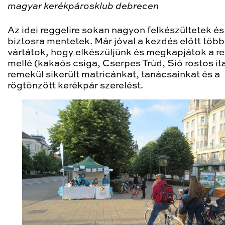
magyar kerékpárosklub debrecen
Az idei reggelire sokan nagyon felkészültetek és
biztosra mentetek. Már jóval a kezdés előtt töb
vártátok, hogy elkészüljünk és megkapjátok a re
mellé (kakaós csiga, Cserpes Trúd, Sió rostos ita
remekül sikerült matricánkat, tanácsainkat és a
rögtönzött kerékpár szerelést.