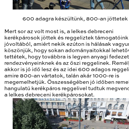
600 adagra készültünk, 800-an jöttete
Mert sor az volt most is, a lelkes debreceni
kerékpárosok jöttek és reggeliztek támogatóink
jóvoltából, amiért nekik ezúton is hálásak vagyu
köszönjük, hogy sokan adományaitokkal lehető
tettétek, hogy továbbra is legyen anyagi fedeze
rendezvényeinknek és az őszi reggelinek. Remél
akkor is jó idő lesz és az idei 600 adagos reggeli
amire 800-an vártatok, talán akár 1000-re is
megemelhetjük. Összességében jó időben reme
hangulatú kerékpáros reggelivel tudtuk megven
a lelkes debreceni kerékpárosokat.