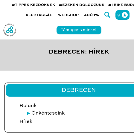
#TIPPEK KEZDŐKNEK
#EZEKEN DOLGOZUNK
#I BIKE BU
KLUBTAGSÁG
WEBSHOP
ADÓ 1%
Támogass minket
DEBRECEN: HÍREK
DEBRECEN
Rólunk
Önkénteseink
Hírek