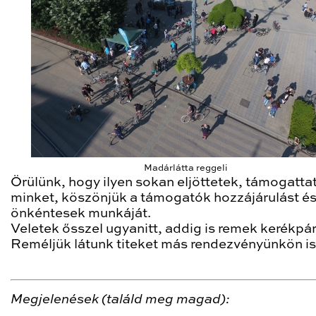
Madárlátta reggeli
Örülünk, hogy ilyen sokan eljöttetek, támogatta
minket, köszönjük a támogatók hozzájárulást és
önkéntesek munkáját.
Veletek ősszel ugyanitt, addig is remek kerékpá
Reméljük látunk titeket más rendezvényünkön is
Megjelenések (találd meg magad):