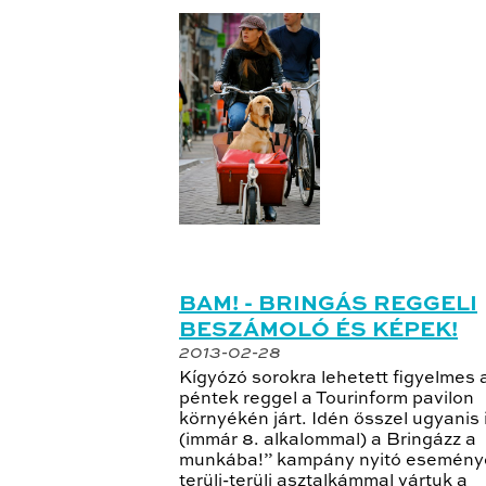
BAM! - BRINGÁS REGGELI
BESZÁMOLÓ ÉS KÉPEK!
2013-02-28
Kígyózó sorokra lehetett figyelmes a
péntek reggel a Tourinform pavilon
környékén járt. Idén ősszel ugyanis
(immár 8. alkalommal) a Bringázz a
munkába!” kampány nyitó esemény
terülj-terülj asztalkámmal vártuk a