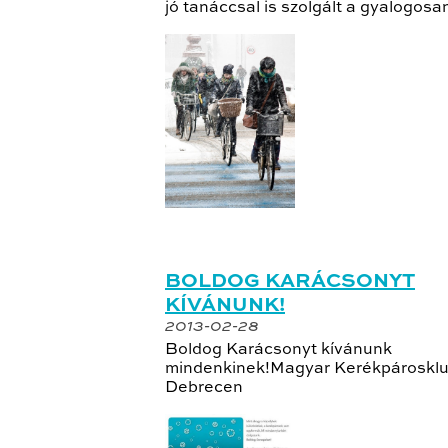
jó tanáccsal is szolgált a gyalogosan
BOLDOG KARÁCSONYT
KÍVÁNUNK!
2013-02-28
Boldog Karácsonyt kívánunk
mindenkinek!Magyar Kerékpároskl
Debrecen