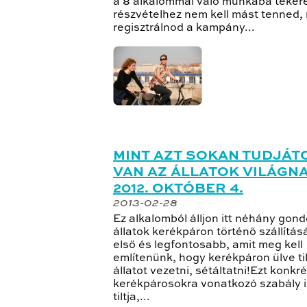
a 8 alkalommal való munkába teker
részvételhez nem kell mást tenned, 
regisztrálnod a kampány...
MINT AZT SOKAN TUDJÁT
VAN AZ ÁLLATOK VILÁGNA
2012. OKTÓBER 4.
2013-02-28
Ez alkalomból álljon itt néhány gond
állatok kerékpáron történő szállítás
első és legfontosabb, amit meg kell
említenünk, hogy kerékpáron ülve ti
állatot vezetni, sétáltatni!Ezt konkr
kerékpárosokra vonatkozó szabály i
tiltja,...