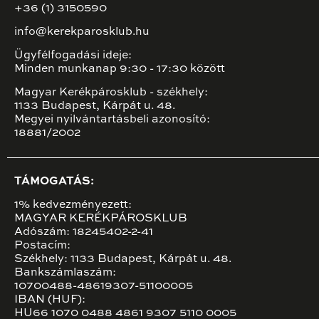
+36 (1) 3150590
info@kerekparosklub.hu
Ügyfélfogadási ideje:
Minden munkanap 9:30 - 17:30 között
Magyar Kerékpárosklub - székhely:
1133 Budapest, Kárpát u. 48.
Megyei nyilvántartásbeli azonosító:
18881/2002
TÁMOGATÁS:
1% kedvezményezett:
MAGYAR KERÉKPÁROSKLUB
Adószám: 18245402-2-41
Postacím:
Székhely: 1133 Budapest, Kárpát u. 48.
Bankszámlaszám:
10700488-48619307-51100005
IBAN (HUF):
HU66 1070 0488 4861 9307 5110 0005