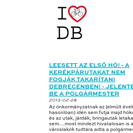
LEESETT AZ ELSŐ HÓ! - A
KERÉKPÁRUTAKAT NEM
FOGJÁK TAKARÍTANI
DEBRECENBEN! - JELENT
BE A POLGÁRMESTER
2013-02-28
Az önkormányzatnak az (elmúlt éve
hasonlóan) idén sem futja majd hók
és az utak, járdák, bringautak letak
sem....most mindezt hivatalosan is 
városlakók tudtára adta a polgármes