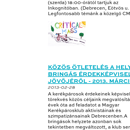
(szerda) 18:00-órától tartjuk az
Inkognitóban. (Debrecen, Eötvös u. 
Legfontosabb témánk a közelgő CM 
KÖZÖS ÖTLETELÉS A HELY
BRINGÁS ÉRDEKKÉPVISE
JÖVŐJÉRŐL - 2013. MÁRCI
2013-02-28
A kerékpárosok érdekeinek képvisel
törekvés közös céljaink megvalósít
évek óta ad feladatot a Magyar
Kerékpárosklub aktivistáinak és
szimpatizánsainak Debrecenben.A
bringások helyzete azonban sok
tekintetben megváltozott, a klub sem