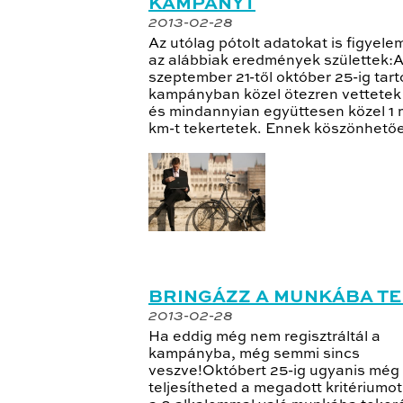
KAMPÁNYT
2013-02-28
Az utólag pótolt adatokat is figyel
az alábbiak eredmények születtek:
szeptember 21-től október 25-ig tar
kampányban közel ötezren vettetek 
és mindannyian együttesen közel 1 m
km-t tekertetek. Ennek köszönhetően
BRINGÁZZ A MUNKÁBA TE 
2013-02-28
Ha eddig még nem regisztráltál a
kampányba, még semmi sincs
veszve!Októbert 25-ig ugyanis még
teljesítheted a megadott kritériumot