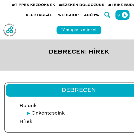
#TIPPEK KEZDŐKNEK
#EZEKEN DOLGOZUNK
#I BIKE BU
KLUBTAGSÁG
WEBSHOP
ADÓ 1%
Támogass minket
DEBRECEN: HÍREK
DEBRECEN
Rólunk
Önkénteseink
Hírek