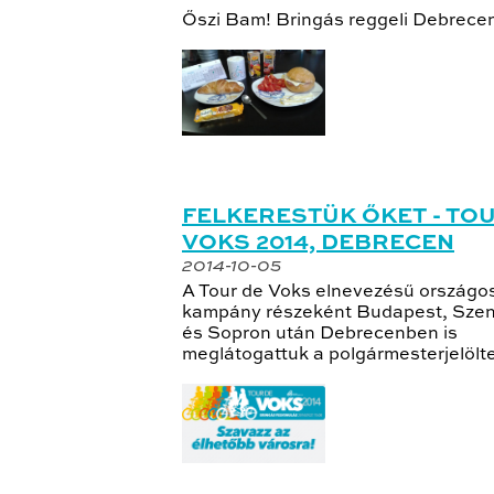
Őszi Bam! Bringás reggeli Debrecen
FELKERESTÜK ŐKET - TO
VOKS 2014, DEBRECEN
2014-10-05
A Tour de Voks elnevezésű országo
kampány részeként Budapest, Sze
és Sopron után Debrecenben is
meglátogattuk a polgármesterjelölt