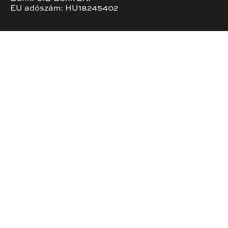
EU adószám: HU18245402