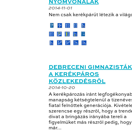
NYOMVONALAK
2014-11-01
Nem csak kerékpárút létezik a világ
DEBRECENI GIMNAZISTÁ
A KERÉKPÁROS
KÖZLEKEDÉSRŐL
2014-10-20
A kerékpározás iránt legfogékonyab
manapság kétségtelenül a tizenéve
fiatal felnőttek generációja. Kivétel
szerencse egy részről, hogy a trend
divat a bringázás irányába tereli a
figyelmüket más részről pedig, hogy
már...