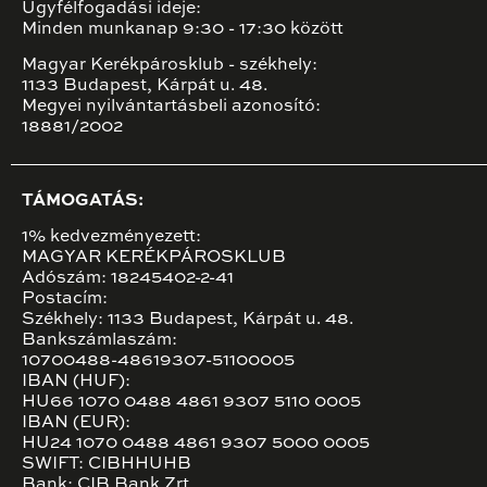
Ügyfélfogadási ideje:
Minden munkanap 9:30 - 17:30 között
Magyar Kerékpárosklub - székhely:
1133 Budapest, Kárpát u. 48.
Megyei nyilvántartásbeli azonosító:
18881/2002
TÁMOGATÁS:
1% kedvezményezett:
MAGYAR KERÉKPÁROSKLUB
Adószám: 18245402-2-41
Postacím:
Székhely: 1133 Budapest, Kárpát u. 48.
Bankszámlaszám:
10700488-48619307-51100005
IBAN (HUF):
HU66 1070 0488 4861 9307 5110 0005
IBAN (EUR):
HU24 1070 0488 4861 9307 5000 0005
SWIFT: CIBHHUHB
Bank: CIB Bank Zrt.