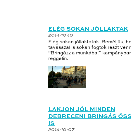
ELÉG SOKAN JÓLLAKTAK
2014-10-10
Elég sokan jóllaktatok. Reméljük, h
tavasszal is sokan fogtok részt venn
“Bringázz a munkába!” kampányba
reggelin.
LAKJON JÓL MINDEN
DEBRECENI BRINGÁS ŐS
IS
2014-10-07