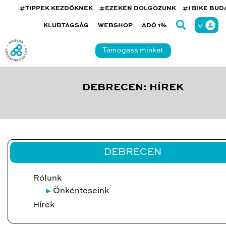
#TIPPEK KEZDŐKNEK
#EZEKEN DOLGOZUNK
#I BIKE BU
KLUBTAGSÁG
WEBSHOP
ADÓ 1%
Támogass minket
DEBRECEN: HÍREK
DEBRECEN
Rólunk
Önkénteseink
Hírek