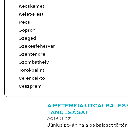
Kecskemét
Kelet-Pest
Pécs
Sopron
Szeged
Székesfehérvár
Szentendre
Szombathely
Törökbálint
Velencei-tó
Veszprém
A PÉTERFIA UTCAI BALES
TANULSÁGAI
2014-11-27
Június 20-án halálos baleset történ