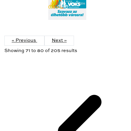
« Previous
Next »
Showing
71
to
80
of
205
results