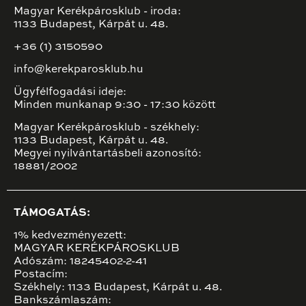
Magyar Kerékpárosklub - iroda:
1133 Budapest, Kárpát u. 48.
+36 (1) 3150590
info@kerekparosklub.hu
Ügyfélfogadási ideje:
Minden munkanap 9:30 - 17:30 között
Magyar Kerékpárosklub - székhely:
1133 Budapest, Kárpát u. 48.
Megyei nyilvántartásbeli azonosító:
18881/2002
TÁMOGATÁS:
1% kedvezményezett:
MAGYAR KERÉKPÁROSKLUB
Adószám: 18245402-2-41
Postacím:
Székhely: 1133 Budapest, Kárpát u. 48.
Bankszámlaszám: