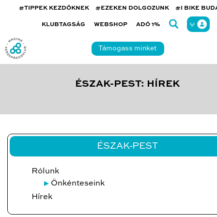
#TIPPEK KEZDŐKNEK
#EZEKEN DOLGOZUNK
#I BIKE BU
KLUBTAGSÁG
WEBSHOP
ADÓ 1%
Támogass minket
ÉSZAK-PEST: HÍREK
ÉSZAK-PEST
Rólunk
Önkénteseink
Hírek