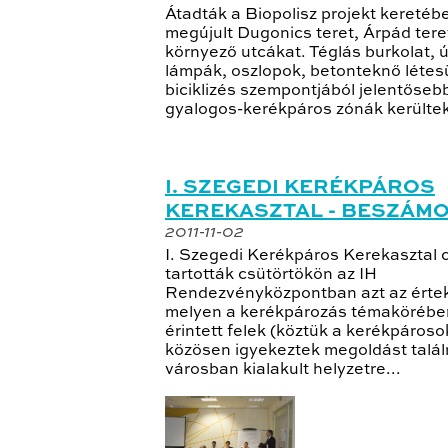
Átadták a Biopolisz projekt keretéb
megújult Dugonics teret, Árpád tere
környező utcákat. Téglás burkolat, ú
lámpák, oszlopok, betonteknő létesü
biciklizés szempontjából jelentőseb
gyalogos-kerékpáros zónák kerültek
I. SZEGEDI KERÉKPÁROS
KEREKASZTAL - BESZÁM
2011-11-02
I. Szegedi Kerékpáros Kerekasztal 
tartották csütörtökön az IH
Rendezvényközpontban azt az értek
melyen a kerékpározás témakörébe
érintett felek (köztük a kerékpároso
közösen igyekeztek megoldást talál
városban kialakult helyzetre...