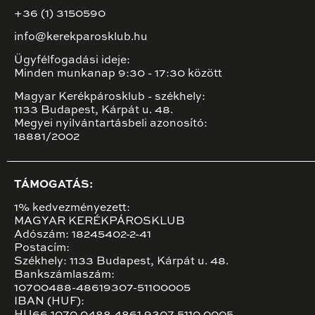
+36 (1) 3150590
info@kerekparosklub.hu
Ügyfélfogadási ideje:
Minden munkanap 9:30 - 17:30 között
Magyar Kerékpárosklub - székhely:
1133 Budapest, Kárpát u. 48.
Megyei nyilvántartásbeli azonosító:
18881/2002
TÁMOGATÁS:
1% kedvezményezett:
MAGYAR KERÉKPÁROSKLUB
Adószám: 18245402-2-41
Postacím:
Székhely: 1133 Budapest, Kárpát u. 48.
Bankszámlaszám:
10700488-48619307-51100005
IBAN (HUF):
HU66 1070 0488 4861 9307 5110 0005