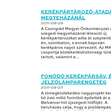
KERÉKPÁRTÁROZÓ-ÁTADÁ
MEGYEHÁZÁNÁL
2011-09-29
A Csongrád Megyei Önkormányzat 
szegedi megyeházánál létesülő új
kerékpártározókat adta át szeptemb
én, szombaton, s ennek kapcsán
kerékpáros napot szervezett. Az MK 
csoportja közlekedésbiztonsági túrá
tartott, valamint a...
FONÓDÓ KERÉKPÁRSÁV, 
JELZŐLÁMPARENGETEG
2011-09-27
A tömegközlekedési nagyprojekt ke
bő 240 millió forintból építették át a
Belvárosi-híd újszegedi hídfőjét. A
beruházás célja, hogy a jelzőlámpás