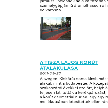
járműzsilipelésnek hála változatlan
személygépjármű áramolhasson a h
belvárosba...
A TISZA LAJOS KÖRÚT
ÁTALAKULÁSA
2011-09-27
A szegedi Kiskörút sorsa kicsit má
alakul, mint a budapestié. A középs
szakaszáról évekkel ezelőtt, helyhiá
teljesen kitiltották a kerékpározást,
a körút geometriai húrján, egy egyi
mellékutcában létesítettek ellenirán