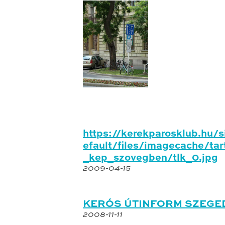
https://kerekparosklub.hu/s
efault/files/imagecache/ta
_kep_szovegben/tlk_0.jpg
2009-04-15
KERÓS ÚTINFORM SZEGE
2008-11-11