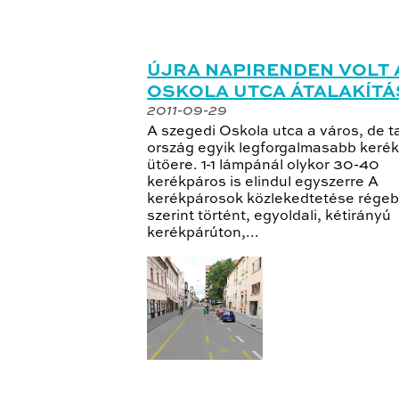
ÚJRA NAPIRENDEN VOLT 
OSKOLA UTCA ÁTALAKÍTÁ
2011-09-29
A szegedi Oskola utca a város, de t
ország egyik legforgalmasabb keré
ütőere. 1-1 lámpánál olykor 30-40
kerékpáros is elindul egyszerre A
kerékpárosok közlekedtetése régeb
szerint történt, egyoldali, kétirányú
kerékpárúton,...