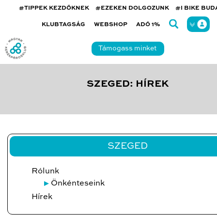
#TIPPEK KEZDŐKNEK
#EZEKEN DOLGOZUNK
#I BIKE BU
KLUBTAGSÁG
WEBSHOP
ADÓ 1%
Támogass minket
SZEGED: HÍREK
SZEGED
Rólunk
Önkénteseink
Hírek