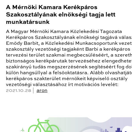
A Mérnöki Kamara Kerékpáros
Szakosztályának elnökségi tagja lett
munkatársunk
A Magyar Mérnöki Kamara Közlekedési Tagozata
Kerékpáros Szakosztályának elnökségi tagjává válas
Emődy Barbit, a Közlekedési Munkacsoportunk vezető
szakosztály vezetőségi tagjaként Barbi a kerékpáros
tervezési terület szakmai megbecsüléséért, a szeret
biztonságos kerékpárutak tervezéséhez elengedhete
szakirányú tudás megszerzésének segítéséért fog do
külön hangsúllyal a felsőoktatásra. Alább olvashatját
kerékpáros szakterület mérnökeit képviselő osztály
vezetőségi választásához írt motivációs levelét:
2021.10.28 |
aron