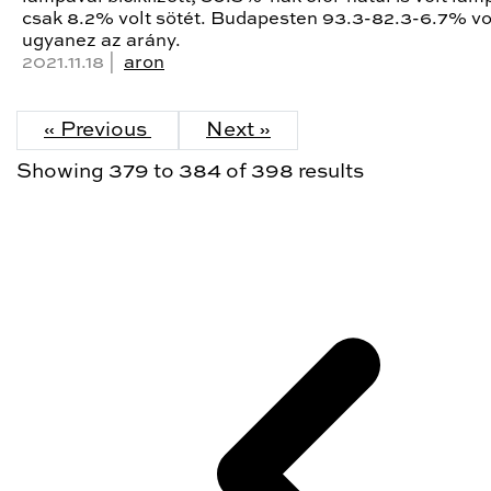
csak 8.2% volt sötét. Budapesten 93.3-82.3-6.7% vo
ugyanez az arány.
2021.11.18 |
aron
« Previous
Next »
Showing
379
to
384
of
398
results