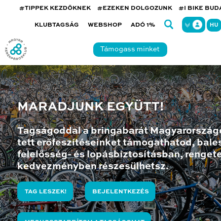
#TIPPEK KEZDŐKNEK
#EZEKEN DOLGOZUNK
#I BIKE BU
KLUBTAGSÁG
WEBSHOP
ADÓ 1%
HU
Támogass minket
MARADJUNK EGYÜTT!
Tagságoddal a bringabarát Magyarország
tett erőfeszítéseinket támogathatod, bales
felelősség- és lopásbiztosításban, renget
kedvezményben részesülhetsz.
TAG LESZEK!
BEJELENTKEZÉS