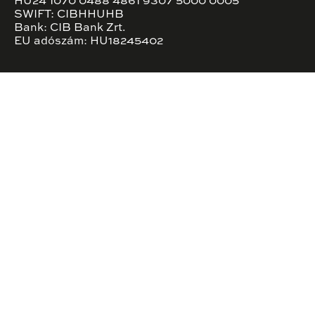
HU24 1070 0488 4861 9307 5000 0005
SWIFT: CIBHHUHB
Bank: CIB Bank Zrt.
EU adószám: HU18245402