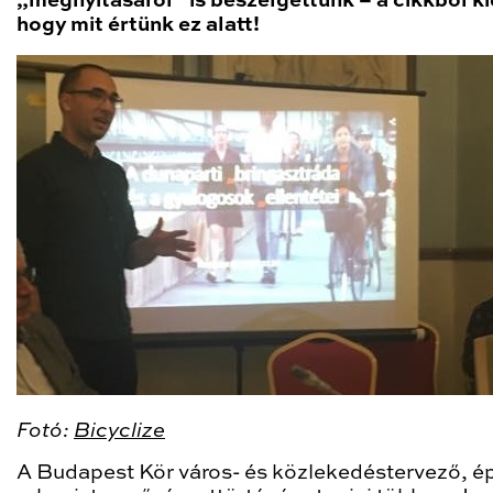
„megnyitásáról” is beszélgettünk – a cikkből ki
hogy mit értünk ez alatt!
Fotó:
Bicyclize
A Budapest Kör város- és közlekedéstervező, ép