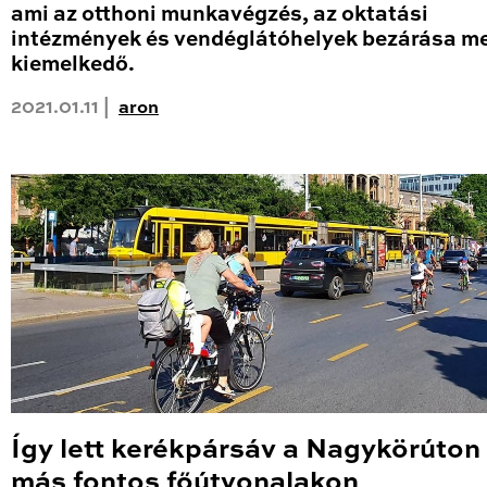
ami az otthoni munkavégzés, az oktatási
intézmények és vendéglátóhelyek bezárása me
kiemelkedő.
2021.01.11 |
aron
Így lett kerékpársáv a Nagykörúton
más fontos főútvonalakon