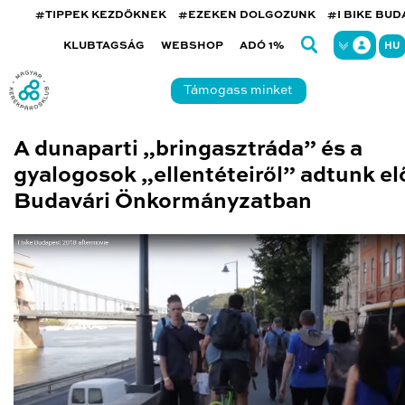
#TIPPEK KEZDŐKNEK
#EZEKEN DOLGOZUNK
#I BIKE BU
KLUBTAGSÁG
WEBSHOP
ADÓ 1%
HU
Támogass minket
A dunaparti „bringasztráda” és a
gyalogosok „ellentéteiről” adtunk el
Budavári Önkormányzatban