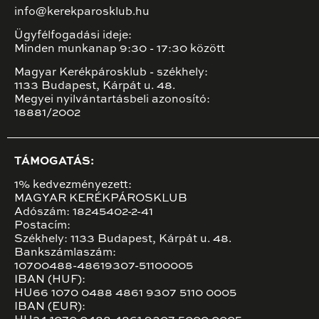
info@kerekparosklub.hu
Ügyfélfogadási ideje:
Minden munkanap 9:30 - 17:30 között
Magyar Kerékpárosklub - székhely:
1133 Budapest, Kárpát u. 48.
Megyei nyilvántartásbeli azonosító:
18881/2002
TÁMOGATÁS:
1% kedvezményezett:
MAGYAR KERÉKPÁROSKLUB
Adószám: 18245402-2-41
Postacím:
Székhely: 1133 Budapest, Kárpát u. 48.
Bankszámlaszám:
10700488-48619307-51100005
IBAN (HUF):
HU66 1070 0488 4861 9307 5110 0005
IBAN (EUR):