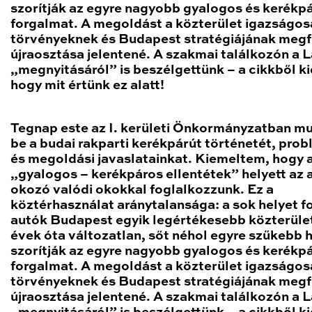
szorítják az egyre nagyobb gyalogos és kerékp
forgalmat. A megoldást a közterület igazságos
törvényeknek és Budapest stratégiájának megf
újraosztása jelentené. A szakmai találkozón a 
„megnyitásáról” is beszélgettünk – a cikkből ki
hogy mit értünk ez alatt!
Tegnap este az I. kerületi Önkormányzatban m
be a budai rakparti kerékpárút történetét, prob
és megoldási javaslatainkat. Kiemeltem, hogy 
„gyalogos – kerékpáros ellentétek” helyett az 
okozó valódi okokkal foglalkozzunk. Ez a
köztérhasználat aránytalansága: a sok helyet f
autók Budapest egyik legértékesebb közterüle
évek óta változatlan, sőt néhol egyre szűkebb h
szorítják az egyre nagyobb gyalogos és kerékp
forgalmat. A megoldást a közterület igazságos
törvényeknek és Budapest stratégiájának megf
újraosztása jelentené. A szakmai találkozón a 