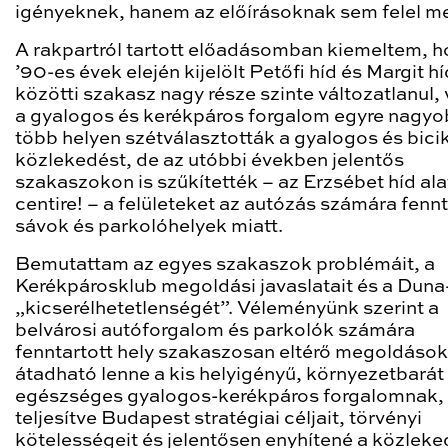
igényeknek, hanem az előírásoknak sem felel me
A rakpartról tartott előadásomban kiemeltem, h
’90-es évek elején kijelölt Petőfi híd és Margit hí
közötti szakasz nagy része szinte változatlanul, 
a gyalogos és kerékpáros forgalom egyre nagyo
több helyen szétválasztották a gyalogos és bicik
közlekedést, de az utóbbi években jelentős
szakaszokon is szűkítették – az Erzsébet híd ala
centire! – a felületeket az autózás számára fennt
sávok és parkolóhelyek miatt.
Bemutattam az egyes szakaszok problémáit, a
Kerékpárosklub megoldási javaslatait és a Duna
„kicserélhetetlenségét”. Véleményünk szerint a
belvárosi autóforgalom és parkolók számára
fenntartott hely szakaszosan eltérő megoldások
átadható lenne a kis helyigényű, környezetbarát
egészséges gyalogos-kerékpáros forgalomnak, 
teljesítve Budapest stratégiai céljait, törvényi
kötelességeit és jelentősen enyhítené a közlek