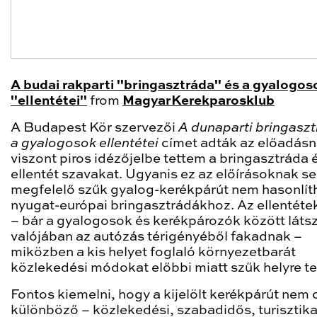
A budai rakparti "bringasztráda" és a gyalogos
"ellentétei"
from
MagyarKerekparosklub
A Budapest Kör szervezői
A dunaparti bringaszt
a gyalogosok ellentétei
címet adták az előadásn
viszont piros idézőjelbe tettem a bringasztráda 
ellentét szavakat. Ugyanis ez az előírásoknak s
megfelelő szűk gyalog-kerékpárút nem hasonlít
nyugat-európai bringasztrádákhoz. Az ellentéte
– bár a gyalogosok és kerékpározók között látsz
valójában az autózás térigényéből fakadnak –
miközben a kis helyet foglaló környezetbarát
közlekedési módokat előbbi miatt szűk helyre ter
Fontos kiemelni, hogy a kijelölt kerékpárút nem 
különböző – közlekedési, szabadidős, turisztika