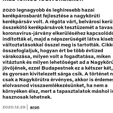
2020 legnagyobb és leghíresebb hazai
kerékpárosbarát fejlesztése a nagykörúti
kerékpársáv volt. A régóta várt, belvárosi kerü
összekötő kerékpársávok tesztüzemét a tavas
koronavírus-járvány elkerüléséhez kapcsolód
indították el, majd a népszerűségét látva kise
változtatásokkal ősszel meg is tartották. Cik
összefoglaljuk, hogyan ért be több évtized
várakozása, milyen volt a fogadtatása, miken
vitáztunk és milyen lehetőséget ad a Nagykör
jövőjének, ezzel Budapestnek ez a kétszer két
és gyorsan kivitelezett sárga csík. A történet
csak a Nagykörútra érvényes, akkor is érdeme
elolvasnod visszaemlékezésünket, ha nem a
környéken élsz, mert a tapasztalatok máshol i
hasznosak lehetnek.
2020.12.29 |
aron