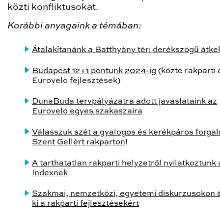
közti konfliktusokat.
Korábbi anyagaink a témában:
Átalakítanánk a Batthyány téri derékszögű átke
Budapest 12+1 pontunk 2024-ig
(közte rakparti 
Eurovelo fejlesztések)
DunaBuda tervpályázatra adott javaslataink az
Eurovelo egyes szakaszaira
Válasszuk szét a gyalogos és kerékpáros forga
Szent Gellért rakparton
!
A tarthatatlan rakparti helyzetről nyilatkoztunk 
Indexnek
Szakmai, nemzetközi, egyetemi diskurzusokon á
ki a rakparti fejlesztésekért