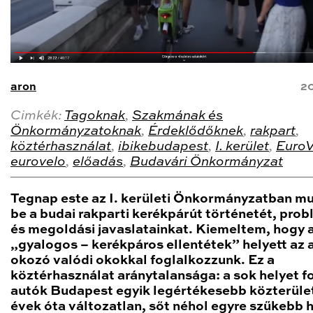
aron
20
Cimkék:
Tagoknak
,
Szakmának és
Önkormányzatoknak
,
Érdeklődőknek
,
rakpart
,
köztérhasználat
,
ibikebudapest
,
I. kerület
,
EuroV
eurovelo
,
előadás
,
Budavári Önkormányzat
Tegnap este az I. kerületi Önkormányzatban m
be a budai rakparti kerékpárút történetét, prob
és megoldási javaslatainkat. Kiemeltem, hogy 
„gyalogos – kerékpáros ellentétek” helyett az 
okozó valódi okokkal foglalkozzunk. Ez a
köztérhasználat aránytalansága: a sok helyet f
autók Budapest egyik legértékesebb közterüle
évek óta változatlan, sőt néhol egyre szűkebb h