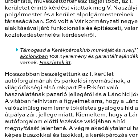
urbanista, művészettörténész tagjai több, az I.
kerületet érintő kérdést vitattak meg V. Naszály
polgármester és a kerület alpolgármestereinek
társaságában. Szó volt a Vár kormányzati negy
alakításával járó funkcionális és építészeti, vala
közlekedésterhelési kérdésekről.
Támogasd a Kerékpárosklub munkáját és nyerj!
akciónkban
103 nyeremény és garantált ajándé
várnak.
Részletek itt
.
Hosszabban beszélgettünk az I. kerület
autóforgalmának és parkolási nyomásának, a
világörökségi alsó rakpart P+R-ként való
használatának pazarló jellegéről és a Lánchíd jöv
A vitában felhívtam a figyelmet arra, hogy a Lán
valószínűleg nem lenne tökéletes gyalogos híd 
útpálya zárt jellege miatt. Kiemeltem, hogy a Lá
autóforgalom előtti
lezárása
valójában a híd
megnyitását
jelentené. A végre akadálytalanul h
képes buszokkal és taxikkal, a kerékpározás v