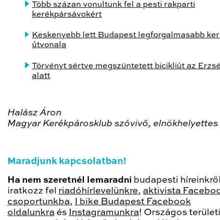
Több százan vonultunk fel a pesti rakparti
kerékpársávokért
Keskenyebb lett Budapest legforgalmasabb ke
útvonala
Törvényt sértve megszüntetett bicikliút az Erzs
alatt
Halász Áron
Magyar Kerékpárosklub szóvivő, elnökhelyettes
Maradjunk kapcsolatban!
Ha nem szeretnél lemaradni
budapesti híreinkről
iratkozz fel
riadóhírlevelünkre
,
aktivista Facebo
csoportunkba
,
I bike Budapest Facebook
oldalunkra
és
Instagramunkra
! Országos terület