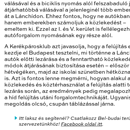
válásával és a biciklis nyomás alól felszabaduló 
átjárhatóbbá válásával a jelenleginél több ember
át a Lánchídon. Ehhez fontos, hogy ne autókban
hanem emberekben számoljuk a közlekedést –
emeltem ki. Ezzel az I. és V. kerület is fellélegez
autóforgalom nyomásának egy része alól.
A Kerékpárosklub azt javasolja, hogy a felújítás 
kezdje el Budapest tesztelni, mi történne a Lánc
autók előtti lezárása és a fenntartható közleked
módok átjárásának biztosítása esetén – először
hétvégéken, majd az iskolai szünetben hétköz
is. Azt is fontos lenne megmérni, hogyan alakul 
közlekedés és köztérhasználat a felújítás alatti t
lezárás során, az eredmények pedig megalapoz
a híd felújítás utáni forgalomtechnikáját. Ugyani
megoldás olcsó, csupán táblázással járna.
Itt laksz és segítenél? Csatlakozz Bel-budai terü
szervezetünkhöz!
Facebook oldal itt
.