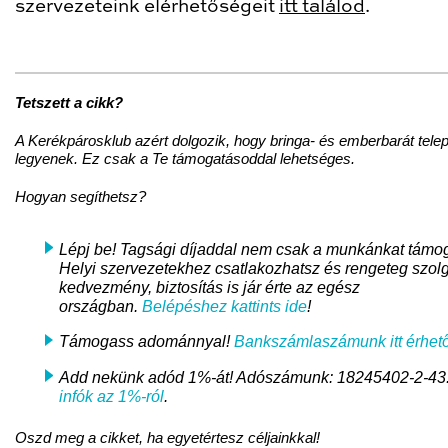
szervezeteink elérhetőségeit
itt találod
.
Tetszett a cikk?
A Kerékpárosklub azért dolgozik, hogy bringa- és emberbarát tele
legyenek. Ez csak a Te támogatásoddal lehetséges.
Hogyan segíthetsz?
Lépj be! Tagsági díjaddal nem csak a munkánkat támo
Helyi szervezetekhez csatlakozhatsz és rengeteg szolg
kedvezmény, biztosítás is jár érte az egész
országban.
Belépéshez kattints ide
!
Támogass adománnyal!
Bankszámlaszámunk itt érhető
Add nekünk adód 1%-át! Adószámunk: 18245402-2-43
infók az 1%-ról
.
Oszd meg a cikket, ha egyetértesz céljainkkal!