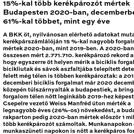
15%-kal több kerékpározót mértek
Budapesten 2020-ban, decemberb
61%-kal többet, mint egy éve
A BKK öt, nyilvánosan elérhető adatokat mut
kerékpárszámlálóján 15 %-kal nagyobb forga
mértek 2020-ban, mint 2019-ben. A 2020-ban
összesen mért 2.771.710. kerékpározó rekord a
hogy egyszerre öt helyen mérik a biciklis forga
bicikliutak és sávok aszfaltjába telepített det
felett még télen is többen kerékpároztak: a 20
decemberi biciklis forgalmat már 2020 decem
közepén túlszárnyalták a budapestiek, a brin
forgalom télen nőtt leginkább 2019-hez képest
Csepelre vezető Weiss Manfréd úton mérték a
legnagyobb éves (26%-os) növekedést, a bud
rakparton pedig 2020-ban mértek először 1 mil
több kerékpározót számoltak. Munkanapokon 
munkaszüneti napokon is nőtt a kerékpáros fo