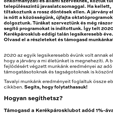
önkormányzati és állami szerveknek, köztük tu
településszintű javaslatcsomaggal. Ha kellett,
tiltakoztunk a rossz döntések ellen. A járvány e
is nőtt a közösségünk, újfajta oktatóprogramok
dolgoztunk. Túrákat szerveztünk és még rászo
segítő programokat is indítottunk. Így telt 2020
Kerékpárosklub eddigi talán legsikeresebb éve
Olvasd el a részleteket és támogasd munkánka
2020 az egyik legsikeresebb évünk volt annak el
hogy a járvány a mi életünket is megnehezíti. A 
fejlődésért végzett munkánk eredményei az adó
támogatásotoknak és tagságotoknak is köszön
Tavalyi munkánk eredményeit foglaltuk össze e
cikkben.
Segíts, hogy folytathassuk!
Hogyan segíthetsz?
Támogasd a Kerékpárosklubot adód 1%-áva