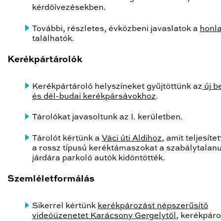
kérdőívezésekben.
További, részletes, évközbeni javaslatok a
honl
találhatók.
Kerékpártárolók
Kerékpártároló helyszíneket gyűjtöttünk az
új b
és dél-budai kerékpársávokhoz
.
Tárolókat javasoltunk az I. kerületben.
Tárolót kértünk a
Váci úti Aldihoz
, amit teljesíte
a rossz típusú keréktámaszokat a szabálytalanu
járdára parkoló autók kidöntötték.
Szemléletformálás
Sikerrel kértünk
kerékpározást népszerűsítő
videóüzenetet Karácsony Gergelytől
, kerékpáro