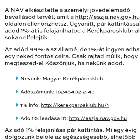
A NAV elkészítette a személyi jövedelemadó
bevallásod tervét, amit a
http://eszja.nav.gov.hu
oldalon ellenőrizhetsz. Ugyanitt, pár kattintássa
adód 1%-át is felajánlhatod a Kerékpárosklubnak
sokan elfelejtik.
Az adód 99%-a az államé, de 1%-át ingyen adh
egy neked fontos célra. Csak rajtad múlik, hogy
megteszed-e! Köszönjük, ha nekünk adod.
Nevünk: Magyar Kerékpárosklub
Adószámunk: 18245402-2-43
1% info:
http://kerekparosklub.hu/1
Adó 1% leadása itt:
http://eszja.nav.gov.hu
Az adó 1% felajánlása pár kattintás. Mi egy évig
dolgozunk belőle az egészségesebb, élhetőbb