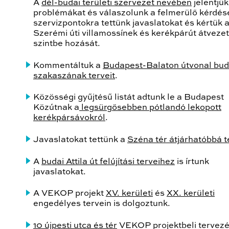
A
dél-budai területi szervezet nevében
jelentjük
problémákat és válaszolunk a felmerülő kérdése
szervizpontokra tettünk javaslatokat és kértük 
Szerémi úti villamossínek és kerékpárút átveze
szintbe hozását.
Kommentáltuk a
Budapest-Balaton útvonal bud
szakaszának terveit
.
Közösségi gyűjtésű listát adtunk le a Budapest
Közútnak a
legsürgősebben pótlandó lekopott
kerékpársávokról
.
Javaslatokat tettünk a
Széna tér átjárhatóbbá t
A
budai Attila út felújítási terveihez
is írtunk
javaslatokat.
A VEKOP projekt
XV. kerületi
és
XX. kerületi
engedélyes tervein is dolgoztunk.
10 újpesti utca és tér
VEKOP projektbeli tervez