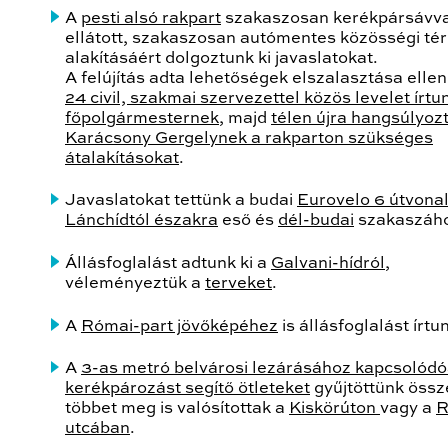
A
pesti alsó rakpart
szakaszosan kerékpársávva
ellátott, szakaszosan autómentes közösségi tér
alakításáért dolgoztunk ki javaslatokat.
A felújítás adta lehetőségek elszalasztása ellen
24 civil, szakmai szervezettel közös levelet írtu
főpolgármesternek
, majd
télen újra hangsúlyoz
Karácsony Gergelynek a rakparton szükséges
átalakításokat
.
Javaslatokat tettünk a budai
Eurovelo 6 útvona
Lánchídtól északra
eső és
dél-budai
szakaszáh
Állásfoglalást adtunk ki a
Galvani-hídról
,
véleményeztük a
terveket
.
A
Római-part jövőképéhez
is állásfoglalást írtu
A
3-as metró belvárosi lezárásához kapcsolód
kerékpározást segítő ötleteket
gyűjtöttünk össz
többet meg is valósítottak a
Kiskörúton
vagy a
R
utcában
.