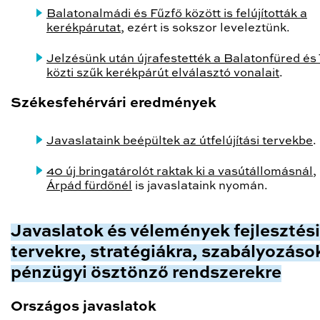
Balatonalmádi és Fűzfő között is felújították a
kerékpárutat
, ezért is sokszor leveleztünk.
Jelzésünk után újrafestették a Balatonfüred és
közti szűk kerékpárút elválasztó vonalait
.
Székesfehérvári eredmények
Javaslataink beépültek az útfelújítási tervekbe
.
40 új bringatárolót raktak ki a vasútállomásnál
,
Árpád fürdőnél
is javaslataink nyomán.
Javaslatok és vélemények fejlesztési
tervekre, stratégiákra, szabályozáso
pénzügyi ösztönző rendszerekre
Országos javaslatok