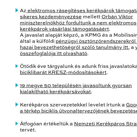
Az
elektromos rásegítéses kerékpárok támoga
sikeres kezdeményezése
mellett
Orbán Viktor
miniszterelnökhöz fordultunk a nem elektromos
kerékpárok vásárlási támogatásáért
.
A javaslat alapját képző, a KPMG és a Mobiliss
által a külföldi
pénzügyi ösztönzőrendszerekről 
hazai bevezethetőségről szóló tanulmány itt
, a
összefoglalója itt olvasható
.
Ötödik éve tárgyalunk és adunk friss javaslatoka
biciklibarát KRESZ-módosításokért
.
19 megye 50 településén javasoltunk gyorsan
kialakítható kerékpársávokat
.
Kerékpáros szervezetekkel levelet írtunk a
Goo
a térkép biciklis útvonaltervezőjének bevezetés
Átfogóan értékeltük a
Nemzeti Kerékpáros Stra
tervét.