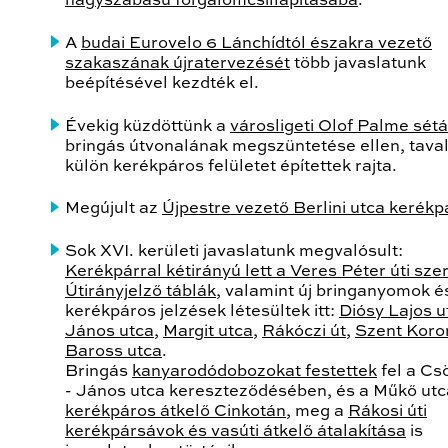
nagyszabású forgalomcsillapításába
.
A
budai Eurovelo 6 Lánchídtól északra vezető
szakaszának újratervezését
több javaslatunk
beépítésével kezdték el.
Évekig küzdöttünk a
városligeti Olof Palme sét
bringás útvonalának megszüntetése ellen, taval
külön kerékpáros felületet építettek rajta.
Megújult az
Újpestre vezető Berlini utca kerékp
Sok XVI. kerületi javaslatunk megvalósult:
Kerékpárral kétirányú lett a Veres Péter úti szer
Útirányjelző táblák
, valamint új bringanyomok 
kerékpáros jelzések létesültek itt:
Diósy Lajos u
János utca
,
Margit utca
,
Rákóczi út
,
Szent Koro
Baross utca
.
Bringás
kanyarodódobozokat festettek
fel a Cs
- János utca kereszteződésében, és a Műkő utc
kerékpáros átkelő Cinkotán
, meg a
Rákosi úti
kerékpársávok és vasúti átkelő
átalakítása
is