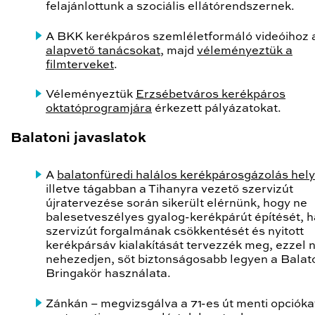
felajánlottunk a szociális ellátórendszernek.
A BKK kerékpáros szemléletformáló videóihoz 
alapvető tanácsokat
, majd
véleményeztük a
filmterveket
.
Véleményeztük
Erzsébetváros kerékpáros
oktatóprogramjára
érkezett pályázatokat.
Balatoni javaslatok
A
balatonfüredi halálos kerékpárosgázolás hel
illetve tágabban a Tihanyra vezető szervizút
újratervezése során sikerült elérnünk, hogy ne
balesetveszélyes gyalog-kerékpárút építését, 
szervizút forgalmának csökkentését és nyitott
kerékpársáv kialakítását tervezzék meg, ezzel 
nehezedjen, sőt biztonságosabb legyen a Balat
Bringakör használata.
Zánkán – megvizsgálva a 71-es út menti opciókat 