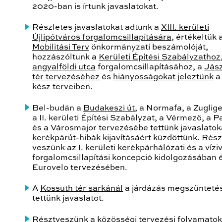
2020-ban is írtunk javaslatokat.
Részletes javaslatokat adtunk a
XIII. kerületi
Újlipótváros forgalomcsillapítására
, értékeltük 
Mobilitási Terv
önkormányzati beszámolóját,
hozzászóltunk a
Kerületi Építési Szabályzathoz
angyalföldi utca
forgalomcsillapításához, a
Jász
tér tervezéséhez
és
hiányosságokat jeleztünk
a 
kész terveiben.
Bel-budán a
Budakeszi út
, a Normafa, a Zuglige
a II. kerületi Építési Szabályzat, a Vérmező, a P
és a Városmajor tervezésébe tettünk javaslatok
kerékpárút-hibák kijavításáért küzdöttünk. Rész
veszünk az I. kerületi kerékpárhálózati és a vízi
forgalomcsillapítási koncepció kidolgozásában 
Eurovelo tervezésében.
A
Kossuth tér sarkánál
a járdázás megszünteté
tettünk javaslatot.
Résztveszünk a közösségi tervezési folyamato