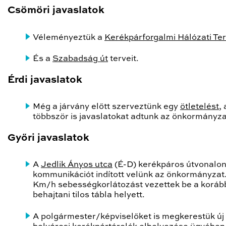
Csömöri javaslatok
Véleményeztük a
Kerékpárforgalmi Hálózati Te
És a
Szabadság út
terveit.
Érdi javaslatok
Még a járvány előtt szerveztünk egy
ötletelést
,
többször is javaslatokat adtunk az önkormányz
Győri javaslatok
A
Jedlik Ányos utca
(É-D) kerékpáros útvonalo
kommunikációt indított velünk az önkormányzat.
Km/h sebességkorlátozást vezettek be a koráb
behajtani tilos tábla helyett.
A polgármester/képviselőket is megkerestük új