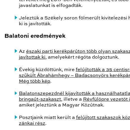
javaslatunkat is elfogadták.
Jeleztük a Székely soron fölmerült kivitelezési 
ki is javították.
Balatoni eredmények
Az
északi parti kerékpárúton több olyan szakas
javítottak ki
, amelyekért régóta dolgoztunk.
Évekig küzdöttünk, mire
felújították a 35 centis
szűkült Ábrahámhegy – Badacsonyörs kerékpár
Még több kép
.
Balatonszepezdnél kijavították a használhatatl
bringaút-szakaszt
, illetve a
Révfülöpre vezetőt 
amiket jeleztünk a Magyar Közútnak.
Posztjaink miatt került a
felújított szakaszok kö
zánkai rész
.