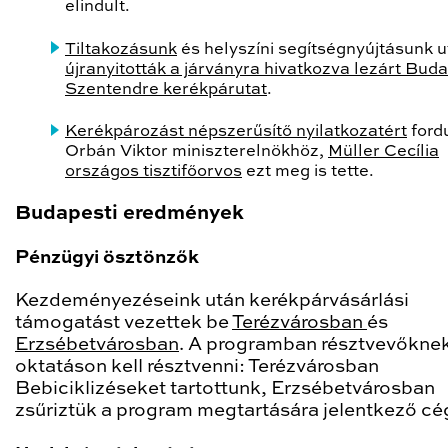
elindult.
Tiltakozásunk
és helyszíni segítségnyújtásunk 
újranyitották a járványra hivatkozva lezárt Bud
Szentendre kerékpárutat
.
Kerékpározást népszerűsítő nyilatkozatért
ford
Orbán Viktor miniszterelnökhöz,
Müller Cecília
országos tisztifőorvos
ezt meg is tette.
Budapesti eredmények
Pénzügyi ösztönzők
Kezdeményezéseink után kerékpárvásárlási
támogatást vezettek be
Terézvárosban
és
Erzsébetvárosban
. A programban résztvevőkne
oktatáson kell résztvenni: Terézvárosban
Bebiciklizéseket tartottunk, Erzsébetvárosban
zsűriztük a program megtartására jelentkező cé