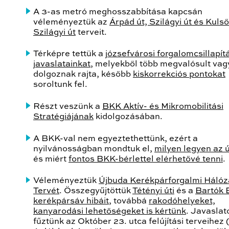
A 3-as metró meghosszabbítása kapcsán
véleményeztük az
Árpád út, Szilágyi út és Kulső
Szilágyi út
terveit.
Térképre tettük a
józsefvárosi forgalomcsillapít
javaslatainkat
, melyekből több megvalósult vag
dolgoznak rajta, később
kiskorrekciós pontokat
soroltunk fel.
Részt veszünk a
BKK Aktív- és Mikromobilitási
Stratégiájának
kidolgozásában.
A BKK-val nem egyeztethettünk, ezért a
nyilvánosságban mondtuk el,
milyen legyen az ú
és miért
fontos BKK-bérlettel elérhetővé tenni
.
Véleményeztük
Újbuda Kerékpárforgalmi Hálóz
Tervét
. Összegyűjtöttük
Tétényi úti
és a
Bartók B
kerékpársáv hibáit
, továbbá
rakodóhelyeket,
kanyarodási lehetőségeket is kértünk
. Javaslat
fűztünk az Október 23. utca felújítási terveihez (