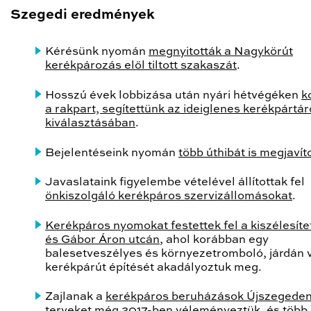
Szegedi eredmények
Kérésünk nyomán
megnyitották a Nagykörút
kerékpározás elől tiltott szakaszát
.
Hosszú évek lobbizása után nyári hétvégéken
k
a rakpart, segítettünk az ideiglenes kerékpártár
kiválasztásában
.
Bejelentéseink nyomán
több úthibát is megjavít
Javaslataink figyelembe vételével állítottak fel
önkiszolgáló kerékpáros szervizállomásokat
.
Kerékpáros nyomokat festettek fel a kiszélesíte
és Gábor Áron utcán
, ahol korábban egy
balesetveszélyes és környezetromboló, járdán 
kerékpárút építését akadályoztuk meg.
Zajlanak a
kerékpáros beruházások Újszegede
terveket még 2017-ben véleményeztük, és több