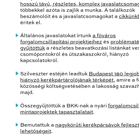
hosszú távú, részletes, komplex javaslatcsomag
többekkel azóta is zajlik a munka. A találkozók
beszámolóit és a javaslatcsomagokat a
cikkünk
éritek el.
Általános javaslatokat írtunk
a főváros
forgalomcsillapítási projektjeihez
és
problémat
gyűjtöttük
a részletes beavatkozási listánkat ve
csomópontokról és útszakaszokról, hiányzó
kapcsolatokról.
Szilveszter estéjén leadtuk
Budapest 180 legjo
hiányzó kerékpártárolójának térképét
, amire a 
közösségi költségvetésében a lakosság szavaz
majd.
Összegyűjtöttük a BKK-nak a nyári
forgalomcsil
mintaprojektek tapasztalatait
.
Bemutattuk a
nagykörúti kerékpársávok fejleszt
lehetőségeit
.