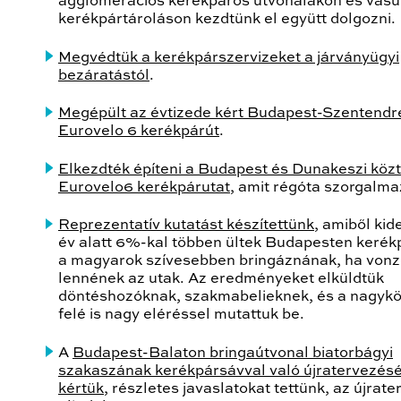
agglomerációs kerékpáros útvonalakon és vasú
kerékpártároláson kezdtünk el együtt dolgozni.
Megvédtük a kerékpárszervizeket a járványügyi
bezáratástól
.
Megépült az évtizede kért Budapest-Szentendre
Eurovelo 6 kerékpárút
.
Elkezdték építeni a Budapest és Dunakeszi közt
Eurovelo6 kerékpárutat
, amit régóta szorgalma
Reprezentatív kutatást készítettünk
, amiből kide
év alatt 6%-kal többen ültek Budapesten kerék
a magyarok szívesebben bringáznának, ha von
lennének az utak. Az eredményeket elküldtük
döntéshozóknak, szakmabelieknek, és a nagyk
felé is nagy eléréssel mutattuk be.
A
Budapest-Balaton bringaútvonal biatorbágyi
szakaszának kerékpársávval való újratervezésé
kértük
, részletes javaslatokat tettünk, az újrat