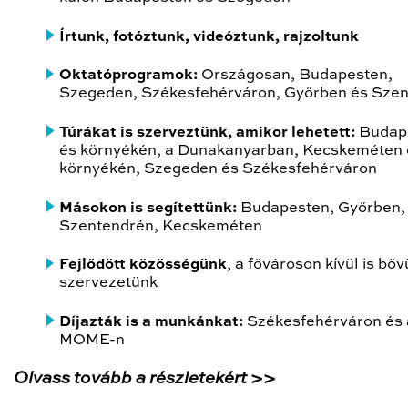
Írtunk, fotóztunk, videóztunk, rajzoltunk
Oktatóprogramok:
Országosan, Budapesten,
Szegeden, Székesfehérváron, Győrben és Sze
Túrákat is szerveztünk, amikor lehetett:
Budap
és környékén, a Dunakanyarban, Kecskeméten 
környékén, Szegeden és Székesfehérváron
Másokon is segítettünk:
Budapesten, Győrben,
Szentendrén, Kecskeméten
Fejlődött közösségünk
, a fővároson kívül is bőv
szervezetünk
Díjazták is a munkánkat:
Székesfehérváron és 
MOME-n
Olvass tovább a részletekért >>