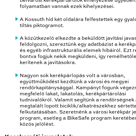
belvárosi kerékpártárolók elhelyezése ügyében
folyamatban vannak ezek kihelyezései.
A Kossuth híd két oldalára felfestettek egy gya
tiltás piktogramot.
A közútkezelő elkezdte a beküldött javítási java
feldolgozni, szereztünk egy adatbázist a kerék
és egyéb infrastrukturális elemek hibáiról. Ezt 
bontva fogjuk nekik megküldeni, így remélhetőle
kerítenek a javításokra.
Nagyon sok kerékpárlopás volt a városban,
együttműködést kezdtünk a városi és megyei
rendőrkapitánysággal. Kampányt fogunk végezn
megfelelő lakat, lakatolás, kerékpártárolási
tudnivalókról. Valamit segítünk a rendőrségnek 
megtalált lopott biciklik/alkatrészekhez sértett
felkutatásában. Szeretnénk a városi kerékpár je
program, esetleg a BikeSafe program keretébe
közös jelölést.