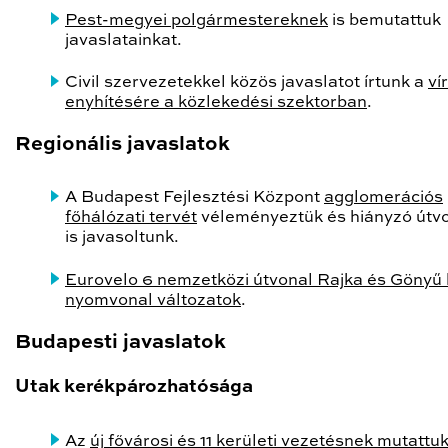
Pest-megyei polgármestereknek
is bemutattuk
javaslatainkat.
Civil szervezetekkel közös javaslatot írtunk a
ví
enyhítésére a közlekedési szektorban
.
Regionális javaslatok
A Budapest Fejlesztési Központ
agglomerációs
főhálózati tervét
véleményeztük és hiányzó útv
is javasoltunk.
Eurovelo 6 nemzetközi útvonal Rajka és Gönyű 
nyomvonal változatok
.
Budapesti javaslatok
Utak kerékpározhatósága
Az
új fővárosi és 11 kerületi vezetésnek mutattu