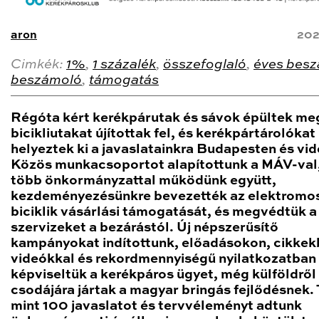
aron
202
Cimkék:
1%
,
1 százalék
,
összefoglaló
,
éves bes
beszámoló
,
támogatás
Régóta kért kerékpárutak és sávok épültek me
bicikliutakat újítottak fel, és kerékpártárolókat
helyeztek ki a javaslatainkra Budapesten és vi
Közös munkacsoportot alapítottunk a MÁV-val,
több önkormányzattal működünk együtt,
kezdeményezésünkre bevezették az elektromo
biciklik vásárlási támogatását, és megvédtük a
szervizeket a bezárástól. Új népszerűsítő
kampányokat indítottunk, előadásokon, cikkek
videókkal és rekordmennyiségű nyilatkozatban
képviseltük a kerékpáros ügyet, még külföldről 
csodájára jártak a magyar bringás fejlődésnek.
mint 100 javaslatot és tervvéleményt adtunk