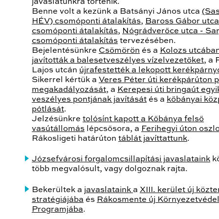
javaslatunkra történik.
Benne volt a kezünk a Batsányi János utca
(Sa
HÉV) csomóponti átalakítás
,
Baross Gábor utca
csomóponti átalakítás
,
Nógrádverőce utca - Sar
csomóponti átalakítás
tervezésében.
Bejelentésünkre
Csömörön
és a
Kolozs utcába
javították a balesetveszélyes vízelvezetőket
, a
Lajos utcán
újrafestették a lekopott kerékpárn
Sikerrel kértük a
Veres Péter úti kerékpárúton 
megakadályozását
, a
Kerepesi úti bringaút egyi
veszélyes pontjának javítását
és a
kőbányai kö
pótlását
.
Jelzésünkre
tolósínt kapott a Kőbánya felső
vasútállomás
lépcsősora, a
Ferihegyi úton oszl
Rákosligeti határúton
táblát javíttattunk
.
Józsefvárosi forgalomcsillapítási javaslataink
k
több megvalósult, vagy dolgoznak rajta.
Bekerültek a
javaslataink
a
XIII. kerület új közte
stratégiájába
és
Rákosmente új Környezetvéde
Programjába
.