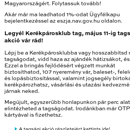
Magyarországért. Folytassuk tovább!
Akár már ma leadhatod 1%-odat Ügyfélkapu
bejelentkezéssel az eszja.nav.gov.hu oldalon.
Legyél Kerékpárosklub tag, május 11-ig tag
akció vár rád!
Lépj be a Kerékpárosklubba vagy hosszabbítsd
tagságodat, vidd haza az ajándék hátizsákot, és 
Ezzel a bringás fejlődésért végzett munkát
biztosíthatod, 107 nyeremény vár, baleset-, fele
és lopásbiztosítással, valamint jogsegély birto
kerékpározhatsz, vásárlási és utazási kedvezmé
járnak neked.
Megújult, egyszerűbb honlapunkon pár perc alat
elintézheted a tagságodat. Irodánkban már OT
kártyával is fizethetsz.
A tagsági akció részleteiért kattints ide
!