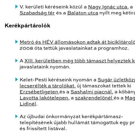
V. kerületi kéréseink közül a
Nagy Ignác utca
, a
Szabadság tér
és a
Balaton utca
nyílt meg kéti
Kerékpártárolók
Metró és HÉV állomásokon adtak át biciklitárol
2008 óta tettük javaslatainkat a programhoz.
A
XIII. kerületben még több támaszt helyeztek k
javaslataink nyomán.
Kelet-Pesti kéréseink nyomán a
Sugár üzletköz
lecserélték a tárolókat
, új támaszokat tettek ki
Erzsébetligeten
és a
Sashalmi piacnál
, a kőbán
Lavotta lakótelepen
, a
szakrendelőnél
és a
Magl
Lidlnél
.
Az újbudai önkormányzat kerékpártámasz-
telepítésének újabb hullámát támogattuk egy pri
és frissített listával.