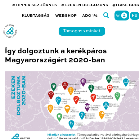
#TIPPEK KEZDŐKNEK
#EZEKEN DOLGOZUNK
#I BIKE BU
KLUBTAGSÁG
WEBSHOP
ADÓ 1%
HU
Támogass minket
Így dolgoztunk a kerékpáros
Magyarországért 2020-ban