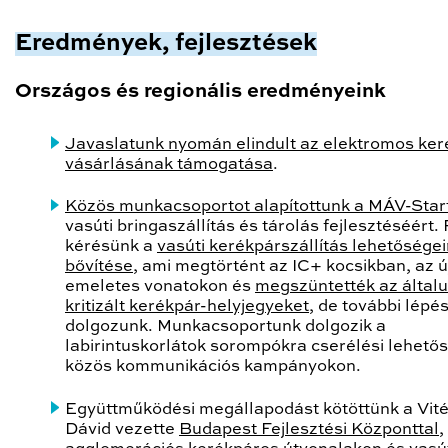
Eredmények, fejlesztések
Országos és regionális eredményeink
Javaslatunk nyomán elindult az elektromos ke
vásárlásának támogatása
.
Közös munkacsoportot alapítottunk a MÁV-Start
vasúti bringaszállítás és tárolás fejlesztéséért.
kérésünk a
vasúti kerékpárszállítás lehetősége
bővítése
, ami megtörtént az IC+ kocsikban, az ú
emeletes vonatokon és
megszüntették az általu
kritizált kerékpár-helyjegyeket
, de további lépé
dolgozunk. Munkacsoportunk dolgozik a
labirintuskorlátok sorompókra cserélési lehető
közös kommunikációs kampányokon.
Együttműködési megállapodást kötöttünk a Vit
Dávid vezette
Budapest Fejlesztési Központtal
,