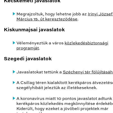
Kecskeméti javaslatok
Megrajzoltuk, hogy lehetne jobb az
Irinyi József
Március 15. út kereszteződése
.
Kiskunmajsai javaslatok
Véleményeztük a város
közlekedésbiztonsági
programját
.
Szegedi javaslatok
Javaslatokat tettünk a
Széchenyi tér fölújításá
A Csillag téren kialakított kerékpáros átvezeté
szegélyhibáit jeleztük az illetékeseknek.
A koronavírus miatt 10 pontos javaslatot adtunk
kerékpáros közlekedés megkönnyítése érdekéb
Kiderült, hogy ezeket a jövőbeli projektek már