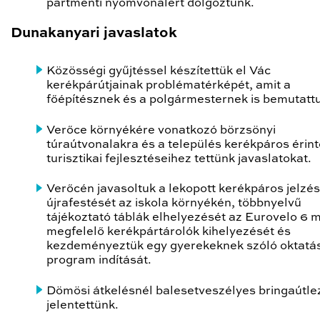
partmenti nyomvonalért dolgoztunk.
Dunakanyari javaslatok
Közösségi gyűjtéssel készítettük el Vác
kerékpárútjainak problématérképét, amit a
főépítésznek és a polgármesternek is bemutatt
Verőce környékére vonatkozó börzsönyi
túraútvonalakra és a település kerékpáros érin
turisztikai fejlesztéseihez tettünk javaslatokat.
Verőcén javasoltuk a lekopott kerékpáros jelzé
újrafestését az iskola környékén, többnyelvű
tájékoztató táblák elhelyezését az Eurovelo 6 
megfelelő kerékpártárolók kihelyezését és
kezdeményeztük egy gyerekeknek szóló oktatás
program indítását.
Dömösi átkelésnél balesetveszélyes bringaútle
jelentettünk.