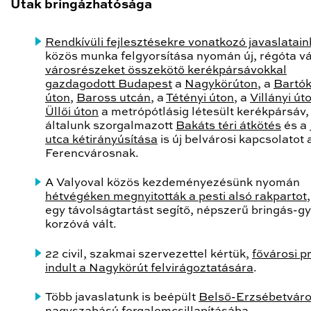
Utak bringázhatósága
Rendkívüli fejlesztésekre vonatkozó javaslatain
közös munka felgyorsítása nyomán új, régóta vá
városrészeket összekötő kerékpársávokkal
gazdagodott Budapest
a
Nagykörúton
, a
Bartók
úton
,
Baross utcán
, a
Tétényi úton
, a
Villányi út
Üllői úton
a metrópótlásig létesült kerékpársáv,
általunk szorgalmazott
Bakáts téri átkötés
és a
utca kétirányúsítása
is új belvárosi kapcsolatot 
Ferencvárosnak.
A Valyoval közös kezdeményezésünk nyomán
hétvégéken megnyitották a pesti alsó rakpartot
egy távolságtartást segítő, népszerű bringás-g
korzóvá vált.
22 civil, szakmai szervezettel kértük,
fővárosi 
indult a Nagykörút felvirágoztatására
.
Több javaslatunk is beépült
Belső-Erzsébetvár