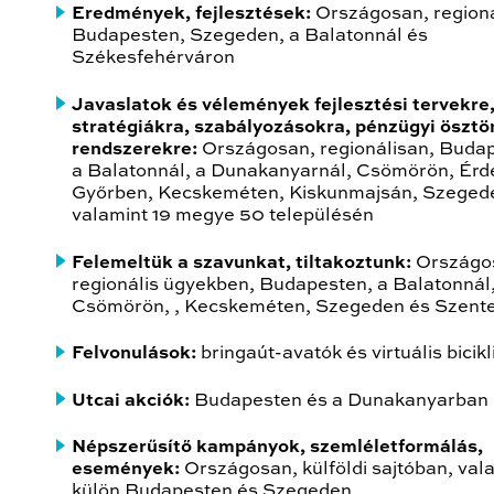
Eredmények, fejlesztések:
Országosan, regioná
Budapesten, Szegeden, a Balatonnál és
Székesfehérváron
Javaslatok és vélemények fejlesztési tervekre
stratégiákra, szabályozásokra, pénzügyi ösztö
rendszerekre:
Országosan, regionálisan, Buda
a Balatonnál, a Dunakanyarnál, Csömörön, Érd
Győrben, Kecskeméten, Kiskunmajsán, Szeged
valamint 19 megye 50 településén
Felemeltük a szavunkat, tiltakoztunk:
Országo
regionális ügyekben, Budapesten, a Balatonnál
Csömörön, , Kecskeméten, Szegeden és Szent
Felvonulások:
bringaút-avatók és virtuális bicik
Utcai akciók:
Budapesten és a Dunakanyarban
Népszerűsítő kampányok, szemléletformálás,
események:
Országosan, külföldi sajtóban, val
külön Budapesten és Szegeden