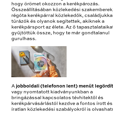
hogy örömet okozzon a kerékpározás.
Összeállításában közlekedési szakemberek
régóta kerékpárral közlekedők, családjukka
túrázók és olyanok segítettek, akiknek a
kerékpársport az élete. Az ő tapasztalataika
gyűjtöttük össze, hogy te már gondtalanul
gurulhass.
A
jobboldali (telefonon lent) menüt legördí
vagy nyomtatott kiadványunkban a
bringázással kapcsolatos tévhitektől és
kerékpárvásárlástól kezdve a fontos írott és
íratlan közlekedési szabályokról is olvashat