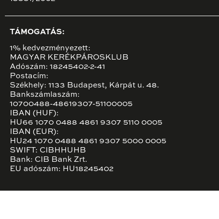
TÁMOGATÁS:
1% kedvezményezett:
MAGYAR KERÉKPÁROSKLUB
Adószám: 18245402-2-41
Postacím:
Székhely: 1133 Budapest, Kárpát u. 48.
Bankszámlaszám:
10700488-48619307-51100005
IBAN (HUF):
HU66 1070 0488 4861 9307 5110 0005
IBAN (EUR):
HU24 1070 0488 4861 9307 5000 0005
SWIFT: CIBHHUHB
Bank: CIB Bank Zrt.
EU adószám: HU18245402