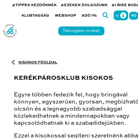
#TIPPEK KEZDŐKNEK
#EZEKEN DOLGOZUNK
#I BIKE BU
KLUBTAGSÁG
WEBSHOP
ADÓ 1%
HU
Támogass minket
KISOKOS FŐOLDAL
KERÉKPÁROSKLUB KISOKOS
Egyre többen fedezik fel, hogy bringával
könnyen, egyszerűen, gyorsan, megbízhat
olcsón és a legnagyobb szabadsággal
közlekedhetnek a mindennapokban vagy
kapcsolódhatnak ki a szabadidejükben.
Ezzel a kisokossal segíteni szeretnénk abb