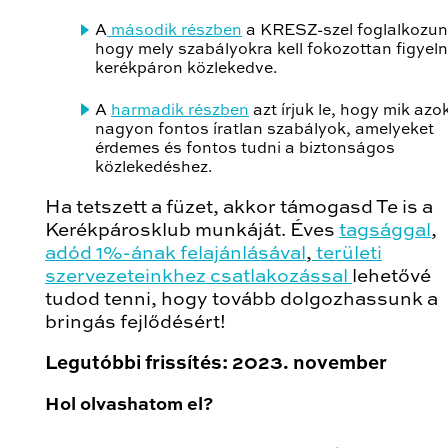
A
második részben
a KRESZ-szel foglalkozun
hogy mely szabályokra kell fokozottan figyel
kerékpáron közlekedve.
A
harmadik részben
azt írjuk le, hogy mik azo
nagyon fontos íratlan szabályok, amelyeket
érdemes és fontos tudni a biztonságos
közlekedéshez.
Ha tetszett a füzet, akkor támogasd Te is a
Kerékpárosklub munkáját. Éves
tagsággal
,
adód 1%-ának felajánlásával
,
területi
szervezeteinkhez csatlakozással
lehetővé
tudod tenni, hogy tovább dolgozhassunk a
bringás fejlődésért!
Legutóbbi frissítés: 2023. november
Hol olvashatom el?