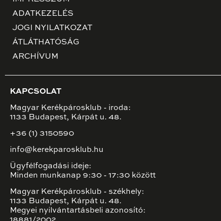
ADATKEZELÉS
JOGI NYILATKOZAT
ÁTLÁTHATÓSÁG
ARCHÍVUM
KAPCSOLAT
Magyar Kerékpárosklub - iroda:
1133 Budapest, Kárpát u. 48.
+36 (1) 3150590
info@kerekparosklub.hu
Ügyfélfogadási ideje:
Minden munkanap 9:30 - 17:30 között
Magyar Kerékpárosklub - székhely:
1133 Budapest, Kárpát u. 48.
Megyei nyilvántartásbeli azonosító:
18881/2002