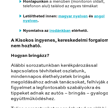
Honlapunkon
a menüben (monitoron oldalt,
telefonon alul) találod az egyes témákat
Letöltheted innen:
magyar nyelven
és
angol
nyelven
.
Nyomtatva az
irodánkban
elérhető.
A Kisokos ingyenes, kereskedelmi forgalo
nem hozható.
Hogyan bringázz?
Alábbi sorozatunkban kerékpározással
kapcsolatos tévhiteket oszlatunk,
mindennapos élethelyzetek bringás
megoldásához adnak tanácsokat, felhívják 
figyelmet a legfontosabb szabályokra és
tippeket adnak az autós – bringás – gyalog
együttműködéshez.