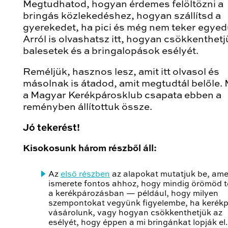
Megtudhatod, hogyan érdemes felöltözni a
bringás közlekedéshez, hogyan szállítsd a
gyerekedet, ha pici és még nem teker egyed
Arról is olvashatsz itt, hogyan csökkenthetj
balesetek és a bringalopások esélyét.
Reméljük, hasznos lesz, amit itt olvasol és
másolnak is átadod, amit megtudtál belőle. 
a Magyar Kerékpárosklub csapata ebben a
reményben állítottuk össze.
Jó tekerést!
Kisokosunk három részből áll:
Az
első részben
az alapokat mutatjuk be, ame
ismerete fontos ahhoz, hogy mindig örömöd t
a kerékpározásban — például, hogy milyen
szempontokat vegyünk figyelembe, ha kerékp
vásárolunk, vagy hogyan csökkenthetjük az
esélyét, hogy éppen a mi bringánkat lopják el.