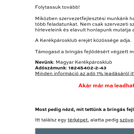
Folytassuk tovább!
Miközben szervezetfejlesztési munkánk h
több feladatunkat. Nem csak szervezeti s
hírleveleink és elavult honlapunk mutatja
A Kerékpárosklub erejét közössége adja.
Támogasd a bringás fejlődésért végzett
Nevünk
: Magyar Kerékpárosklub
Adószámunk
:
18245402-2-43
Minden információ az adó 1% leadásáról it
Akár már ma leadha
Most pedig nézd, mit tettünk a bringás fe
Itt találsz egy
térképet
, alatta pedig
szöve