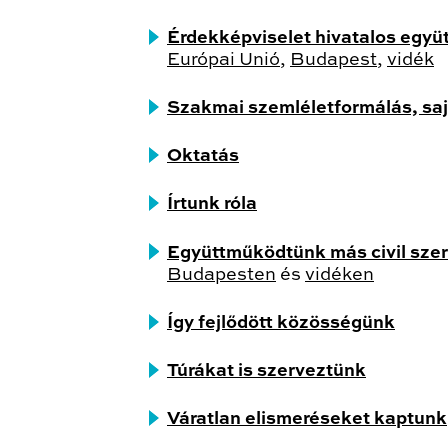
Érdekképviselet hivatalos egy
Európai Unió
,
Budapest
,
vidék
Szakmai szemléletformálás, sa
Oktatás
Írtunk róla
Együttműködtünk más civil sze
Budapesten
és
vidéken
Így fejlődött közösségünk
Túrákat is szerveztünk
Váratlan elismeréseket kaptunk