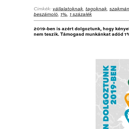
Cimkék:
vállalatoknak
,
tagoknak
,
szakmán
beszámoló
,
1%
,
1 százalék
2019-ben is azért dolgoztunk, hogy kénye
nem teszik. Támogasd munkánkat adód 1%-á