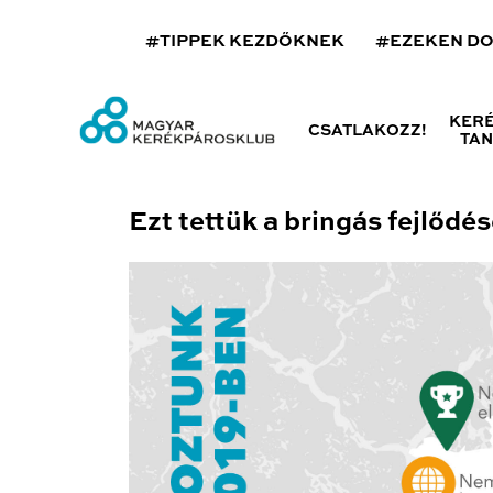
#TIPPEK KEZDŐKNEK
#EZEKEN D
KER
CSATLAKOZZ!
TA
Ezt tettük a bringás fejlődé