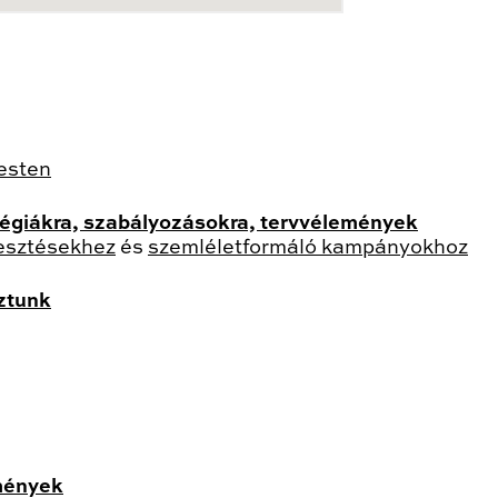
esten
atégiákra, szabályozásokra, tervvélemények
lesztésekhez
és
szemléletformáló kampányokhoz
oztunk
mények