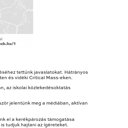
téséhez tettünk javaslatokat. Hátrányos
ten és vidéki Critical Mass-eken.
, az iskolai közlekedésoktatás
bször jelentünk meg a médiában, aktívan
ünk el a kerékpározás támogatása
s tudjuk hajtani az ígéreteket.