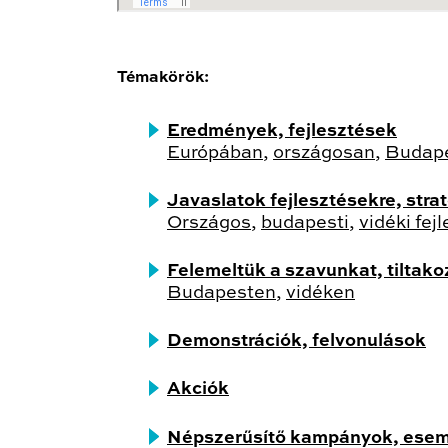
Témakörök
:
Eredmények, fejlesztések
Európában
,
országosan
,
Budap
Javaslatok fejlesztésekre, str
Országos
,
budapesti
,
vidéki fej
Felemeltük a szavunkat, tiltak
Budapesten
,
vidéken
Demonstrációk, felvonulások
Akciók
Népszerűsítő kampányok, ese