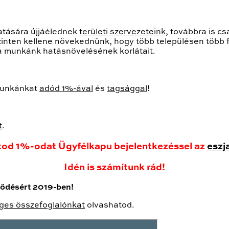
atására újjáélednek
területi szervezeteink
, továbbra is c
zinten kellene növekednünk, hogy több településen több f
 a munkánk hatásnövelésének korlátait.
 munkánkat
adód 1%-ával
és
tagsággal
!
t
.
tod 1%-odat Ügyfélkapu bejelentkezéssel az
eszj
Idén is számítunk rád!
jlődésért 2019-ben!
ges összefoglalónkat
olvashatod.