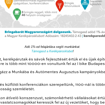
Adó 1%-od felajánlása segíti munkánkat.
Támogasd a Kerékpárosklubot
!
, kerékpárutak és sávok fejlesztését értük el és újak épí
ére is több mint 10000-en vonultunk fel az I bike Budapes
ringázz a Munkába és Autómentes Augusztus kampányokban
s külföldi konferenciákon szerepeltünk, 1100-nál is töb
kosság szemléletét.
kon átívelő konszenzust, számonkérhető vállalásokat ért
vaslatcsomagokkal keressük fel az új vezetőket, hogy be i