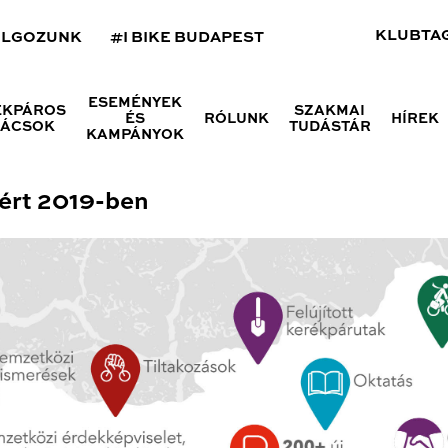
KLUBTA
OLGOZUNK
#I BIKE BUDAPEST
ESEMÉNYEK
ÉKPÁROS
SZAKMAI
ÉS
RÓLUNK
HÍREK
NÁCSOK
TUDÁSTÁR
KAMPÁNYOK
sért 2019-ben