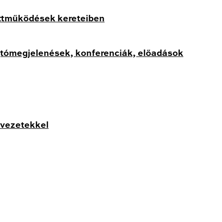
üttműködések kereteiben
jtómegjelenések, konferenciák, előadások
rvezetekkel