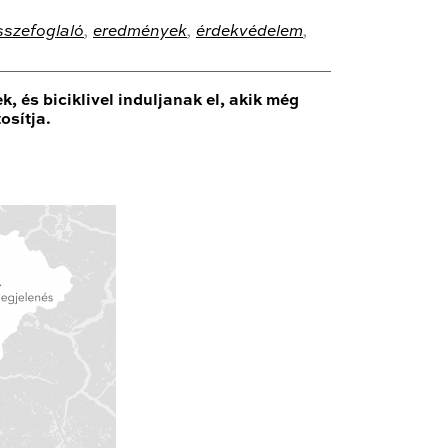
sszefoglaló
,
eredmények
,
érdekvédelem
,
és biciklivel induljanak el, akik még
osítja.