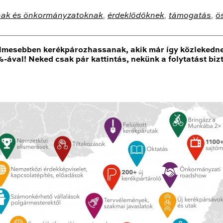
ak és önkormányzatoknak
,
érdeklődőknek
,
támogatás
,
ö
lmesebben kerékpározhassanak, akik már így közlekednek, 
val! Neked csak pár kattintás, nekünk a folytatást bizt