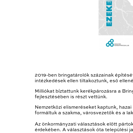
2019-ben bringatárolók százainak építését
intézkedések ellen tiltakoztunk, eső ellen
Milliókat bíztattunk kerékpározásra a B
fejlesztésében is részt vettünk.
Nemzetközi elismeréseket kaptunk, hazai é
formáltuk a szakma, városvezetők és a la
Az önkormányzati választások előtt párto
érdekében. A választások óta települési ja